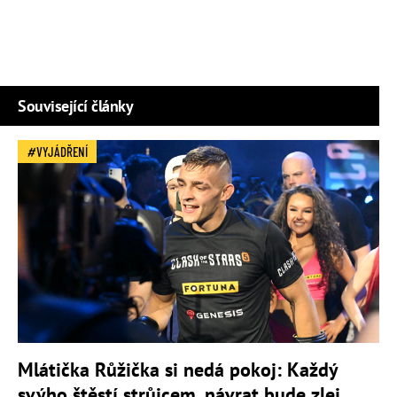
Související články
VYJÁDŘENÍ
Mlátička Růžička si nedá pokoj: Každý
svýho štěstí strůjcem, návrat bude zlej,