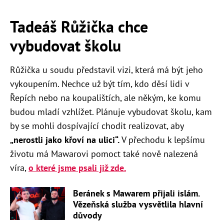
Tadeáš Růžička chce
vybudovat školu
Růžička u soudu představil vizi, která má být jeho
vykoupením. Nechce už být tím, kdo děsí lidi v
Řepích nebo na koupalištích, ale někým, ke komu
budou mladí vzhlížet. Plánuje vybudovat školu, kam
by se mohli dospívající chodit realizovat, aby
„nerostli jako křoví na ulici“.
V přechodu k lepšímu
životu má Mawarovi pomoct také nově nalezená
víra,
o které jsme psali již zde.
Beránek s Mawarem přijali islám.
Vězeňská služba vysvětlila hlavní
důvody