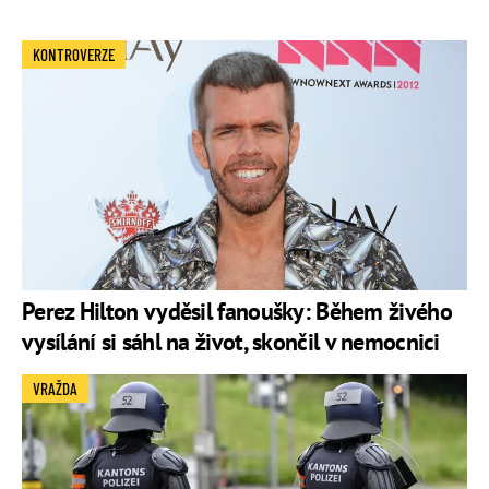
KONTROVERZE
Perez Hilton vyděsil fanoušky: Během živého
vysílání si sáhl na život, skončil v nemocnici
VRAŽDA