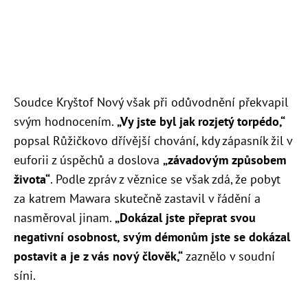
Soudce Kryštof Nový však při odůvodnění překvapil
svým hodnocením.
„Vy jste byl jak rozjetý torpédo,“
popsal Růžičkovo dřívější chování, kdy zápasník žil v
euforii z úspěchů a doslova
„závadovým způsobem
života“
. Podle zpráv z věznice se však zdá, že pobyt
za katrem Mawara skutečně zastavil v řádění a
nasměroval jinam.
„Dokázal jste přeprat svou
negativní osobnost, svým démonům jste se dokázal
postavit a je z vás nový člověk,“
zaznělo v soudní
síni.