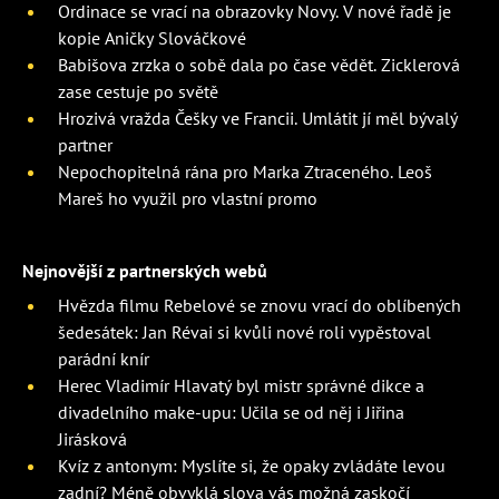
Ordinace se vrací na obrazovky Novy. V nové řadě je
kopie Aničky Slováčkové
Babišova zrzka o sobě dala po čase vědět. Zicklerová
zase cestuje po světě
Hrozivá vražda Češky ve Francii. Umlátit jí měl bývalý
partner
Nepochopitelná rána pro Marka Ztraceného. Leoš
Mareš ho využil pro vlastní promo
Nejnovější z partnerských webů
Hvězda filmu Rebelové se znovu vrací do oblíbených
šedesátek: Jan Révai si kvůli nové roli vypěstoval
parádní knír
Herec Vladimír Hlavatý byl mistr správné dikce a
divadelního make-upu: Učila se od něj i Jiřina
Jirásková
Kvíz z antonym: Myslíte si, že opaky zvládáte levou
zadní? Méně obvyklá slova vás možná zaskočí