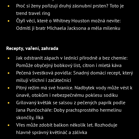
Proč si ženy pořizují druhý zásnubní prsten? Toto je
trend travel ring
Čtyři věci, které o Whitney Houston možná nevíte:
Odmítl ji bratr Michaela Jacksona a měla milenku
Recepty, vaření, zahrada
Jak odstranit zápach v lednici přírodně a bez chemie:
Pomůže obyčejný bobkový list, citron i mletá káva
Pečená švestková povidla: Snadný domácí recept, který
milují všichni i začátečníci
Pitný režim má své hranice. Nadbytek vody může vést k
únavě, otokům i nebezpečnému poklesu sodíku
Grilovaný květák se salsou z pečených paprik podle
Jana Punčocháře: Doby prachsprostého hermelínu
skončily, říká
Vřes může zdobit balkon několik let. Rozhoduje
hlavně správný květináč a zálivka