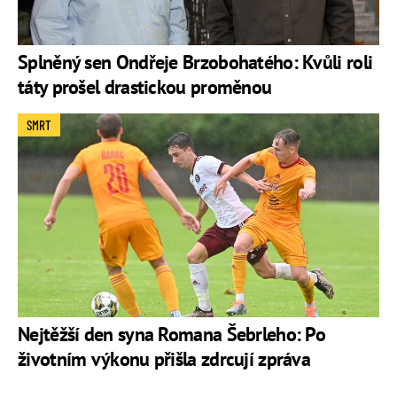
Splněný sen Ondřeje Brzobohatého: Kvůli roli
táty prošel drastickou proměnou
SMRT
Nejtěžší den syna Romana Šebrleho: Po
životním výkonu přišla zdrcují zpráva