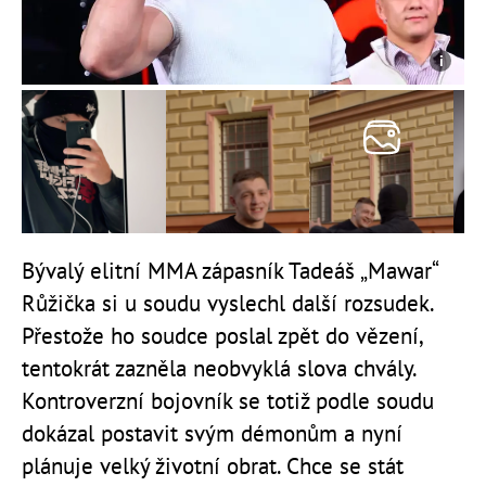
Bývalý elitní MMA zápasník Tadeáš „Mawar“
Růžička si u soudu vyslechl další rozsudek.
Přestože ho soudce poslal zpět do vězení,
tentokrát zazněla neobvyklá slova chvály.
Kontroverzní bojovník se totiž podle soudu
dokázal postavit svým démonům a nyní
plánuje velký životní obrat. Chce se stát