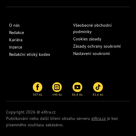
O nás
Všeobecné obchodní
podmínky
Redakce
Cookies zásady
Kariéra
Zásady ochrany soukromí
Inzerce
Nastavení soukromí
Redakční etický kodex
307 tis.
140 tis.
86,8 tis.
82,6 tis.
Copyright 2026 © eXtra.cz
Publikování nebo další šíření obsahu serveru
eXtra.cz
je bez
písemného souhlasu zakázáno.