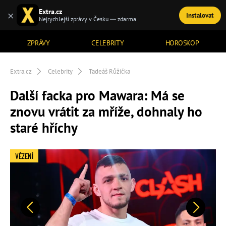
Extra.cz
×
Instalovat
TÉMATA
Nejrychlejší zprávy v Česku — zdarma
ZPRÁVY
CELEBRITY
HOROSKOP
Extra.cz
Celebrity
Tadeáš Růžička
Další facka pro Mawara: Má se
znovu vrátit za mříže, dohnaly ho
staré hříchy
VĚZENÍ
Předchozí
Další