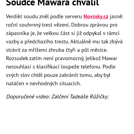
Soudce Mawara chválil
Verdikt soudu zněl podle serveru
Novinky.cz
jasně:
roční souhrnný trest vězení. Dobrou zprávou pro
zápasníka je, že velkou část si již odpykal v rámci
vazby a předchozího trestu. Aktuálně mu tak zbývá
strávit za mřížemi zhruba čtyři a půl měsíce.
Rozsudek zatím není pravomocný, jelikož Mawar
nesouhlasí s klasifikací loupeže telefonu. Podle
svých slov chtěl pouze zabránit tomu, aby byl
natáčen v nevhodných situacích.
Doporučené video: Zatčení Tadeáše Růžičky: