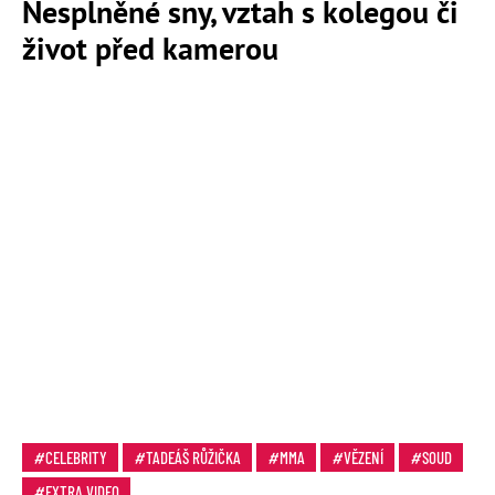
Nesplněné sny, vztah s kolegou či
život před kamerou
CELEBRITY
TADEÁŠ RŮŽIČKA
MMA
VĚZENÍ
SOUD
EXTRA VIDEO