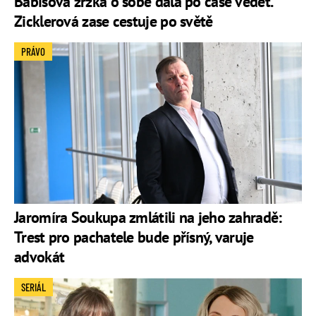
Babišova zrzka o sobě dala po čase vědět.
Zicklerová zase cestuje po světě
PRÁVO
Jaromíra Soukupa zmlátili na jeho zahradě:
Trest pro pachatele bude přísný, varuje
advokát
SERIÁL