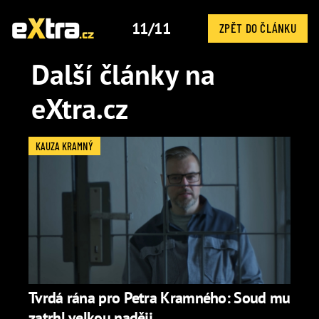
11/11
ZPĚT DO ČLÁNKU
Další články na
eXtra.cz
KAUZA KRAMNÝ
Tvrdá rána pro Petra Kramného: Soud mu
zatrhl velkou naději