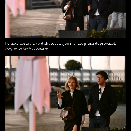
Herečka cestou živě diskutovala, její manžel ji tiše doprovázel.
Zdroj: Pavel Dvořák / eXtra.cz