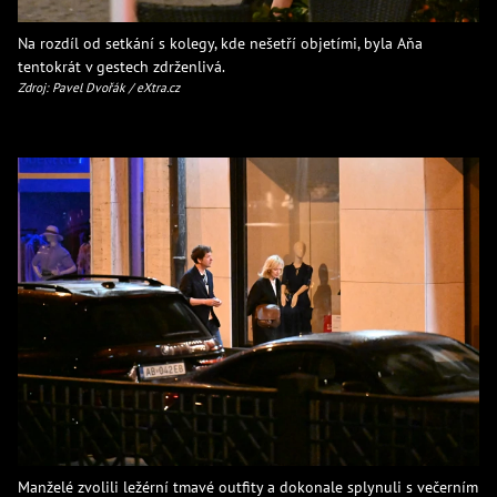
Na rozdíl od setkání s kolegy, kde nešetří objetími, byla Aňa
tentokrát v gestech zdrženlivá.
Zdroj: Pavel Dvořák / eXtra.cz
Manželé zvolili ležérní tmavé outfity a dokonale splynuli s večerním