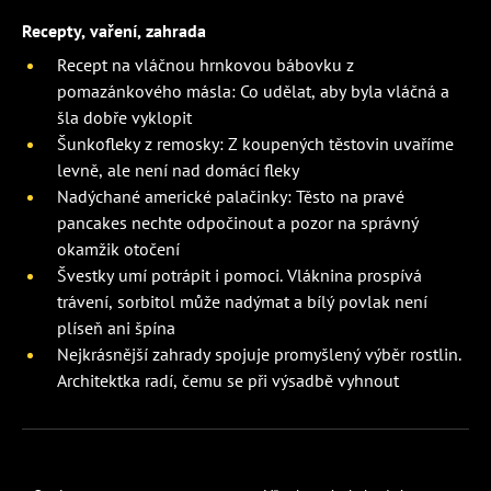
Recepty, vaření, zahrada
Recept na vláčnou hrnkovou bábovku z
pomazánkového másla: Co udělat, aby byla vláčná a
šla dobře vyklopit
Šunkofleky z remosky: Z koupených těstovin uvaříme
levně, ale není nad domácí fleky
Nadýchané americké palačinky: Těsto na pravé
pancakes nechte odpočinout a pozor na správný
okamžik otočení
Švestky umí potrápit i pomoci. Vláknina prospívá
trávení, sorbitol může nadýmat a bílý povlak není
plíseň ani špína
Nejkrásnější zahrady spojuje promyšlený výběr rostlin.
Architektka radí, čemu se při výsadbě vyhnout