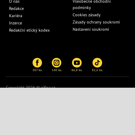
O nás
Všeobecné obchodní
podmínky
Redakce
Cookies zásady
Kariéra
Zásady ochrany soukromí
Inzerce
Nastavení soukromí
Redakční etický kodex
307 tis.
140 tis.
86,8 tis.
82,6 tis.
Copyright 2026 © eXtra.cz
Publikování nebo další šíření obsahu serveru
eXtra.cz
je bez
písemného souhlasu zakázáno.