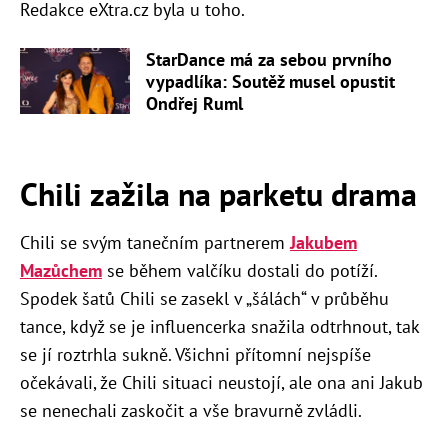
Redakce eXtra.cz byla u toho.
StarDance má za sebou prvního
vypadlíka: Soutěž musel opustit
Ondřej Ruml
Chili zažila na parketu drama
Chili se svým tanečním partnerem
Jakubem
Mazůchem
se během valčíku dostali do potíží.
Spodek šatů Chili se zasekl v „šálách“ v průběhu
tance, když se je influencerka snažila odtrhnout, tak
se jí roztrhla sukně. Všichni přítomní nejspíše
očekávali, že Chili situaci neustojí, ale ona ani Jakub
se nenechali zaskočit a vše bravurně zvládli.