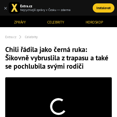
Extra.cz
×
Instalovat
TÉMATA
Nejrychlejší zprávy v Česku — zdarma
ZPRÁVY
CELEBRITY
HOROSKOP
Extra.cz
Celebrity
Chili řádila jako černá ruka:
Šikovně vybruslila z trapasu a také
se pochlubila svými rodiči