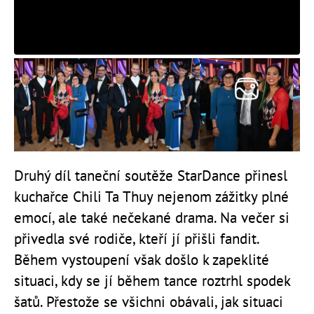
Druhý díl taneční soutěže StarDance přinesl
kuchařce Chili Ta Thuy nejenom zážitky plné
emocí, ale také nečekané drama. Na večer si
přivedla své rodiče, kteří jí přišli fandit.
Během vystoupení však došlo k zapeklité
situaci, kdy se jí během tance roztrhl spodek
šatů. Přestože se všichni obávali, jak situaci