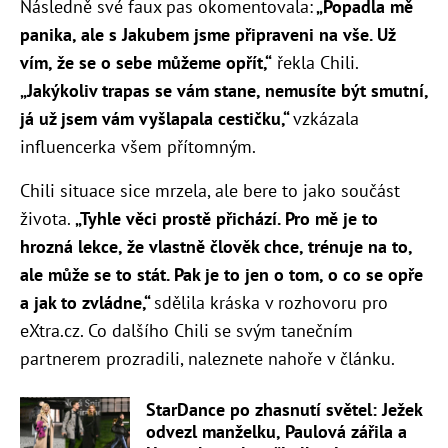
Následně své faux pas okomentovala:
„Popadla mě
panika, ale s Jakubem jsme připraveni na vše. Už
vím, že se o sebe můžeme opřít,“
řekla Chili.
„Jakýkoliv trapas se vám stane, nemusíte být smutní,
já už jsem vám vyšlapala cestičku,“
vzkázala
influencerka všem přítomným.
Chili situace sice mrzela, ale bere to jako součást
života.
„Tyhle věci prostě přichází. Pro mě je to
hrozná lekce, že vlastně člověk chce, trénuje na to,
ale může se to stát. Pak je to jen o tom, o co se opře
a jak to zvládne,“
sdělila kráska v rozhovoru pro
eXtra.cz. Co dalšího Chili se svým tanečním
partnerem prozradili, naleznete nahoře v článku.
StarDance po zhasnutí světel: Ježek
odvezl manželku, Paulová zářila a