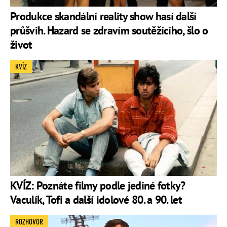
Produkce skandální reality show hasí další
průšvih. Hazard se zdravím soutěžícího, šlo o
život
KVÍZ
KVÍZ: Poznáte filmy podle jediné fotky?
Vaculík, Tofi a další idolové 80. a 90. let
ROZHOVOR