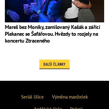
Mareš bez Moniky, zamilovaný Kašák a zářící
Plekanec se Šafářovou. Hvězdy to rozjely na
koncertu Ztraceného
DALŠÍ ČLÁNKY
Seriál Ulice
Výměna manželek
Andělská čísla
Počasí