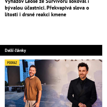
Vyhazov Leoše ze Survivoru šokoval i
bývalou účastnici. Překvapivá slova o
lítosti i drsné reakci kmene
Další články
PODRAZ