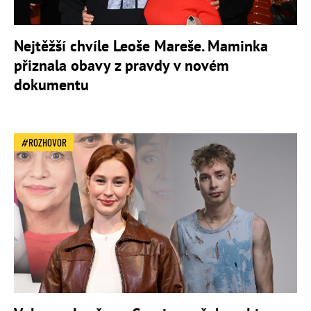
Nejtěžší chvíle Leoše Mareše. Maminka
přiznala obavy z pravdy v novém
dokumentu
ROZHOVOR