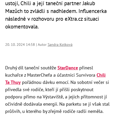
ustojí, Chili a její taneční partner Jakub
Mazůch to zvládli s nadhledem. Influencerka
následně v rozhovoru pro eXtra.cz situaci
okomentovala.
20. 10. 2024 14:58 | Autor
Sandra Kotková
Druhý díl taneční soutěže
StarDance
přinesl
kuchařce z MasterChefa a účastnici Survivora
Chili
Ta Thuy
pořádnou dávku emocí. Na sobotní večer si
přivedla své rodiče, kteří jí přišli poskytnout
podporu přímo na Výstaviště, a jejich přítomnost jí
očividně dodávala energii. Na parketu se jí však stal
průšvih, u kterého by zřejmě rodiče radši neměla.