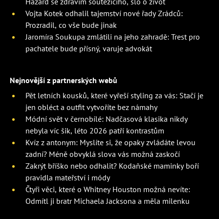
Hazard se zdravím soutěžícího, šlo o život
Vojta Kotek odhalil tajemství nové řady Zrádců:
Prozradil, co vše bude jinak
Jaromíra Soukupa zmlátili na jeho zahradě: Trest pro
pachatele bude přísný, varuje advokát
Nejnovější z partnerských webů
Pět letních kousků, které vyřeší styling za vás: Stačí je
jen obléct a outfit vytvoříte bez námahy
Módní svět v černobílé: Nadčasová klasika nikdy
nebyla víc šik, léto 2026 patří kontrastům
Kvíz z antonym: Myslíte si, že opaky zvládáte levou
zadní? Méně obvyklá slova vás možná zaskočí
Zakrýt bříško nebo odhalit? Kodaňské maminky boří
pravidla mateřství i módy
Čtyři věci, které o Whitney Houston možná nevíte:
Odmítl ji bratr Michaela Jacksona a měla milenku