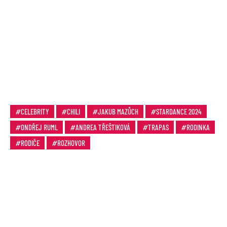
CELEBRITY
CHILI
JAKUB MAZŮCH
STARDANCE 2024
ONDŘEJ RUML
ANDREA TŘEŠTIKOVÁ
TRAPAS
RODINKA
RODIČE
ROZHOVOR