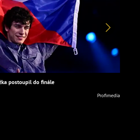
Další
žka postoupil do finále
Profimedia