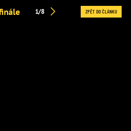
finále
1/8
ZPĚT DO ČLÁNKU