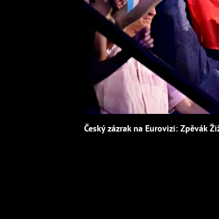
Český zázrak na Eurovizi: Zpěvák Ži