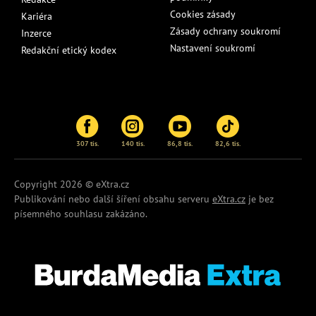
Cookies zásady
Kariéra
Zásady ochrany soukromí
Inzerce
Nastavení soukromí
Redakční etický kodex
307 tis.
140 tis.
86,8 tis.
82,6 tis.
Copyright 2026 © eXtra.cz
Publikování nebo další šíření obsahu serveru
eXtra.cz
je bez
písemného souhlasu zakázáno.