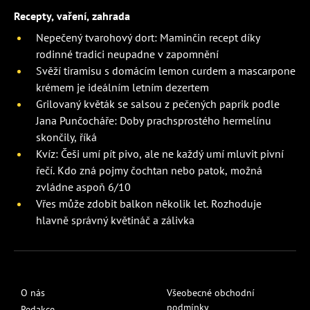
Recepty, vaření, zahrada
Nepečený tvarohový dort: Maminčin recept díky
rodinné tradici neupadne v zapomnění
Svěží tiramisu s domácím lemon curdem a mascarpone
krémem je ideálním letním dezertem
Grilovaný květák se salsou z pečených paprik podle
Jana Punčocháře: Doby prachsprostého hermelínu
skončily, říká
Kvíz: Češi umí pít pivo, ale ne každý umí mluvit pivní
řečí. Kdo zná pojmy čochtan nebo patok, možná
zvládne aspoň 6/10
Vřes může zdobit balkon několik let. Rozhoduje
hlavně správný květináč a zálivka
O nás
Všeobecné obchodní
podmínky
Redakce