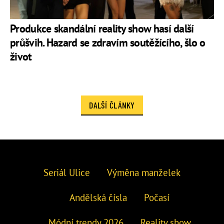
Produkce skandální reality show hasí další
průšvih. Hazard se zdravím soutěžícího, šlo o
život
DALŠÍ ČLÁNKY
Seriál Ulice
Výměna manželek
Andělská čísla
Počasí
Módní trendy 2026
Reality show