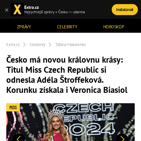
Extra.cz
×
Instalovat
TÉMATA
Nejrychlejší zprávy v Česku — zdarma
ZPRÁVY
CELEBRITY
HOROSKOP
Extra.cz
Celebrity
Taťána Makarenko
Česko má novou královnu krásy:
Titul Miss Czech Republic si
odnesla Adéla Štroffeková.
Korunku získala i Veronica Biasiol
MISS