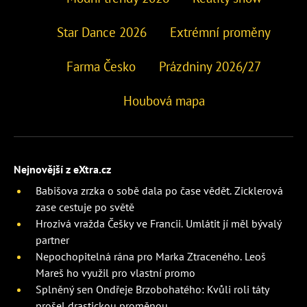
Star Dance 2026
Extrémní proměny
Farma Česko
Prázdniny 2026/27
Houbová mapa
Nejnovější z eXtra.cz
Babišova zrzka o sobě dala po čase vědět. Zicklerová
zase cestuje po světě
Hrozivá vražda Češky ve Francii. Umlátit jí měl bývalý
partner
Nepochopitelná rána pro Marka Ztraceného. Leoš
Mareš ho využil pro vlastní promo
Splněný sen Ondřeje Brzobohatého: Kvůli roli táty
prošel drastickou proměnou