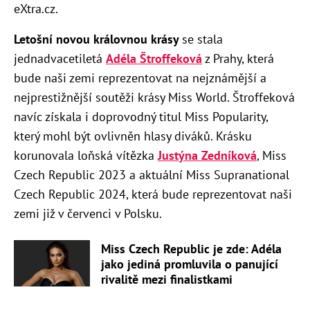
eXtra.cz.
Letošní novou královnou krásy
se stala
jednadvacetiletá
Adéla Štroffeková
z Prahy, která
bude naši zemi reprezentovat na nejznámější a
nejprestižnější soutěži krásy Miss World. Štroffeková
navíc získala i doprovodný titul Miss Popularity,
který mohl být ovlivněn hlasy diváků. Krásku
korunovala loňská vítězka
Justýna Zedníková
, Miss
Czech Republic 2023 a aktuální Miss Supranational
Czech Republic 2024, která bude reprezentovat naši
zemi již v červenci v Polsku.
Miss Czech Republic je zde: Adéla
jako jediná promluvila o panující
rivalitě mezi finalistkami