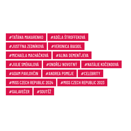
TAŤÁNA MAKARENKO
ADÉLA ŠTROFFEKOVÁ
JUSTÝNA ZEDNÍKOVÁ
VERONICA BIASIOL
MICHAELA MACHÁČKOVÁ
ALINA DEMENŤJEVA
JULIE SMÉKALOVÁ
ONDŘEJ NOVOTNÝ
NATÁLIE KOČENDOVÁ
ADAM PAVLOVČIN
ANDREA POMEJE
CELEBRITY
MISS CZECH REPUBLIC 2024
MISS CZECH REPUBLIC 2023
GALAVEČER
SOUTĚŽ