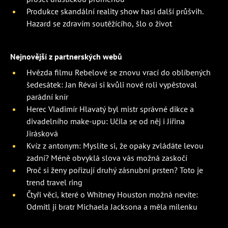
Produkce skandální reality show hasí další průšvih.
Hazard se zdravím soutěžícího, šlo o život
Nejnovější z partnerských webů
Hvězda filmu Rebelové se znovu vrací do oblíbených
šedesátek: Jan Révai si kvůli nové roli vypěstoval
parádní knír
Herec Vladimír Hlavatý byl mistr správné dikce a
divadelního make-upu: Učila se od něj i Jiřina
Jirásková
Kvíz z antonym: Myslíte si, že opaky zvládáte levou
zadní? Méně obvyklá slova vás možná zaskočí
Proč si ženy pořizují druhý zásnubní prsten? Toto je
trend travel ring
Čtyři věci, které o Whitney Houston možná nevíte:
Odmítl ji bratr Michaela Jacksona a měla milenku