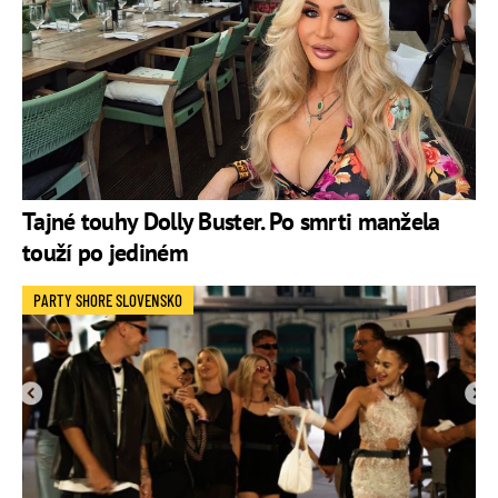
Tajné touhy Dolly Buster. Po smrti manžela
touží po jediném
PARTY SHORE SLOVENSKO