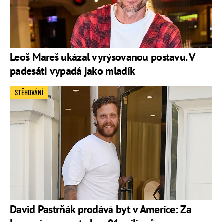
Leoš Mareš ukázal vyrýsovanou postavu. V
padesáti vypadá jako mladík
STĚHOVÁNÍ
David Pastrňák prodává byt v Americe: Za