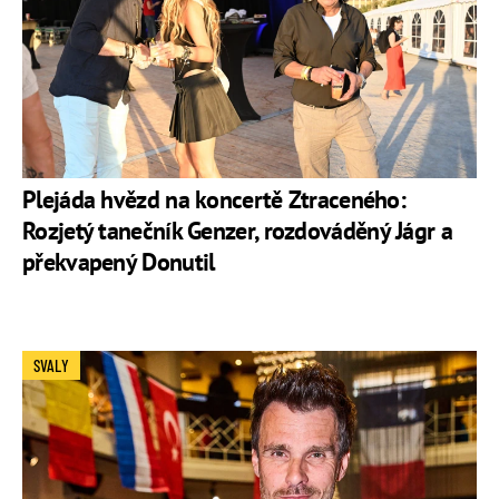
Plejáda hvězd na koncertě Ztraceného:
Rozjetý tanečník Genzer, rozdováděný Jágr a
překvapený Donutil
SVALY