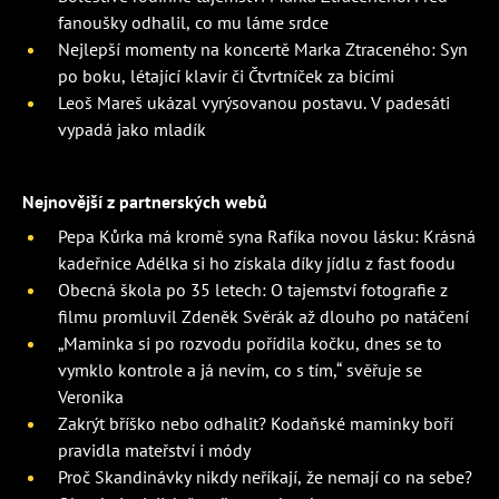
fanoušky odhalil, co mu láme srdce
Nejlepší momenty na koncertě Marka Ztraceného: Syn
po boku, létající klavír či Čtvrtníček za bicími
Leoš Mareš ukázal vyrýsovanou postavu. V padesáti
vypadá jako mladík
Nejnovější z partnerských webů
Pepa Kůrka má kromě syna Rafíka novou lásku: Krásná
kadeřnice Adélka si ho získala díky jídlu z fast foodu
Obecná škola po 35 letech: O tajemství fotografie z
filmu promluvil Zdeněk Svěrák až dlouho po natáčení
„Maminka si po rozvodu pořídila kočku, dnes se to
vymklo kontrole a já nevím, co s tím,“ svěřuje se
Veronika
Zakrýt bříško nebo odhalit? Kodaňské maminky boří
pravidla mateřství i módy
Proč Skandinávky nikdy neříkají, že nemají co na sebe?