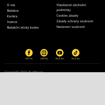
O nás
Všeobecné obchodní
podmínky
Redakce
Cookies zásady
Kariéra
Zásady ochrany soukromí
Inzerce
Nastavení soukromí
Redakční etický kodex
307 tis.
140 tis.
86,8 tis.
82,6 tis.
Copyright 2026 © eXtra.cz
Publikování nebo další šíření obsahu serveru
eXtra.cz
je bez
písemného souhlasu zakázáno.