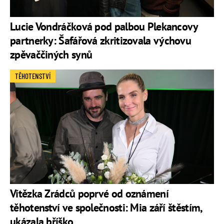
Lucie Vondráčková pod palbou Plekancovy
partnerky: Šafářová zkritizovala výchovu
zpěvaččiných synů
TĚHOTENSTVÍ
Vítězka Zrádců poprvé od oznámení
těhotenství ve společnosti: Mia září štěstím,
ukázala bříško