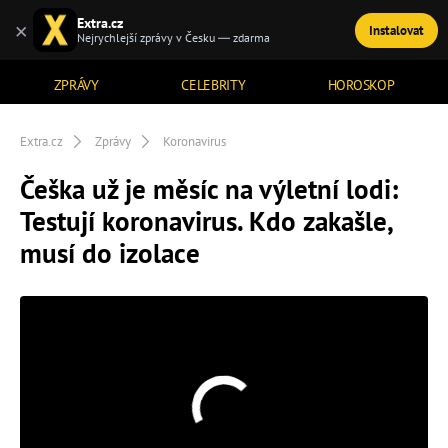
Extra.cz
×
Instalovat
TÉMATA
Nejrychlejší zprávy v Česku — zdarma
ZPRÁVY
CELEBRITY
HOROSKOP
Extra.cz
Zprávy
Koronavirus
Češka už je měsíc na výletní lodi:
Testují koronavirus. Kdo zakašle,
musí do izolace