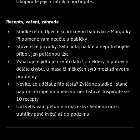
Okopírujte jejich šatník a pochopíte...
Recepty, vaření, zahrada
Sladké retro: Upečte si hrnkovou bábovku z Margotky.
Připomene vám neděle u babičky
Slovenské prívarky: Sytá jídla, na která nepotřebujete
příbor, jen pořádnou lžíci
Vyhazujete jídlo jen kvůli datu? U některých potravin
děláte chybu, u masa či měkkých sýrů hrozí zdravotní
problémy
Nevíte, co udělat z filo těsta? Zvládne sladké i slané
náplně a křupe mnohem víc než listové. Inspirujte se
10 recepty
Odkvetly vám petúnie a macešky? Verbena udrží
truhlíky plné květů až do podzimu