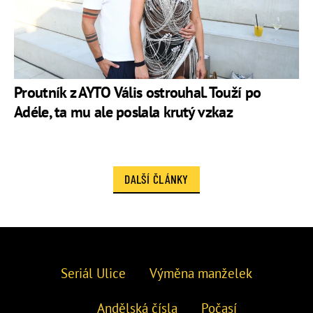
Proutník z AYTO Vális ostrouhal. Touží po
Adéle, ta mu ale poslala krutý vzkaz
DALŠÍ ČLÁNKY
Seriál Ulice
Výměna manželek
Andělská čísla
Počasí