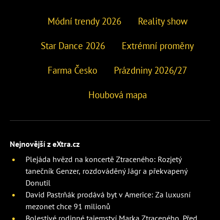
Módní trendy 2026
Reality show
Star Dance 2026
Extrémní proměny
Farma Česko
Prázdniny 2026/27
Houbová mapa
Nejnovější z eXtra.cz
Plejáda hvězd na koncertě Ztraceného: Rozjetý
tanečník Genzer, rozdováděný Jágr a překvapený
Donutil
David Pastrňák prodává byt v Americe: Za luxusní
mezonet chce 91 milionů
Bolestivé rodinné tajemství Marka Ztraceného. Před