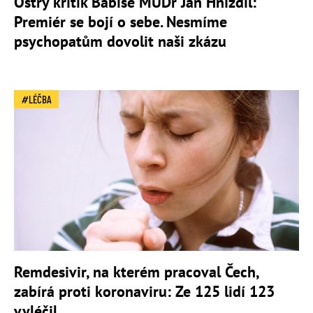
Ostrý kritik Babiše MUDr Jan Hnízdil:
Premiér se bojí o sebe. Nesmíme
psychopatům dovolit naši zkázu
LÉČBA
Remdesivir, na kterém pracoval Čech,
zabírá proti koronaviru: Ze 125 lidí 123
vyléčil