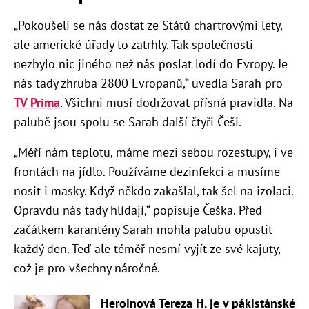
„Pokoušeli se nás dostat ze Států chartrovými lety,
ale americké úřady to zatrhly. Tak společnosti
nezbylo nic jiného než nás poslat lodí do Evropy. Je
nás tady zhruba 2800 Evropanů,“ uvedla Sarah pro
TV Prima
. Všichni musí dodržovat přísná pravidla. Na
palubě jsou spolu se Sarah další čtyři Češi.
„Měří nám teplotu, máme mezi sebou rozestupy, i ve
frontách na jídlo. Používáme dezinfekci a musíme
nosit i masky. Když někdo zakašlal, tak šel na izolaci.
Opravdu nás tady hlídají,“ popisuje Češka. Před
začátkem karantény Sarah mohla palubu opustit
každý den. Teď ale téměř nesmí vyjít ze své kajuty,
což je pro všechny náročné.
Heroinová Tereza H. je v pákistánské