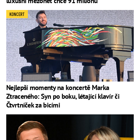
luxusní mezonet chce 91 milionů
KONCERT
Nejlepší momenty na koncertě Marka
Ztraceného: Syn po boku, létající klavír či
Čtvrtníček za bicími