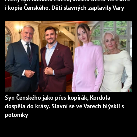
i kopie Čenského. Děti slavných zaplavily Vary
Syn Čenského jako přes kopírák, Kordula
dospěla do krásy. Slavní se ve Varech blýskli s
potomky