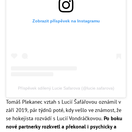
Zobrazit příspěvek na Instagramu
Příspěvek sdílený Lucie Safarova (@lucie.safarova)
Tomáš Plekanec vztah s Lucií Šafářovou oznámil v
září 2019, pár týdnů poté, kdy vešlo ve známost, že
se hokejista rozvádí s Lucií Vondráčkovou.
Po boku
nové partnerky rozkvetl a překonal i psychicky a