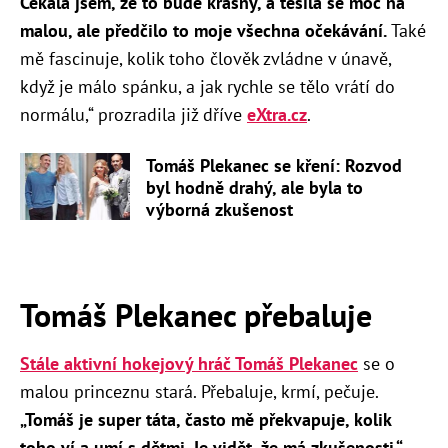
Čekala jsem, že to bude krásný, a těšila se moc na
malou, ale předčilo to moje všechna očekávání.
Také
mě fascinuje, kolik toho člověk zvládne v únavě,
když je málo spánku, a jak rychle se tělo vrátí do
normálu,“ prozradila již dříve
eXtra.cz
.
Tomáš Plekanec se kření: Rozvod
byl hodně drahý, ale byla to
výborná zkušenost
Tomáš Plekanec přebaluje
Stále aktivní hokejový hráč Tomáš Plekanec
se o
malou princeznu stará. Přebaluje, krmí, pečuje.
„Tomáš je super táta, často mě překvapuje, kolik
toho ví a umí s dětmi. Je vidět, že má zkušenosti,“