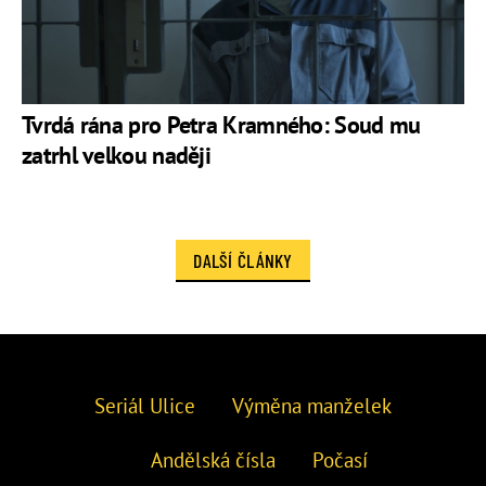
Tvrdá rána pro Petra Kramného: Soud mu
zatrhl velkou naději
DALŠÍ ČLÁNKY
Seriál Ulice
Výměna manželek
Andělská čísla
Počasí