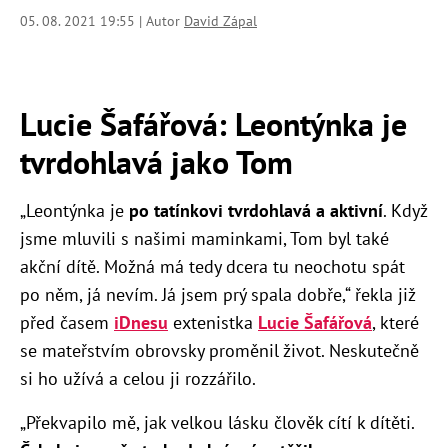
05. 08. 2021 19:55 | Autor
David Zápal
Lucie Šafářová: Leontýnka je
tvrdohlavá jako Tom
„Leontýnka je
po tatínkovi tvrdohlavá a aktivní
. Když
jsme mluvili s našimi maminkami, Tom byl také
akční dítě. Možná má tedy dcera tu neochotu spát
po něm, já nevím. Já jsem prý spala dobře,“ řekla již
před časem
iDnesu
extenistka
Lucie Šafářová
, které
se mateřstvím obrovsky proměnil život. Neskutečně
si ho užívá a celou ji rozzářilo.
„Překvapilo mě, jak velkou lásku člověk cítí k dítěti.