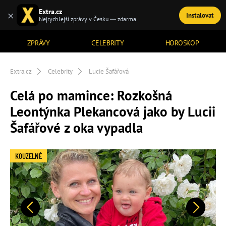
Extra.cz
×
Instalovat
TÉMATA
Nejrychlejší zprávy v Česku — zdarma
ZPRÁVY
CELEBRITY
HOROSKOP
Extra.cz
Celebrity
Lucie Šafářová
Celá po mamince: Rozkošná
Leontýnka Plekancová jako by Lucii
Šafářové z oka vypadla
KOUZELNÉ
Předchozí
Další