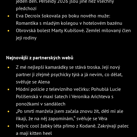
jeden den. Perseidy 2026 jsou jiné než všechny
předchozí
Eva Decroix šokovala po boku nového muže:
Romantika s mladým kolegou v hotelovém bazénu
Obrovská bolest Marty Kubišové. Zemřel milovaný člen
její rodiny
Nejnovější z partnerských webů
Z mé nejlepší kamarádky se stává troska. Její nový
partner ji zřejmě psychicky týrá a já nevím, co dělat,
svěřuje se Alena
Módní policie z televizního večírku: Pohublá Lucie
Polišenská v maxi šatech i Veronika Arichteva s
ponožkami v sandálech
„Po smrti manžela jsem začala znovu žít, děti mi ale
říkají, že na něj zapomínám,“ svěřuje se Věra
Nejvíc cool žabky léta přímo z Kodaně. Zakrývají palec
a mají kitten heel