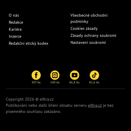
O nás
Všeobecné obchodní
podmínky
Redakce
Cookies zásady
Kariéra
Zásady ochrany soukromí
Inzerce
Nastavení soukromí
Redakční etický kodex
307 tis.
140 tis.
86,8 tis.
82,6 tis.
Copyright 2026 © eXtra.cz
Publikování nebo další šíření obsahu serveru
eXtra.cz
je bez
písemného souhlasu zakázáno.