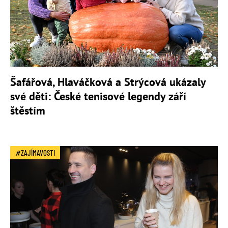
Šafářová, Hlaváčková a Strýcová ukázaly
své děti: České tenisové legendy září
štěstím
ZAJÍMAVOSTI