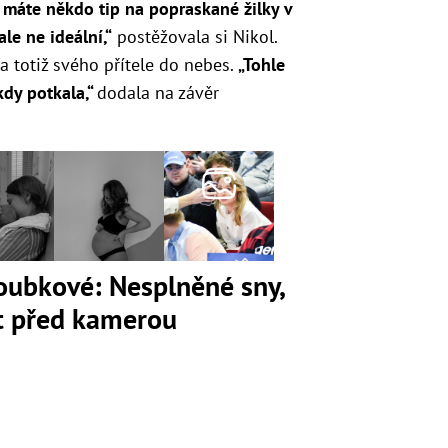
máte někdo tip na popraskané žilky v
ale ne ideální,“
postěžovala si Nikol.
ila totiž svého přítele do nebes.
„Tohle
kdy potkala,“
dodala na závěr
loubkové: Nesplněné sny,
ot před kamerou