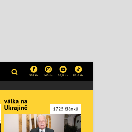
P
307 tis.
140 tis.
86,8 tis.
82,6 tis.
válka na
Ukrajině
1725 článků