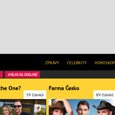
ZPRÁVY
CELEBRITY
HOROSKO
O
VÁLKA NA UKRAJINĚ
the One?
Farma Česko
59 článků
89 článků