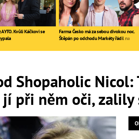
 AYTO. Kvůli Káčkovi se
Farma Česko má za sebou divokou noc.
sypala
Štěpán po odchodu Markéty řádil na
stole, Zdeněk poprvé pil
d Shopaholic Nicol: T
jí při něm oči, zalily 
O