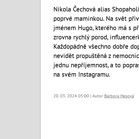
Nikola Čechová alias Shopaholi
poprvé maminkou. Na svět přiv
jménem Hugo, kterého má s př
zrovna rychlý porod, influencerk
Každopádně všechno dobře dop
nevidět propuštěná z nemocnic
jednu nepříjemnost, a to popras
na svém Instagramu.
20. 03. 2024 05:00 | Autor
Barbora Hesová