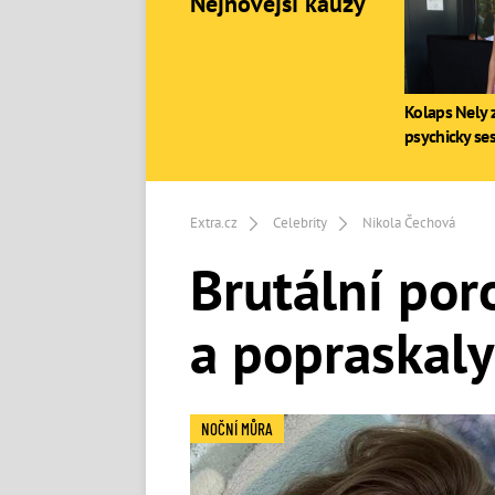
Nejnovější kauzy
Kolaps Nely z
psychicky se
Extra.cz
Celebrity
Nikola Čechová
Brutální poro
a popraskaly 
NOČNÍ MŮRA