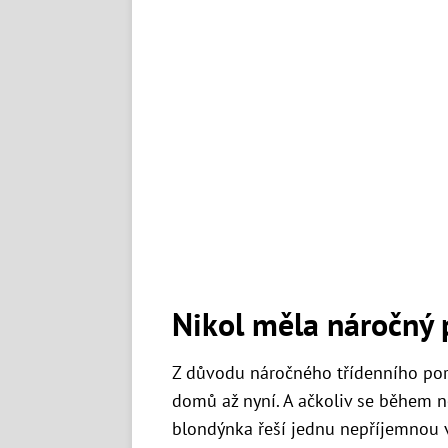
Nikol měla náročný 
Z důvodu náročného třídenního por
domů až nyní. A ačkoliv se během n
blondýnka řeší jednu nepříjemnou vě