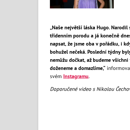
„Naše největší láska Hugo. Narodil
třídenním porodu a já konečně dne
napsat, že jsme oba v pořádku, i kd
bohužel nečeká. Poslední týdny byly
nemůžu dočkat, až budeme všichni 
doženeme a domazlíme,“
informoval
svém
Instagramu
.
Doporučené video s Nikolou Čecho