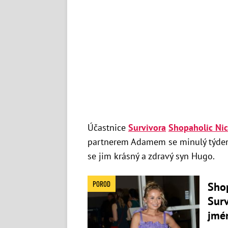
Účastnice
Survivora
Shopaholic Nic
partnerem Adamem se minulý týden 
se jim krásný a zdravý syn Hugo.
POROD
Shop
Surv
jmé