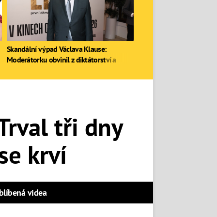
Skandální výpad Václava Klause:
Moderátorku obvinil z diktátorství a
zastal se Ruska
rval tři dny
se krví
blíbená videa