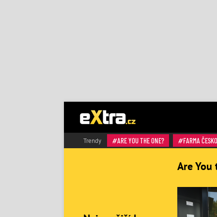
ARE YOU THE ONE?
FARMA ČESK
Trendy
Are You 