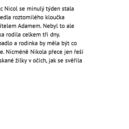
c Nicol se minulý týden stala
edla roztomilého kloučka
ítelem Adamem. Nebyl to ale
a rodila celkem tři dny.
adlo a rodinka by měla být co
e. Nicméně Nikola přece jen řeší
kané žilky v očích, jak se svěřila