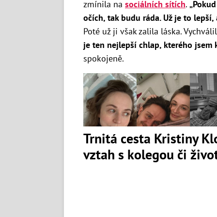
zmínila na
sociálních sítích
.
„Pokud 
očích, tak budu ráda. Už je to lepší, 
Poté už ji však zalila láska. Vychvál
je ten nejlepší chlap, kterého jsem 
spokojeně.
Trnitá cesta Kristiny K
vztah s kolegou či živ