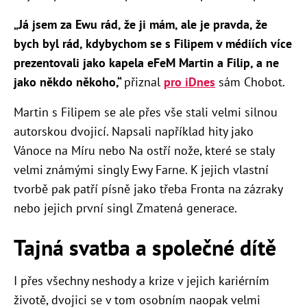
„Já jsem za Ewu rád, že ji mám, ale je pravda, že
bych byl rád, kdybychom se s Filipem v médiích více
prezentovali jako kapela eFeM Martin a Filip, a ne
jako někdo někoho,“
přiznal
pro iDnes
sám Chobot.
Martin s Filipem se ale přes vše stali velmi silnou
autorskou dvojicí. Napsali například hity jako
Vánoce na Míru nebo Na ostří nože, které se staly
velmi známými singly Ewy Farne. K jejich vlastní
tvorbě pak patří písně jako třeba Fronta na zázraky
nebo jejich první singl Zmatená generace.
Tajná svatba a společné dítě
I přes všechny neshody a krize v jejich kariérním
životě, dvojici se v tom osobním naopak velmi