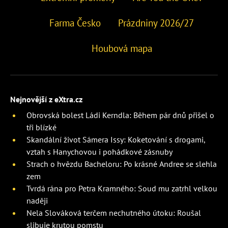
Farma Česko
Prázdniny 2026/27
Houbová mapa
Nejnovější z eXtra.cz
Obrovská bolest Ládi Kerndla: Během pár dnů přišel o
tři blízké
Skandální život Sámera Issy: Koketování s drogami,
vztah s Hanychovou i pohádkové zásnuby
Strach o hvězdu Bacheloru: Po krásné Andree se slehla
zem
Tvrdá rána pro Petra Kramného: Soud mu zatrhl velkou
naději
Nela Slováková terčem nechutného útoku: Roušal
slibuje krutou pomstu