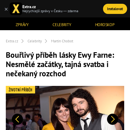
Extra.cz
×
Instalovat
TÉMATA
Nejrychlejší zprávy v Česku — zdarma
ZPRÁVY
CELEBRITY
HOROSKOP
Extra.cz
Celebrity
Martin Chobot
Bouřlivý příběh lásky Ewy Farne:
Nesmělé začátky, tajná svatba i
nečekaný rozchod
ŽIVOTNÍ PŘÍBĚH
Předchozí
Další