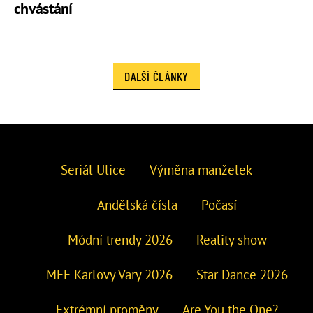
chvástání
DALŠÍ ČLÁNKY
Seriál Ulice
Výměna manželek
Andělská čísla
Počasí
Módní trendy 2026
Reality show
MFF Karlovy Vary 2026
Star Dance 2026
Extrémní proměny
Are You the One?