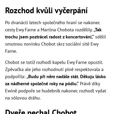
Rozchod kvůli vyčerpání
Po dvanácti letech společného hraní se nakonec
cesty Ewy Farne a Martina Chobota rozdělily.
„Tak
trochu jsem poztrácel radost z koncertování,“
sdělil
smutnou novinku Chobot skrz sociální sítě Ewy
Farne.
Chobot se totiž rozhodl kapelu Ewy Farne opustit.
Zpěvačka ale jeho rozhodnutí plně respektovala a
podpořila:
„Budu při něm nadále stát. Děkuju lásko
za nádherné společné roky na pódiu.“
Právě díky
Ewině podpoře se hudebník nakonec rozhodl vydat
na sólovou dráhu.
Dveře nechal Chobot