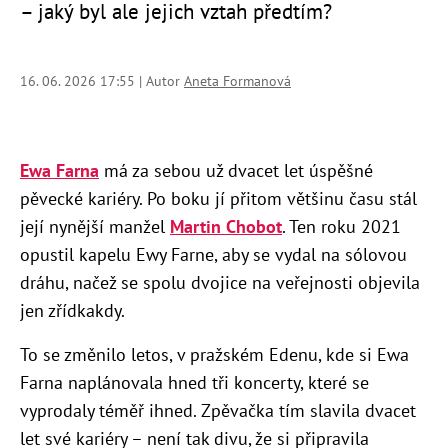
– jaký byl ale jejich vztah předtím?
16. 06. 2026 17:55 | Autor
Aneta Formanová
Ewa Farna
má za sebou už dvacet let úspěšné
pěvecké kariéry. Po boku jí přitom většinu času stál
její nynější manžel
Martin Chobot
. Ten roku 2021
opustil kapelu Ewy Farne, aby se vydal na sólovou
dráhu, načež se spolu dvojice na veřejnosti objevila
jen zřídkakdy.
To se změnilo letos, v pražském Edenu, kde si Ewa
Farna naplánovala hned tři koncerty, které se
vyprodaly téměř ihned. Zpěvačka tím slavila dvacet
let své kariéry – není tak divu, že si připravila