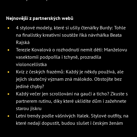
Nejnovější z partnerských webů
4 stylové modely, které si ušily čtenářky Burdy: Tohle
na finalistky kreativní soutěže říká návrhářka Beata
Rajská
Terezie Kovalová o rozhodnutí nemít děti: Manželovu
vasektomii podpořila i tchyně, prozradila
violoncellistka
Kvíz z českých frazémů: Každý je někdy používá, ale
jejich skutečný význam zná málokdo. Obstojíte bez
jediné chyby?
Každý večer jen scrollování na gauči a ticho? Zkuste s
partnerem rutinu, díky které uklidíte dům i zažehnete
starou jiskru
Letní trendy podle vášnivých Italek. Stylové outfity, na
které nedají dopustit, budou slušet i českým ženám