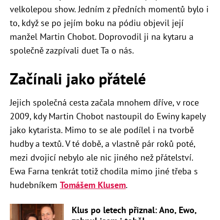
velkolepou show. Jedním z předních momentů bylo i
to, když se po jejím boku na pódiu objevil její
manžel Martin Chobot. Doprovodil ji na kytaru a
společně zazpívali duet Ta o nás.
Začínali jako přátelé
Jejich společná cesta začala mnohem dříve, v roce
2009, kdy Martin Chobot nastoupil do Ewiny kapely
jako kytarista. Mimo to se ale podílel i na tvorbě
hudby a textů. V té době, a vlastně pár roků poté,
mezi dvojicí nebylo ale nic jiného než přátelství.
Ewa Farna tenkrát totiž chodila mimo jiné třeba s
hudebníkem
Tomášem Klusem
.
Klus po letech přiznal: Ano, Ewo,