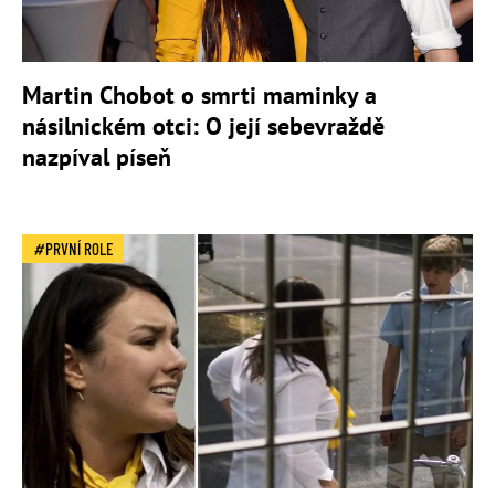
Martin Chobot o smrti maminky a
násilnickém otci: O její sebevraždě
nazpíval píseň
PRVNÍ ROLE