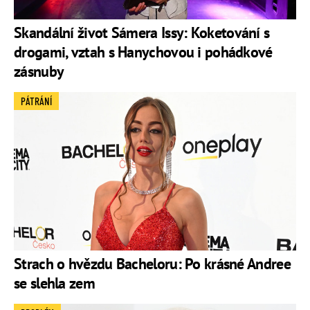
Skandální život Sámera Issy: Koketování s
drogami, vztah s Hanychovou i pohádkové
zásnuby
PÁTRÁNÍ
Strach o hvězdu Bacheloru: Po krásné Andree
se slehla zem