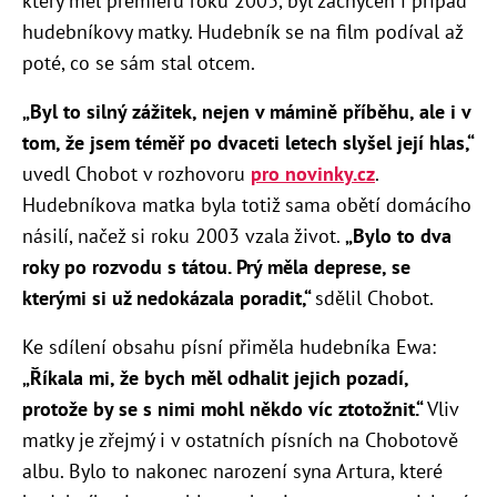
který měl premiéru roku 2003, byl zachycen i případ
hudebníkovy matky. Hudebník se na film podíval až
poté, co se sám stal otcem.
„Byl to silný zážitek, nejen v mámině příběhu, ale i v
tom, že jsem téměř po dvaceti letech slyšel její hlas,“
uvedl Chobot v rozhovoru
pro novinky.cz
.
Hudebníkova matka byla totiž sama obětí domácího
násilí, načež si roku 2003 vzala život.
„Bylo to dva
roky po rozvodu s tátou. Prý měla deprese, se
kterými si už nedokázala poradit,“
sdělil Chobot.
Ke sdílení obsahu písní přiměla hudebníka Ewa:
„Říkala mi, že bych měl odhalit jejich pozadí,
protože by se s nimi mohl někdo víc ztotožnit.“
Vliv
matky je zřejmý i v ostatních písních na Chobotově
albu. Bylo to nakonec narození syna Artura, které