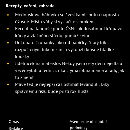
Recepty, vaření, zahrada
Medouškova bábovka se švestkami chutná naprosto
úžasně. Místo váhy si vystačíte s hrnkem
Recept na langoše podle ČSN: Jak dosáhnout křupavé
kůrky a vláčného středu, pomůže víno
Dokonalé škubánky jako od babičky: Starý trik s
rozpuštěným tukem z nich vykouzlí krásně hladké
kousky
Jídelníček na mateřské: Někdy jsem celý den nejedla a
večer vybílila lednici, říká čtyřnásobná máma a radí, jak
to změnit
Právě teď je nejlepší čas ostříhat levanduli. Díky
správnému řezu bude příští rok hustší
O nás
Všeobecné obchodní
podmínky
Redakce