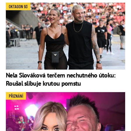
OKTAGON 93
Nela Slováková terčem nechutného útoku:
Roušal slibuje krutou pomstu
PŘIZNÁNÍ