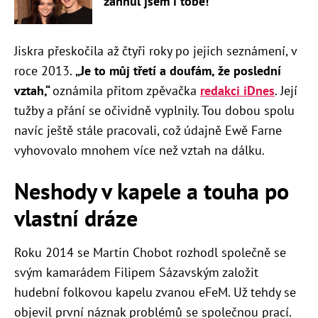
zahnul jsem i tobě!
Jiskra přeskočila až čtyři roky po jejich seznámení, v
roce 2013.
„Je to můj třetí a doufám, že poslední
vztah,“
oznámila přitom zpěvačka
redakci iDnes
. Její
tužby a přání se očividně vyplnily. Tou dobou spolu
navíc ještě stále pracovali, což údajně Ewě Farne
vyhovovalo mnohem více než vztah na dálku.
Neshody v kapele a touha po
vlastní dráze
Roku 2014 se Martin Chobot rozhodl společně se
svým kamarádem Filipem Sázavským založit
hudební folkovou kapelu zvanou eFeM. Už tehdy se
objevil první náznak problémů se společnou prací.