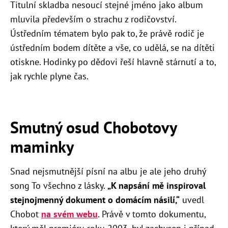
Titulní skladba nesoucí stejné jméno jako album
mluvila především o strachu z rodičovství.
Ústředním tématem bylo pak to, že právě rodič je
ústředním bodem dítěte a vše, co udělá, se na dítěti
otiskne. Hodinky po dědovi řeší hlavně stárnutí a to,
jak rychle plyne čas.
Smutný osud Chobotovy
maminky
Snad nejsmutnější písní na albu je ale jeho druhý
song To všechno z lásky.
„K napsání mě inspiroval
stejnojmenný dokument o domácím násilí,“
uvedl
Chobot
na svém webu
. Právě v tomto dokumentu,