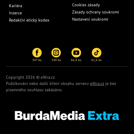
Cookies zásady
Kariéra
Zásady ochrany soukromí
Inzerce
Nastavení soukromí
Redakční etický kodex
307 tis.
140 tis.
86,8 tis.
82,6 tis.
Copyright 2026 © eXtra.cz
Publikování nebo další šíření obsahu serveru
eXtra.cz
je bez
písemného souhlasu zakázáno.