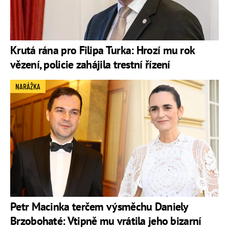
Krutá rána pro Filipa Turka: Hrozí mu rok
vězení, policie zahájila trestní řízení
NARÁŽKA
Petr Macinka terčem výsměchu Daniely
Brzobohaté: Vtipně mu vrátila jeho bizarní