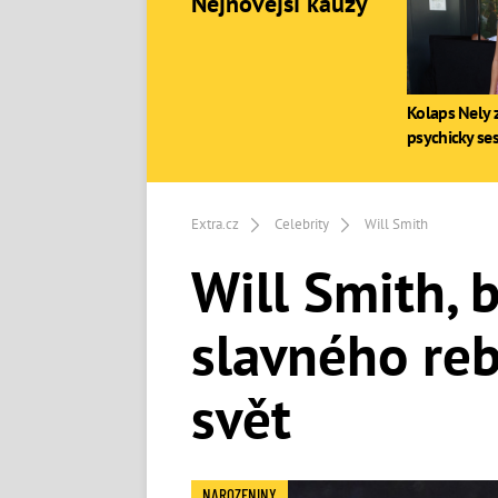
Nejnovější kauzy
Kolaps Nely z
psychicky se
Extra.cz
Celebrity
Will Smith
Will Smith, 
slavného reb
svět
NAROZENINY