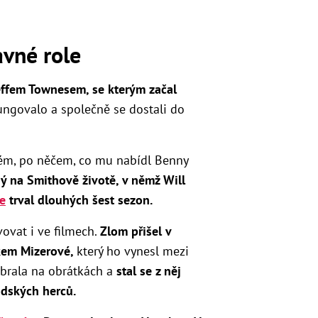
avné role
Jeffem Townesem, se kterým začal
ngovalo a společně se dostali do
ném, po něčem, co mu nabídl Benny
ný na Smithově životě, v němž Will
e
trval dlouhých šest sezon.
ovat i ve filmech.
Zlom přišel v
kem Mizerové,
který ho vynesl mezi
abrala na obrátkách a
stal se z něj
odských herců.