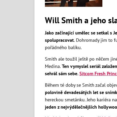
Will Smith a jeho sl
Jako začínající umělec se setkal s 
spolupracovat.
Dohromady jim to fu
pořádného balíku.
Smith ale toužil ještě po něčem ji
Medina.
Ten vymyslel seriál založe
sehrál sám sebe.
Sitcom Fresh Princ
Během té doby se Smith začal objev
polovině devadesátých let se sním
hereckou smetánku. Jeho kariéra n
jeden z nejvýdělečnějších hollywo