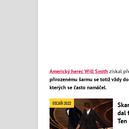
Americký herec Will Smith
získal př
přirozenému šarmu se totiž vždy do
kterých se často namáčel.
OSCAŘI 2022
Skan
dal 
Ten 