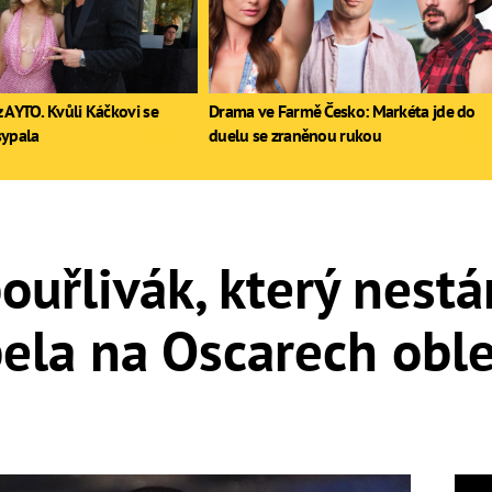
 AYTO. Kvůli Káčkovi se
Drama ve Farmě Česko: Markéta jde do
sypala
duelu se zraněnou rukou
bouřlivák, který nest
ela na Oscarech oble