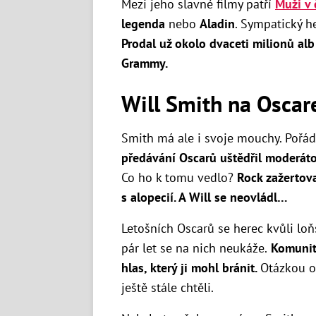
Mezi jeho slavné filmy patří
Muži v
legenda
nebo
Aladin
. Sympatický h
Prodal už okolo dvaceti milionů al
Grammy.
Will Smith na Oscar
Smith má ale i svoje mouchy. Pořád
předávání Oscarů uštědřil moderáto
Co ho k tomu vedlo?
Rock zažertova
s alopecií. A Will se neovládl…
Letošních Oscarů se herec kvůli loň
pár let se na nich neukáže.
Komunita
hlas, který ji mohl bránit.
Otázkou o
ještě stále chtěli.