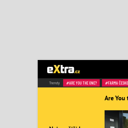
ARE YOU THE ONE?
FARMA ČESK
Trendy
Are You 