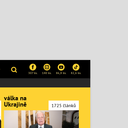
P
307 tis.
140 tis.
86,8 tis.
82,6 tis.
válka na
Ukrajině
1725 článků