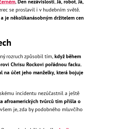
 černém
,
Den nezávislosti
,
Já, robot
,
Já,
erec se proslavil i v hudebním světě.
b a je několikanásobným držitelem cen
ech
ný rozruch způsobil tím,
když během
rovi Chrisu Rockovi pořádnou facku.
l na účet jeho manželky, která bojuje
skému incidentu nezúčastnil a ještě
 afroamerických tvůrců tím přišla o
všem je, zda by podobného mluvčího