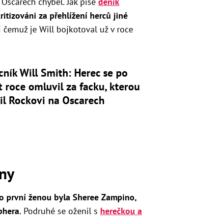
 Oscarech chyběl. Jak píše
deník
itizováni za přehlížení herců jiné
i čemuž je Will bojkotoval už v roce
cník Will Smith: Herec se po
t roce omluvil za facku, kterou
il Rockovi na Oscarech
eny
o první ženou byla Sheree Zampino,
phera.
Podruhé se oženil s
herečkou a