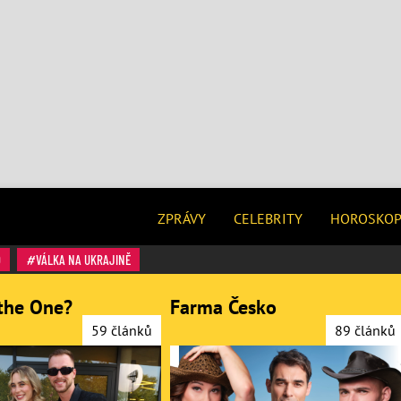
ZPRÁVY
CELEBRITY
HOROSKO
O
VÁLKA NA UKRAJINĚ
the One?
Farma Česko
59 článků
89 článků