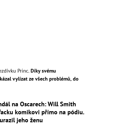
ezdívku Princ.
Díky svému
kázal vylízat ze všech problémů, do
dál na Oscarech: Will Smith
facku komikovi přímo na pódiu.
urazil jeho ženu