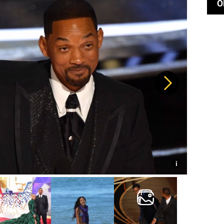
O
Další