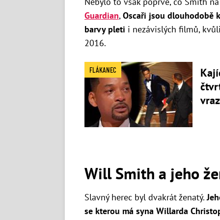
Nebylo to však poprvé, co Smith na
Guardian
,
Oscaři jsou dlouhodobě kr
barvy pleti
i nezávislých filmů, kvůl
2016.
FLÁKANEC
Kají
čtvr
vraz
Will Smith a jeho ž
Slavný herec byl dvakrát ženatý.
Jeh
se kterou má syna Willarda Christo