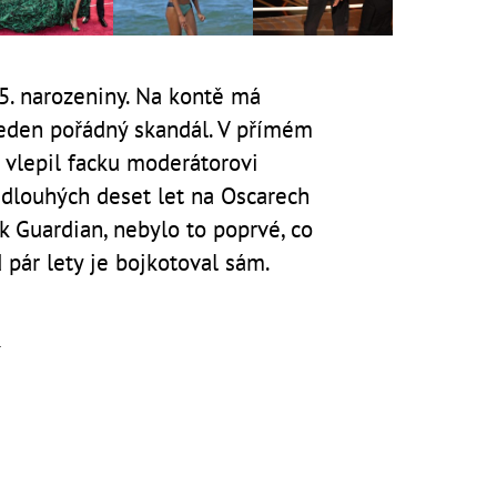
55. narozeniny. Na kontě má
jeden pořádný skandál. V přímém
 vlepil facku moderátorovi
 dlouhých deset let na Oscarech
k Guardian, nebylo to poprvé, co
 pár lety je bojkotoval sám.
á