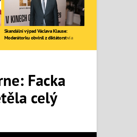
Skandální výpad Václava Klause:
Moderátorku obvinil z diktátorství a
zastal se Ruska
árne: Facka
těla celý