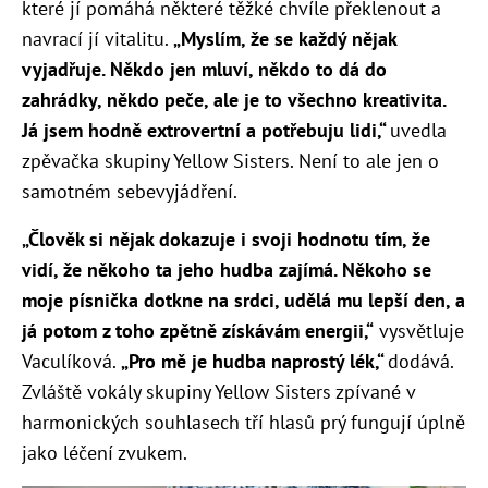
které jí pomáhá některé těžké chvíle překlenout a
navrací jí vitalitu.
„Myslím, že se každý nějak
vyjadřuje. Někdo jen mluví, někdo to dá do
zahrádky, někdo peče, ale je to všechno kreativita.
Já jsem hodně extrovertní a potřebuju lidi,“
uvedla
zpěvačka skupiny Yellow Sisters. Není to ale jen o
samotném sebevyjádření.
„Člověk si nějak dokazuje i svoji hodnotu tím, že
vidí, že někoho ta jeho hudba zajímá. Někoho se
moje písnička dotkne na srdci, udělá mu lepší den, a
já potom z toho zpětně získávám energii,“
vysvětluje
Vaculíková.
„Pro mě je hudba naprostý lék,“
dodává.
Zvláště vokály skupiny Yellow Sisters zpívané v
harmonických souhlasech tří hlasů prý fungují úplně
jako léčení zvukem.