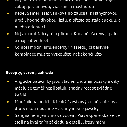
zabojuje s únavou, vráskami i mastnotou
Rebel Sámer Issa: Vaňková ho zaučila, s Hanychovou
prožil hodně divokou jízdu, a přesto se stále spekuluje
o jeho orientaci
Nejvíc cool žabky léta přímo z Kodaně. Zakrývají palec
a mají kitten heel
Co nosí módní influencerky? Následující barevné
kombinace musíte vyzkoušet, než skončí léto
Recepty, vaření, zahrada
Anglické palačinky jsou vláčné, chutnají božsky a díky
máslu se téměř nepřipalují, snadný recept zvládne
každý
Moučník na neděli: Křehký švestkový koláč s ořechy a
drobenkou nadchne všechny mlsné jazýčky
Sangria není jen víno s ovocem. Pravá španělská verze
stojí na kvalitním základu a detailu, který mění