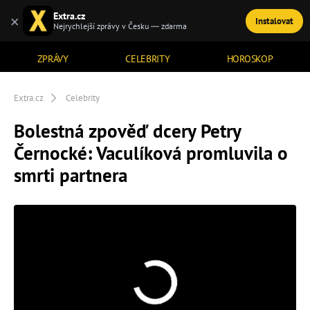
Extra.cz
×
Instalovat
TÉMATA
Nejrychlejší zprávy v Česku — zdarma
ZPRÁVY
CELEBRITY
HOROSKOP
Extra.cz
Celebrity
Bolestná zpověď dcery Petry
Černocké: Vaculíková promluvila o
smrti partnera