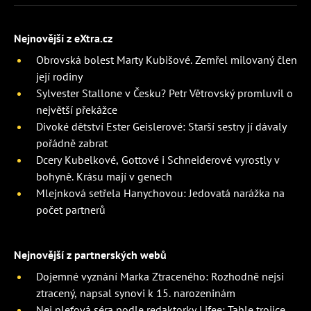
Nejnovější z eXtra.cz
Obrovská bolest Marty Kubišové. Zemřel milovaný člen
její rodiny
Sylvester Stallone v Česku? Petr Větrovský promluvil o
největší překážce
Divoké dětství Ester Geislerové: Starší sestry jí dávaly
pořádně zabrat
Dcery Kubelkové, Gottové i Schneiderové vyrostly v
bohyně. Krásu mají v genech
Mlejnková setřela Hanychovou: Jedovatá narážka na
počet partnerů
Nejnovější z partnerských webů
Dojemné vyznání Marka Ztraceného: Rozhodně nejsi
ztracený, napsal synovi k 15. narozeninám
Nej pleťová séra podle redaktorky Lifee: Tahle trojice