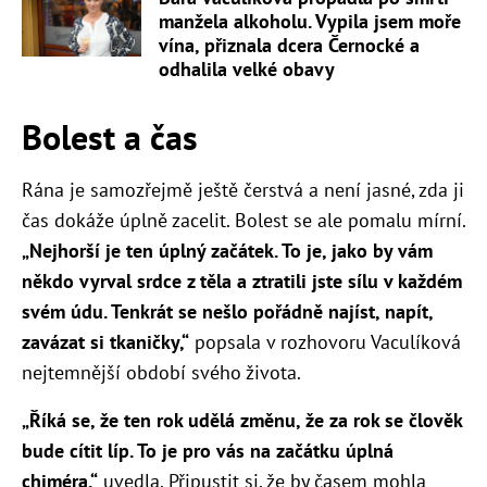
manžela alkoholu. Vypila jsem moře
vína, přiznala dcera Černocké a
odhalila velké obavy
Bolest a čas
Rána je samozřejmě ještě čerstvá a není jasné, zda ji
čas dokáže úplně zacelit. Bolest se ale pomalu mírní.
„Nejhorší je ten úplný začátek. To je, jako by vám
někdo vyrval srdce z těla a ztratili jste sílu v každém
svém údu. Tenkrát se nešlo pořádně najíst, napít,
zavázat si tkaničky,“
popsala v rozhovoru Vaculíková
nejtemnější období svého života.
„Říká se, že ten rok udělá změnu, že za rok se člověk
bude cítit líp. To je pro vás na začátku úplná
chiméra,“
uvedla. Připustit si, že by časem mohla