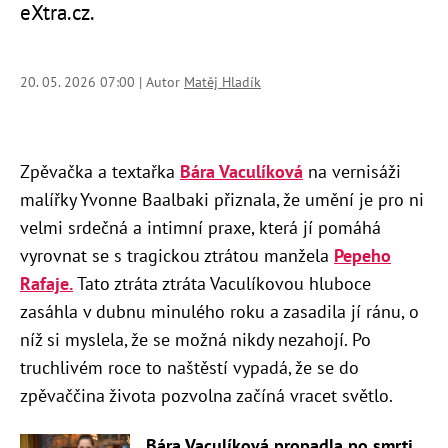
eXtra.cz.
20. 05. 2026 07:00 | Autor
Matěj Hladík
Zpěvačka a textařka
Bára Vaculíková
na vernisáži
malířky Yvonne Baalbaki přiznala, že umění je pro ni
velmi srdečná a intimní praxe, která jí pomáhá
vyrovnat se s tragickou ztrátou manžela
Pepeho
Rafaje.
Tato ztráta ztráta Vaculíkovou hluboce
zasáhla v dubnu minulého roku a zasadila jí ránu, o
níž si myslela, že se možná nikdy nezahojí. Po
truchlivém roce to naštěstí vypadá, že se do
zpěvaččina života pozvolna začíná vracet světlo.
Bára Vaculíková propadla po smrti