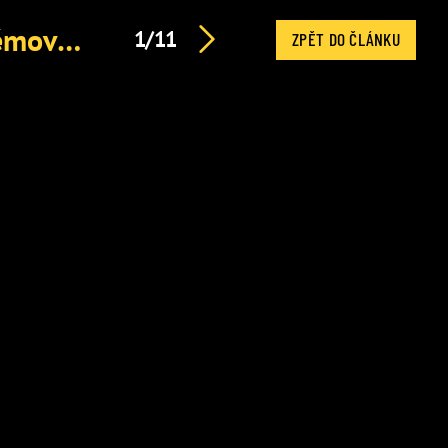
Bára Štěpánová pálí do Babiše s Macinkou: Dění ve sněmovně označila za frašku
1/11
ZPĚT DO ČLÁNKU