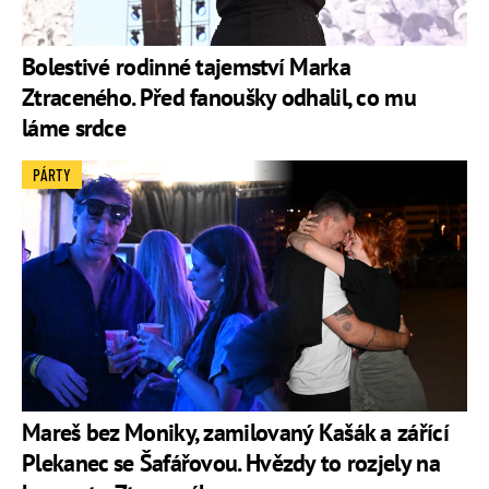
Bolestivé rodinné tajemství Marka
Ztraceného. Před fanoušky odhalil, co mu
láme srdce
PÁRTY
Mareš bez Moniky, zamilovaný Kašák a zářící
Plekanec se Šafářovou. Hvězdy to rozjely na