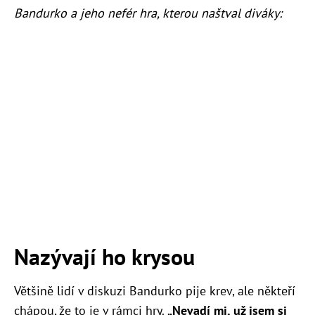
Bandurko a jeho nefér hra, kterou naštval diváky:
Nazývají ho krysou
Většině lidí v diskuzi Bandurko pije krev, ale někteří
chápou, že to je v rámci hry.
„Nevadí mi, už jsem si