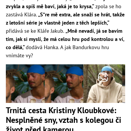
zvykla a spíš mě baví, jaká je to krysa,“
zpola se ho
zastává Klára.
„S*re mě extra, ale snaží se hrát, takže
z letošní série je vlastně jeden z těch lepších,“
přidává se ke Kláře Jakub.
„Mně nevadí, já se bavím
tím, jak si myslí, že má celou hru pod kontrolou a ví,
co dělá,“
dodává Hanka. A jak Bandurkovu hru
vnímáte vy?
Trnitá cesta Kristiny Kloubkové:
Nesplněné sny, vztah s kolegou či
život před kamerou