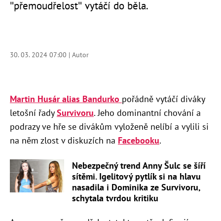
"přemoudřelost" vytáčí do běla.
30. 03. 2024 07:00 | Autor
Martin Husár alias Bandurko
pořádně vytáčí diváky
letošní řady
Survivoru
. Jeho dominantní chování a
podrazy ve hře se divákům vyloženě nelíbí a vylili si
na něm zlost v diskuzích na
Facebooku
.
Nebezpečný trend Anny Šulc se šíří
sítěmi. Igelitový pytlík si na hlavu
nasadila i Dominika ze Survivoru,
schytala tvrdou kritiku