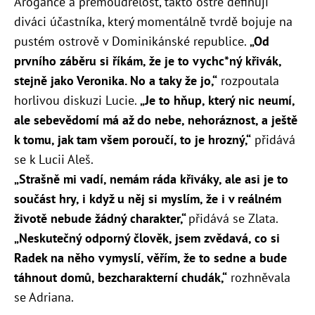
Arogance a přemoudřelost, takto ostře definují
diváci účastníka, který momentálně tvrdě bojuje na
pustém ostrově v Dominikánské republice.
„Od
prvního záběru si říkám, že je to vychc*ný křivák,
stejně jako Veronika. No a taky že jo,“
rozpoutala
horlivou diskuzi Lucie.
„Je to hňup, který nic neumí,
ale sebevědomí má až do nebe, nehoráznost, a ještě
k tomu, jak tam všem poroučí, to je hrozný,“
přidává
se k Lucii Aleš.
„Strašně mi vadí, nemám ráda křiváky, ale asi je to
součást hry, i když u něj si myslím, že i v reálném
životě nebude žádný charakter,“
přidává se Zlata.
„Neskutečný odporný člověk, jsem zvědavá, co si
Radek na něho vymyslí, věřím, že to sedne a bude
táhnout domů, bezcharakterní chudák,“
rozhněvala
se Adriana.