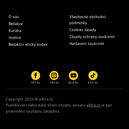
O nás
Všeobecné obchodní
podmínky
Redakce
Cookies zásady
Kariéra
Zásady ochrany soukromí
Inzerce
Nastavení soukromí
Redakční etický kodex
307 tis.
140 tis.
86,8 tis.
82,6 tis.
Copyright 2026 © eXtra.cz
Publikování nebo další šíření obsahu serveru
eXtra.cz
je bez
písemného souhlasu zakázáno.