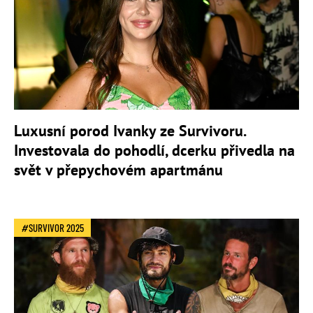
Luxusní porod Ivanky ze Survivoru.
Investovala do pohodlí, dcerku přivedla na
svět v přepychovém apartmánu
SURVIVOR 2025