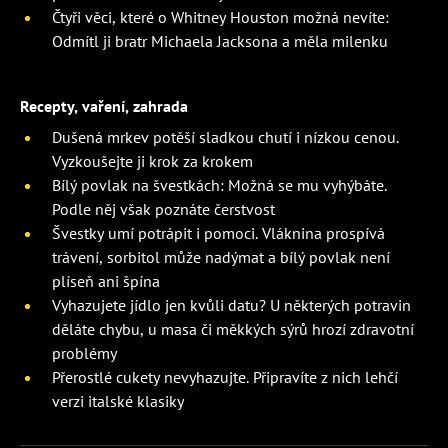
Čtyři věci, které o Whitney Houston možná nevíte:
Odmítl ji bratr Michaela Jacksona a měla milenku
Recepty, vaření, zahrada
Dušená mrkev potěší sladkou chutí i nízkou cenou.
Vyzkoušejte ji krok za krokem
Bílý povlak na švestkách: Možná se mu vyhýbáte.
Podle něj však poznáte čerstvost
Švestky umí potrápit i pomoci. Vláknina prospívá
trávení, sorbitol může nadýmat a bílý povlak není
plíseň ani špína
Vyhazujete jídlo jen kvůli datu? U některých potravin
děláte chybu, u masa či měkkých sýrů hrozí zdravotní
problémy
Přerostlé cukety nevyhazujte. Připravíte z nich lehčí
verzi italské klasiky