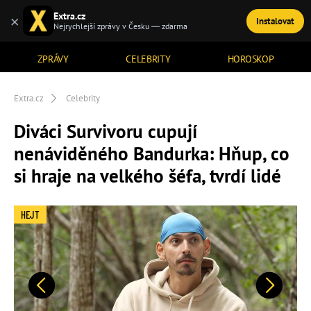
Extra.cz
×
Instalovat
TÉMATA
Nejrychlejší zprávy v Česku — zdarma
ZPRÁVY
CELEBRITY
HOROSKOP
Extra.cz
Celebrity
Diváci Survivoru cupují
nenáviděného Bandurka: Hňup, co
si hraje na velkého šéfa, tvrdí lidé
HEJT
Předchozí
Další