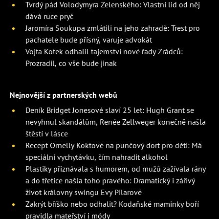
Tvrdý pád Volodymyra Zelenského: Vlastní lid od něj
dává ruce pryč
Jaromíra Soukupa zmlátili na jeho zahradě: Trest pro
pachatele bude přísný, varuje advokát
Vojta Kotek odhalil tajemství nové řady Zrádců:
Prozradil, co vše bude jinak
Nejnovější z partnerských webů
Deník Bridget Jonesové slaví 25 let: Hugh Grant se
nevyhnul skandálům, Renée Zellweger konečně našla
štěstí v lásce
Recept Ornelly Koktové na punčový dort pro děti: Má
speciální vychytávku, čím nahradit alkohol
Plastiky přiznávala s humorem, od mužů zažívala rány
a do třetice našla toho pravého: Dramatický i zářivý
život královny swingu Evy Pilarové
Zakrýt bříško nebo odhalit? Kodaňské maminky boří
pravidla mateřství i módy