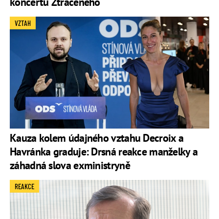
koncertu Ztraceného
VZTAH
Kauza kolem údajného vztahu Decroix a
Havránka graduje: Drsná reakce manželky a
záhadná slova exministryně
REAKCE