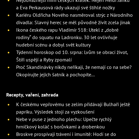
a Eva Perkausová rády ukazují své štíhlé nožky
Kariéru Oldřicha Nového nasměroval strýc z Národního
divadla: Slavný herec se měl původně živit zcela jinak
Ikona českého rapu Vladimír 518: Utekl z „dobré
rodiny“ do squatu na Ladronku. 30 let ovlivňuje
hudební scénu a dobyl svět kultury
Týdenní horoskop od 10. srpna: Lvům se obrací život,
Štíři uspějí a Ryby zpomalí
Proč Skandinávky nikdy neříkají, že nemají co na sebe?
Okopírujte jejich šatník a pochopíte...
Recepty, vaření, zahrada
K českému vepřovému se zelím přidávají Bulhaři ještě
papriku. Výsledek stojí za vyzkoušení
Nebe v puse z jednoho plechu: Upečte rychlý
hrníčkový koláč s borůvkami a drobenkou
Broskve prospívají trávení i imunitě: Hodí se do