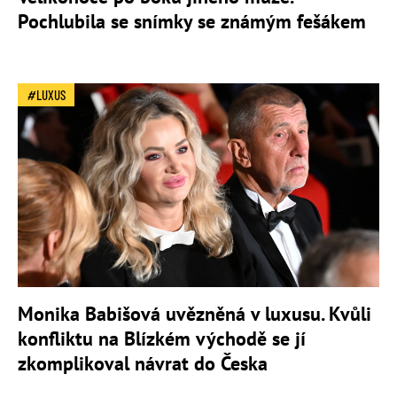
Pochlubila se snímky se známým fešákem
LUXUS
Monika Babišová uvězněná v luxusu. Kvůli
konfliktu na Blízkém východě se jí
zkomplikoval návrat do Česka