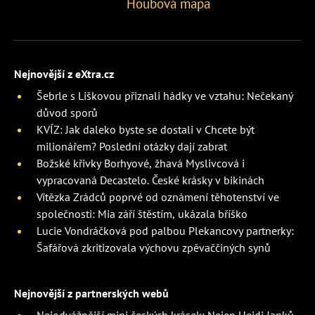
Houbová mapa
Nejnovější z eXtra.cz
Šebrle s Liškovou přiznali hádky ve vztahu: Nečekaný
důvod sporů
KVÍZ: Jak daleko byste se dostali v Chcete být
milionářem? Poslední otázky dají zabrat
Božské křivky Borhyové, žhavá Myslivcová i
vypracovaná Decastelo. České krásky v bikinách
Vítězka Zrádců poprvé od oznámení těhotenství ve
společnosti: Mia září štěstím, ukázala bříško
Lucie Vondráčková pod palbou Plekancovy partnerky:
Šafářová zkritizovala výchovu zpěvaččiných synů
Nejnovější z partnerských webů
Nejodvážnější mini českých krásek: Nejen Heidi Janků