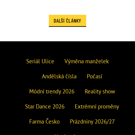
DALŠÍ ČLÁNKY
Seriál Ulice
Výměna manželek
Andělská čísla
Počasí
Módní trendy 2026
Reality show
Star Dance 2026
Extrémní proměny
Farma Česko
Prázdniny 2026/27