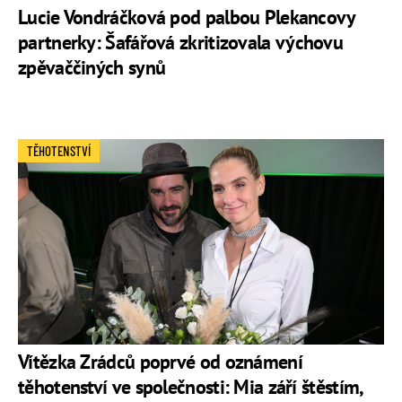
Lucie Vondráčková pod palbou Plekancovy
partnerky: Šafářová zkritizovala výchovu
zpěvaččiných synů
TĚHOTENSTVÍ
Vítězka Zrádců poprvé od oznámení
těhotenství ve společnosti: Mia září štěstím,