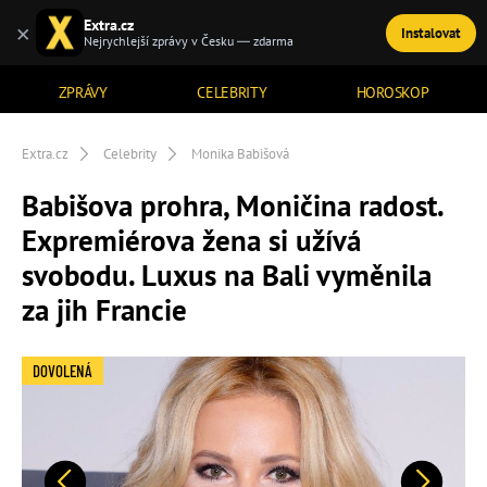
Extra.cz
×
Instalovat
TÉMATA
Nejrychlejší zprávy v Česku — zdarma
ZPRÁVY
CELEBRITY
HOROSKOP
Extra.cz
Celebrity
Monika Babišová
Babišova prohra, Moničina radost.
Expremiérova žena si užívá
svobodu. Luxus na Bali vyměnila
za jih Francie
DOVOLENÁ