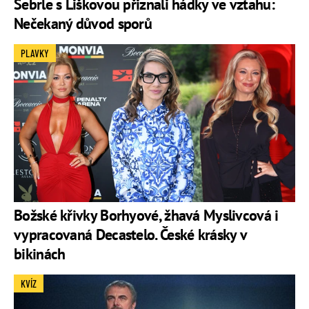
Šebrle s Liškovou přiznali hádky ve vztahu:
Nečekaný důvod sporů
PLAVKY
Božské křivky Borhyové, žhavá Myslivcová i
vypracovaná Decastelo. České krásky v
bikinách
KVÍZ