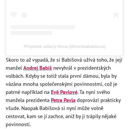
Příspěvek sdílený Mona (@monikababisova)
Skoro to až vypadá, že si Babišová užívá toho, že její
manžel
Andrej Babiš
nevyhrál v prezidentských
volbách. Kdyby se totiž stala první dámou, byla by
vázána mnoha společenskými povinnostmi, což je
patrné například na
Evě Pavlové
. Ta nyní svého
manžela prezidenta
Petra Pavla
doprovází prakticky
všude. Naopak Babišová si nyní může volně
cestovat, kam se jí zachce, aniž by ji trápily nějaké
povinnosti.