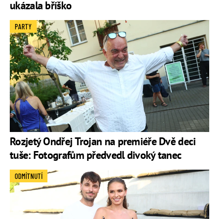
ukázala bříško
PARTY
Rozjetý Ondřej Trojan na premiéře Dvě deci
tuše: Fotografům předvedl divoký tanec
ODMÍTNUTÍ