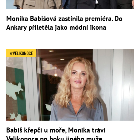
Monika Babišová zastínila premiéra. Do
Ankary přiletěla jako módní ikona
VELIKONOCE
Babiš křepčí u moře, Monika tráví
Velikonoce po boku jiného muže.