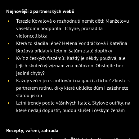
Nejnovější z partnerských webů
Terezie Kovalová o rozhodnutí nemít děti: Manželovu
vasektomii podpořila i tchyně, prozradila
violoncellistka
Která to sladila lépe? Helena Vondráčková i Kateřina
Brožová přidaly k letním šatům zlaté doplňky
Kvíz z českých frazémů: Každý je někdy používá, ale
jejich skutečný význam zná málokdo. Obstojíte bez
jediné chyby?
Každý večer jen scrollování na gauči a ticho? Zkuste s
partnerem rutinu, díky které uklidíte dům i zažehnete
starou jiskru
Letní trendy podle vášnivých Italek. Stylové outfity, na
které nedají dopustit, budou slušet i českým ženám
Recepty, vaření, zahrada