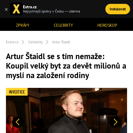
Extra.cz
×
Instalovat
TÉMATA
Nejrychlejší zprávy v Česku — zdarma
ZPRÁVY
CELEBRITY
HOROSKOP
Extra.cz
Celebrity
Artur Štaidl
Artur Štaidl se s tím nemaže:
Koupil velký byt za devět milionů a
myslí na založení rodiny
INVESTICE
Předchozí
Další