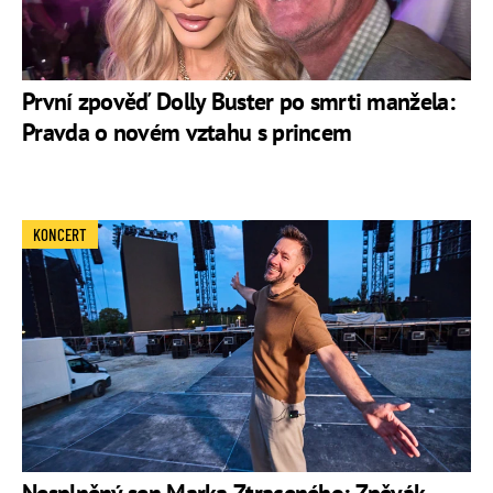
První zpověď Dolly Buster po smrti manžela:
Pravda o novém vztahu s princem
KONCERT
Nesplněný sen Marka Ztraceného: Zpěvák