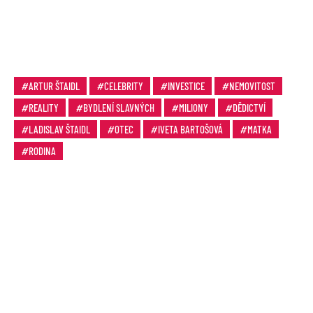
ARTUR ŠTAIDL
CELEBRITY
INVESTICE
NEMOVITOST
REALITY
BYDLENÍ SLAVNÝCH
MILIONY
DĚDICTVÍ
LADISLAV ŠTAIDL
OTEC
IVETA BARTOŠOVÁ
MATKA
RODINA