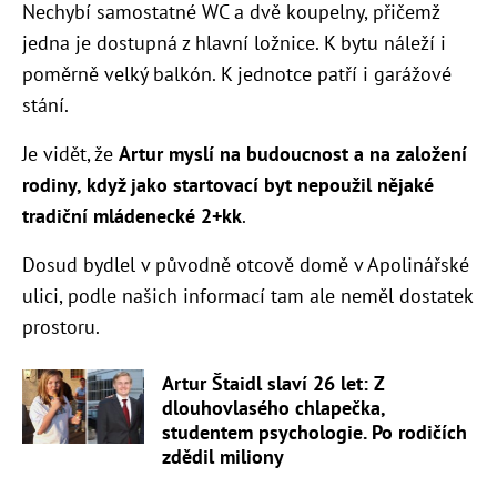
Nechybí samostatné WC a dvě koupelny, přičemž
jedna je dostupná z hlavní ložnice. K bytu náleží i
poměrně velký balkón. K jednotce patří i garážové
stání.
Je vidět, že
Artur myslí na budoucnost a na založení
rodiny, když jako startovací byt nepoužil nějaké
tradiční mládenecké 2+kk
.
Dosud bydlel v původně otcově domě v Apolinářské
ulici, podle našich informací tam ale neměl dostatek
prostoru.
Artur Štaidl slaví 26 let: Z
dlouhovlasého chlapečka,
studentem psychologie. Po rodičích
zdědil miliony