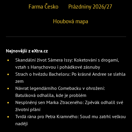
Farma Česko
Prázdniny 2026/27
Houbová mapa
Nejnovější z eXtra.cz
Skandální život Sámera Issy: Koketování s drogami,
vztah s Hanychovou i pohádkové zásnuby
Strach o hvězdu Bacheloru: Po krásné Andree se slehla
zem
Návrat legendárního Comebacku v ohrožení:
Batulková odhalila, kde je problém
Nesplněný sen Marka Ztraceného: Zpěvák odhalil své
životní přání
Tvrdá rána pro Petra Kramného: Soud mu zatrhl velkou
naději