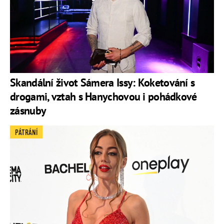
Skandální život Sámera Issy: Koketování s
drogami, vztah s Hanychovou i pohádkové
zásnuby
PÁTRÁNÍ