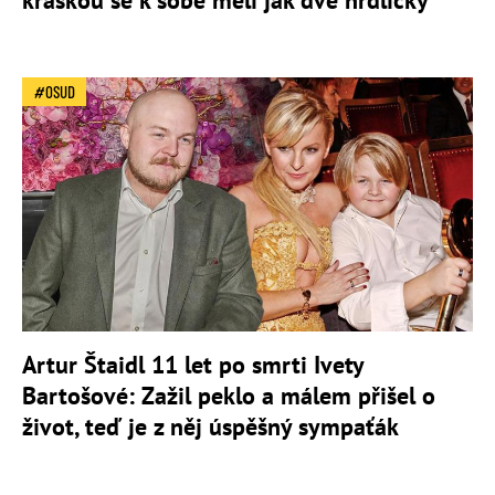
kráskou se k sobě měli jak dvě hrdličky
OSUD
Artur Štaidl 11 let po smrti Ivety
Bartošové: Zažil peklo a málem přišel o
život, teď je z něj úspěšný sympaťák