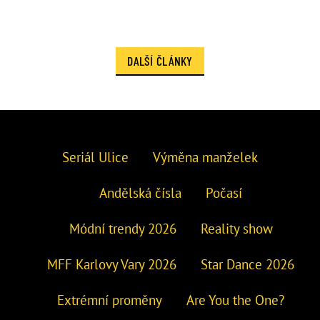
DALŠÍ ČLÁNKY
Seriál Ulice
Výměna manželek
Andělská čísla
Počasí
Módní trendy 2026
Reality show
MFF Karlovy Vary 2026
Star Dance 2026
Extrémní proměny
Are You the One?