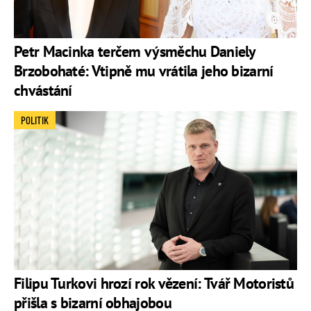
Petr Macinka terčem výsměchu Daniely
Brzobohaté: Vtipně mu vrátila jeho bizarní
chvástání
POLITIK
Filipu Turkovi hrozí rok vězení: Tvář Motoristů
přišla s bizarní obhajobou