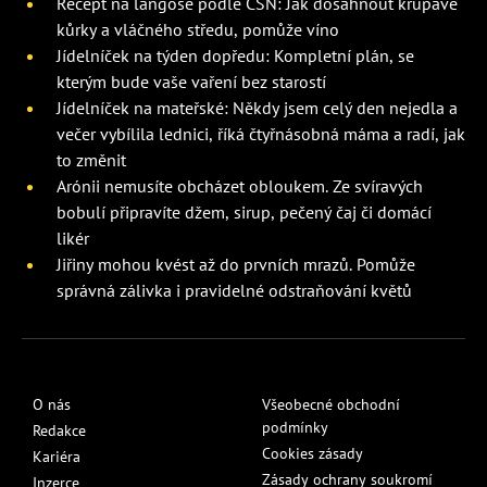
Recept na langoše podle ČSN: Jak dosáhnout křupavé
kůrky a vláčného středu, pomůže víno
Jídelníček na týden dopředu: Kompletní plán, se
kterým bude vaše vaření bez starostí
Jídelníček na mateřské: Někdy jsem celý den nejedla a
večer vybílila lednici, říká čtyřnásobná máma a radí, jak
to změnit
Arónii nemusíte obcházet obloukem. Ze svíravých
bobulí připravíte džem, sirup, pečený čaj či domácí
likér
Jiřiny mohou kvést až do prvních mrazů. Pomůže
správná zálivka i pravidelné odstraňování květů
O nás
Všeobecné obchodní
podmínky
Redakce
Cookies zásady
Kariéra
Zásady ochrany soukromí
Inzerce