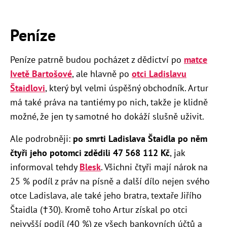
Peníze
Peníze patrně budou pocházet z dědictví po
matce
Ivetě Bartošové
, ale hlavně po
otci Ladislavu
Štaidlovi
, který byl velmi úspěšný obchodník. Artur
má také práva na tantiémy po nich, takže je klidně
možné, že jen ty samotné ho dokáží slušně uživit.
Ale podrobněji:
po smrti Ladislava Štaidla po něm
čtyři jeho potomci zdědili 47 568 112 Kč
, jak
informoval tehdy
Blesk
. Všichni čtyři mají nárok na
25 % podíl z práv na písně a další dílo nejen svého
otce Ladislava, ale také jeho bratra, textaře Jiřího
Štaidla (†30). Kromě toho Artur získal po otci
nejvyšší podíl (40 %) ze všech bankovních účtů a