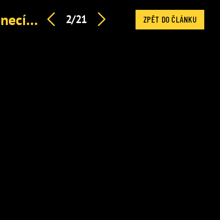
Anička Slováčková bojující s rakovinou: Přiznala, že se necítí dobře. Doufá v zázrak
2/21
ZPĚT DO ČLÁNKU