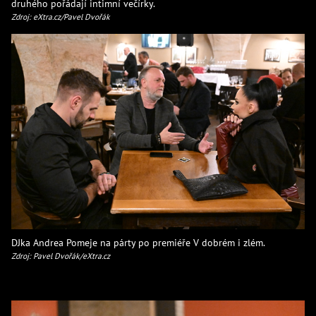
druhého pořádají intimní večírky.
Zdroj: eXtra.cz/Pavel Dvořák
DJka Andrea Pomeje na párty po premiéře V dobrém i zlém.
Zdroj: Pavel Dvořák/eXtra.cz