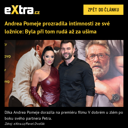
ZPĚT DO ČLÁNKU
Andrea Pomeje prozradila intimnosti ze své
ložnice: Byla při tom rudá až za ušima
DJka Andrea Pomeje dorazila na premiéru filmu V dobrém u zlém po
boku svého partnera Petra.
Zdroj: eXtra.cz/Pavel Dvořák