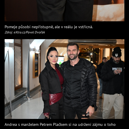
Pomeje působí nepřístupně, ale v reálu je vstřícná.
Zdroj: eXtra.cz/Pavel Dvořák
Andrea s manželem Petrem Plačkem si na udržení zájmu o toho