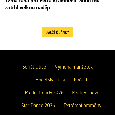
Tvrdá rána pro Petra Kramného: Soud mu
zatrhl velkou naději
DALŠÍ ČLÁNKY
Seriál Ulice
Výměna manželek
Andělská čísla
Počasí
Módní trendy 2026
Reality show
Star Dance 2026
Extrémní proměny