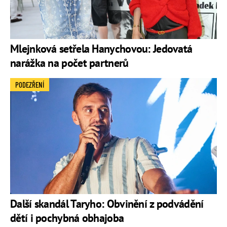
Mlejnková setřela Hanychovou: Jedovatá
narážka na počet partnerů
PODEZŘENÍ
Další skandál Taryho: Obvinění z podvádění
dětí i pochybná obhajoba