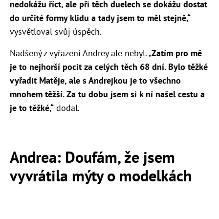
nedokážu říct, ale při těch duelech se dokážu dostat
do určité formy klidu a tady jsem to měl stejně,“
vysvětloval svůj úspěch.
Nadšený z vyřazení Andrey ale nebyl. „
Zatím pro mě
je to nejhorší pocit za celých těch 68 dní. Bylo těžké
vyřadit Matěje, ale s Andrejkou je to všechno
mnohem těžší. Za tu dobu jsem si k ní našel cestu a
je to těžké,“
dodal.
Andrea: Doufám, že jsem
vyvrátila mýty o modelkách