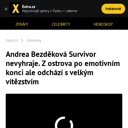
Extra.cz
×
Instalovat
TÉMATA
Nejrychlejší zprávy v Česku — zdarma
ZPRÁVY
CELEBRITY
HOROSKOP
Extra.cz
Celebrity
Andrea Bezděková Survivor
nevyhraje. Z ostrova po emotivním
konci ale odchází s velkým
vítězstvím