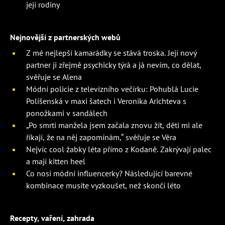
její rodiny
Nejnovější z partnerských webů
Z mé nejlepší kamarádky se stává troska. Její nový
partner ji zřejmě psychicky týrá a já nevím, co dělat,
svěřuje se Alena
Módní policie z televizního večírku: Pohublá Lucie
Polišenská v maxi šatech i Veronika Arichteva s
ponožkami v sandálech
„Po smrti manžela jsem začala znovu žít, děti mi ale
říkají, že na něj zapomínám,“ svěřuje se Věra
Nejvíc cool žabky léta přímo z Kodaně. Zakrývají palec
a mají kitten heel
Co nosí módní influencerky? Následující barevné
kombinace musíte vyzkoušet, než skončí léto
Recepty, vaření, zahrada