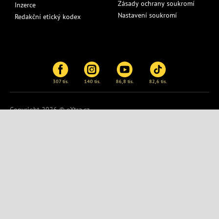
Zásady ochrany soukromí
Inzerce
Nastavení soukromí
Redakční etický kodex
307 tis.
140 tis.
86,8 tis.
82,6 tis.
Copyright 2026 © eXtra.cz
Publikování nebo další šíření obsahu serveru
eXtra.cz
je bez
písemného souhlasu zakázáno.