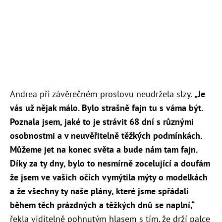
Andrea při závěrečném proslovu neudržela slzy.
„Je
vás už nějak málo. Bylo strašně fajn tu s váma být.
Poznala jsem, jaké to je strávit 68 dní s různými
osobnostmi a v neuvěřitelně těžkých podmínkách.
Můžeme jet na konec světa a bude nám tam fajn.
Díky za ty dny, bylo to nesmírně zocelující a doufám
že jsem ve vašich očích vymýtila mýty o modelkách
a že všechny ty naše plány, které jsme spřádali
během těch prázdných a těžkých dnů se naplní,“
řekla viditelně pohnutým hlasem s tím, že drží palce