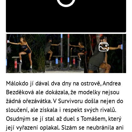
Málokdo jí dával dva dny na ostrově, Andrea
Bezděková ale dokázala, že modelky nejsou
žádná ořezávátka. V Survivoru došla nejen do
sloučení, ale získala i respekt svých rivalů.
Osudným se jí stal až duel s Tomášem, který
její vyřazení oplakal. Slzám se neubránila ani