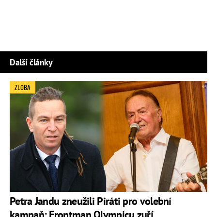
Další články
ZLOBA
Petra Jandu zneužili Piráti pro volební
kampaň: Frontman Olympicu zuří