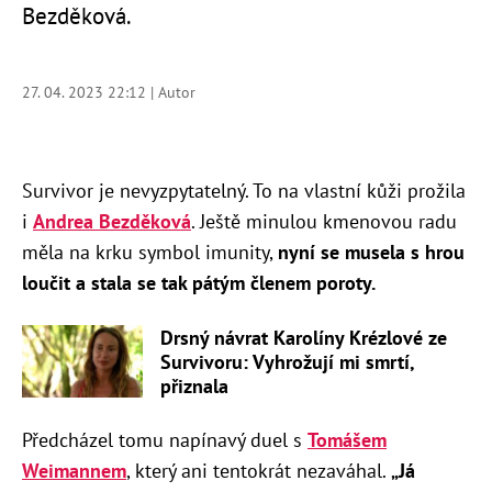
Bezděková.
27. 04. 2023 22:12 | Autor
Survivor je nevyzpytatelný. To na vlastní kůži prožila
i
Andrea Bezděková
. Ještě minulou kmenovou radu
měla na krku symbol imunity,
nyní se musela s hrou
loučit a stala se tak pátým členem poroty.
Drsný návrat Karolíny Krézlové ze
Survivoru: Vyhrožují mi smrtí,
přiznala
Předcházel tomu napínavý duel s
Tomášem
Weimannem
, který ani tentokrát nezaváhal.
„Já