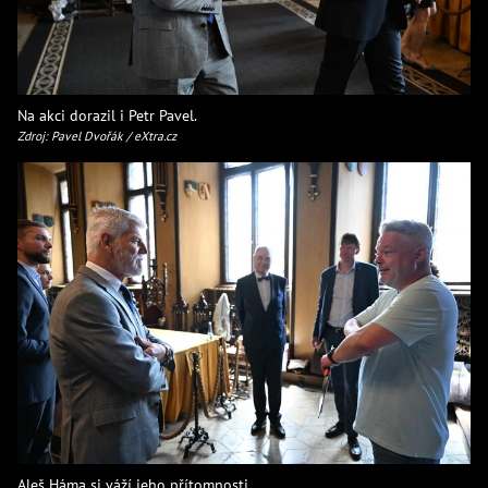
Na akci dorazil i Petr Pavel.
Zdroj: Pavel Dvořák / eXtra.cz
Aleš Háma si váží jeho přítomnosti.