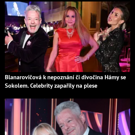
Blanarovičová k nepoznání či divočina Hámy se
Sokolem. Celebrity zapařily na plese