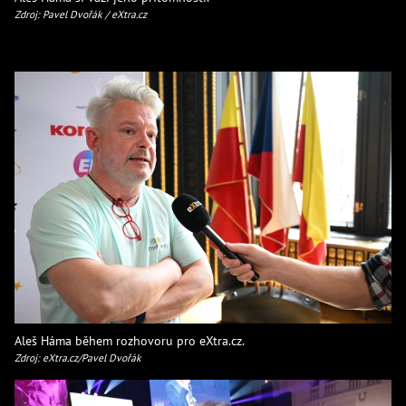
Zdroj: Pavel Dvořák / eXtra.cz
Aleš Háma během rozhovoru pro eXtra.cz.
Zdroj: eXtra.cz/Pavel Dvořák