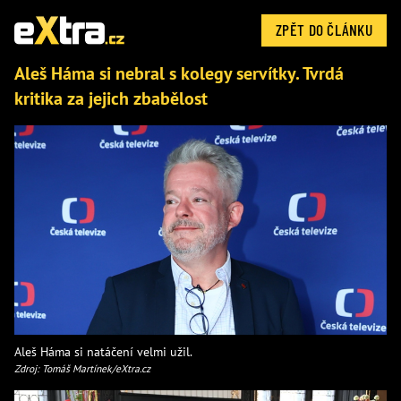
ZPĚT DO ČLÁNKU
Aleš Háma si nebral s kolegy servítky. Tvrdá
kritika za jejich zbabělost
Aleš Háma si natáčení velmi užil.
Zdroj: Tomáš Martínek/eXtra.cz