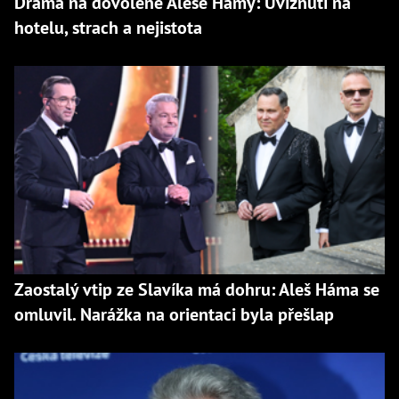
Drama na dovolené Aleše Hámy: Uvíznutí na
hotelu, strach a nejistota
Zaostalý vtip ze Slavíka má dohru: Aleš Háma se
omluvil. Narážka na orientaci byla přešlap