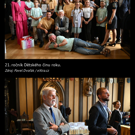
21. ročník Dětského činu roku.
Zdroj: Pavel Dvořák / eXtra.cz