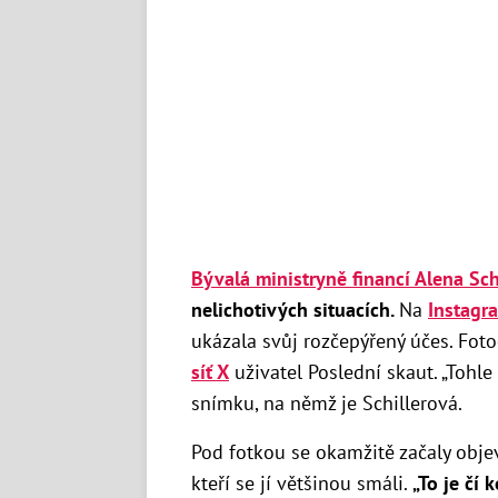
Bývalá ministryně financí Alena Sch
nelichotivých situacích.
Na
Instagr
ukázala svůj rozčepýřený účes. Foto
síť X
uživatel Poslední skaut. „Tohle
snímku, na němž je Schillerová.
Pod fotkou se okamžitě začaly objev
kteří se jí většinou smáli.
„To je čí 