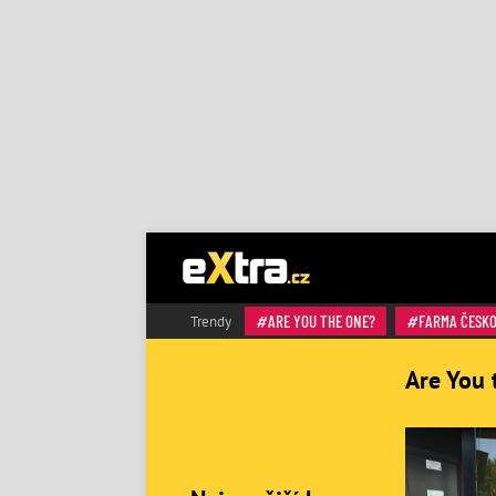
ARE YOU THE ONE?
FARMA ČESK
Trendy
Are You 