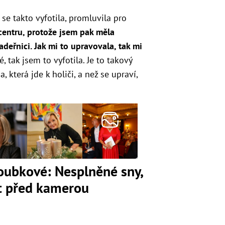
se takto vyfotila, promluvila pro
 centru, protože jsem pak měla
deřnici. Jak mi to upravovala, tak mi
é, tak jsem to vyfotila. Je to takový
, která jde k holiči, a než se upraví,
loubkové: Nesplněné sny,
ot před kamerou