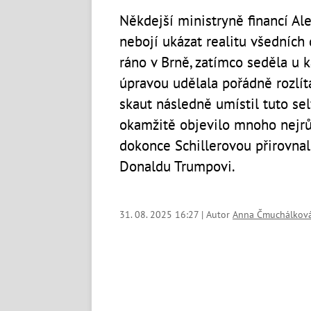
Někdejší ministryně financí Al
nebojí ukázat realitu všedních 
ráno v Brně, zatímco seděla u ka
úpravou udělala pořádně rozlíta
skaut následně umístil tuto self
okamžitě objevilo mnoho nejrů
dokonce Schillerovou přirovna
Donaldu Trumpovi.
31. 08. 2025 16:27 | Autor
Anna Čmuchálkov