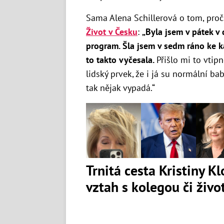
Sama Alena Schillerová o tom, proč 
Život v Česku
:
„Byla jsem v pátek v
program. Šla jsem v sedm ráno ke ka
to takto vyčesala.
Přišlo mi to vtipn
lidský prvek, že i já su normální baba
tak nějak vypadá.“
Trnitá cesta Kristiny K
vztah s kolegou či živ