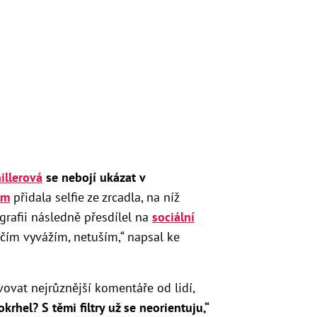
illerová
se nebojí ukázat v
am
přidala selfie ze zrcadla, na níž
grafii následně přesdílel na
sociální
 čím vyvážím, netuším,“ napsal ke
ovat nejrůznější komentáře od lidí,
kokrhel? S těmi filtry už se neorientuju,“