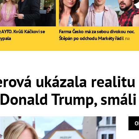
 AYTO. Kvůli Káčkovi se
Farma Česko má za sebou divokou noc.
sypala
Štěpán po odchodu Markéty řádil na
stole, Zdeněk poprvé pil
rová ukázala realitu 
Donald Trump, smáli s
O