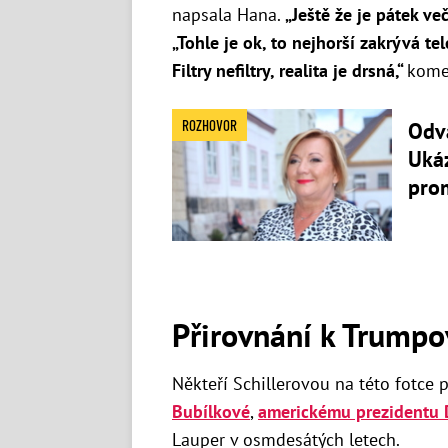
napsala Hana.
„Ještě že je pátek več
„Tohle je ok, to nejhorší zakrývá tel
Filtry nefiltry, realita je drsná,“
kome
ROZHOVOR
Odvá
Ukáz
pro
Přirovnání k Trumpo
Někteří Schillerovou na této fotce p
Bubílkové
,
americkému prezidentu 
Lauper v osmdesátých letech.