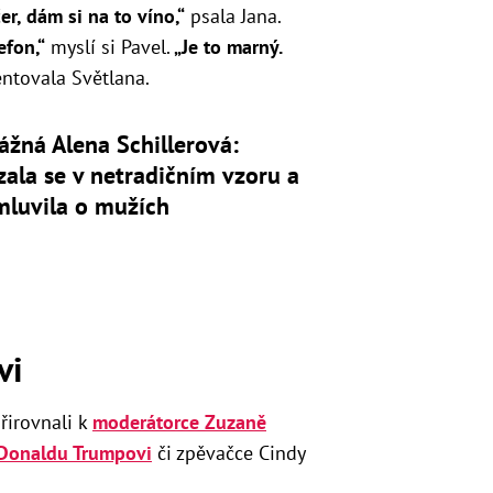
er, dám si na to víno,“
psala Jana.
efon,“
myslí si Pavel.
„Je to marný.
ntovala Světlana.
žná Alena Schillerová:
ala se v netradičním vzoru a
mluvila o mužích
vi
řirovnali k
moderátorce Zuzaně
Donaldu Trumpovi
či zpěvačce Cindy