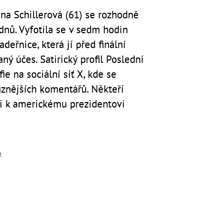
ena Schillerová (61) se rozhodně
dnů. Vyfotila se v sedm hodin
deřnice, která jí před finální
ný účes. Satirický profil Poslední
ie na sociální síť X, kde se
znějších komentářů. Někteří
li k americkému prezidentovi
á