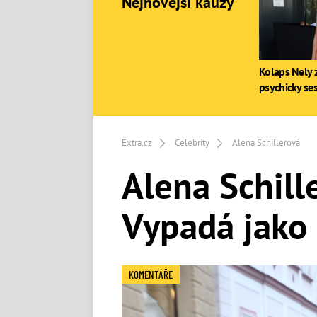
Nejnovější kauzy
Kolaps Nely z
psychicky se
Extra.cz
Celebrity
Alena Schillerová
Alena Schille
Vypadá jako 
KOMENTÁŘE