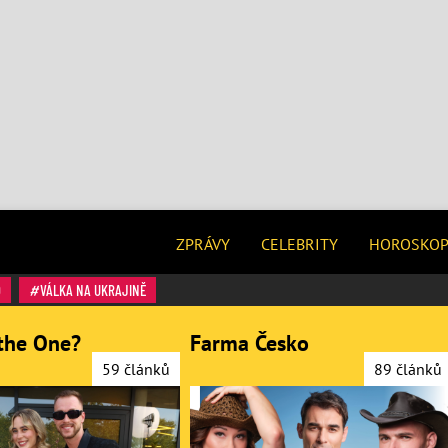
ZPRÁVY
CELEBRITY
HOROSKO
O
VÁLKA NA UKRAJINĚ
the One?
Farma Česko
59 článků
89 článků