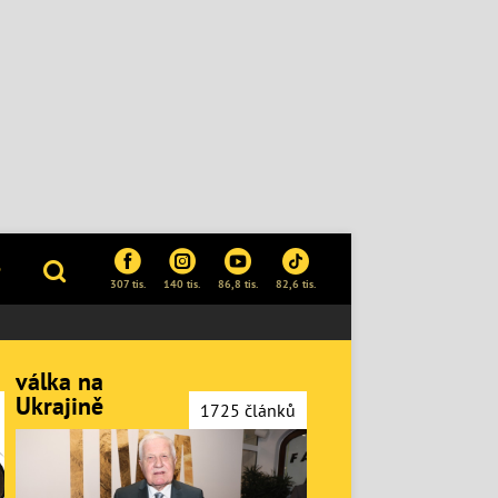
P
307 tis.
140 tis.
86,8 tis.
82,6 tis.
válka na
Ukrajině
1725 článků