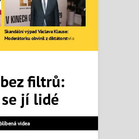
Skandální výpad Václava Klause:
Moderátorku obvinil z diktátorství a
zastal se Ruska
bez filtrů:
e jí lidé
blíbená videa