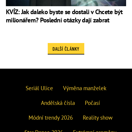
KVÍZ: Jak daleko byste se dostali v Chcete být
milionářem? Poslední otázky dají zabrat
DALŠÍ ČLÁNKY
Seriál Ulice
Výměna manželek
Andělská čísla
Počasí
Módní trendy 2026
Reality show