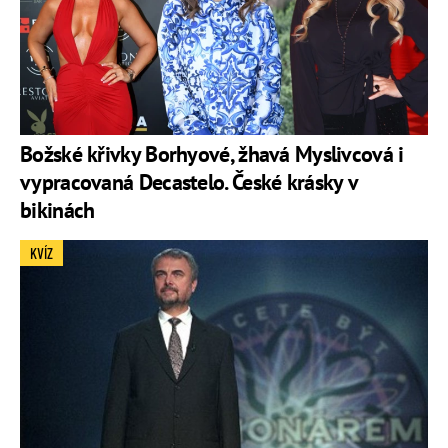
Božské křivky Borhyové, žhavá Myslivcová i
vypracovaná Decastelo. České krásky v
bikinách
KVÍZ