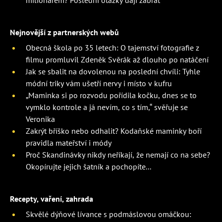
milionářem? Poslední otázky dají zabrat
Nejnovější z partnerských webů
Obecná škola po 35 letech: O tajemství fotografie z
filmu promluvil Zdeněk Svěrák až dlouho po natáčení
Jak se sbalit na dovolenou na poslední chvíli: Tyhle
módní triky vám ušetří nervy i místo v kufru
„Maminka si po rozvodu pořídila kočku, dnes se to
vymklo kontrole a já nevím, co s tím,“ svěřuje se
Veronika
Zakrýt bříško nebo odhalit? Kodaňské maminky boří
pravidla mateřství i módy
Proč Skandinávky nikdy neříkají, že nemají co na sebe?
Okopírujte jejich šatník a pochopíte...
Recepty, vaření, zahrada
Skvělé dýňové lívance s podmáslovou omáčkou: