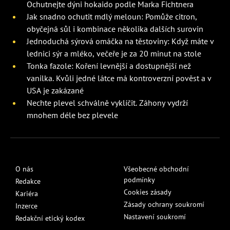
Ochutnejte dýni hokaido podle Marka Fichtnera
Jak snadno ochutit mdlý meloun: Pomůže citron,
obyčejná sůl i kombinace několika dalších surovin
Jednoduchá sýrová omáčka na těstoviny: Když máte v
lednici sýr a mléko, večeře je za 20 minut na stole
Tonka fazole: Koření levnější a dostupnější než
vanilka. Kvůli jedné látce má kontroverzní pověst a v
USA je zakázané
Nechte plevel schválně vyklíčit. Záhony vydrží
mnohem déle bez plevele
O nás
Všeobecné obchodní
podmínky
Redakce
Cookies zásady
Kariéra
Zásady ochrany soukromí
Inzerce
Nastavení soukromí
Redakční etický kodex