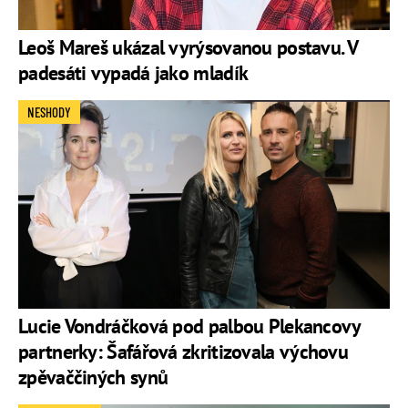
Leoš Mareš ukázal vyrýsovanou postavu. V
padesáti vypadá jako mladík
NESHODY
Lucie Vondráčková pod palbou Plekancovy
partnerky: Šafářová zkritizovala výchovu
zpěvaččiných synů