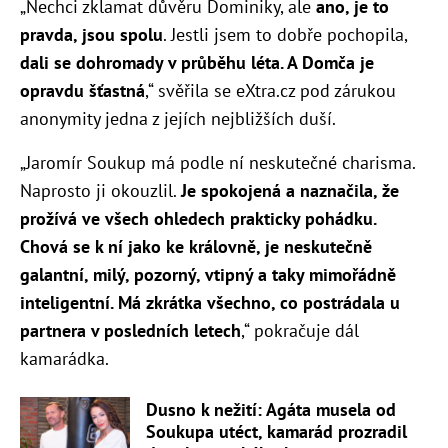
„Nechci zklamat důvěru Dominiky, ale
ano, je to
pravda, jsou spolu
. Jestli jsem to dobře pochopila,
dali se dohromady v průběhu léta. A Domča je
opravdu šťastná
,“ svěřila se eXtra.cz pod zárukou
anonymity jedna z jejích nejbližších duší.
„Jaromír Soukup má podle ní neskutečné charisma.
Naprosto ji okouzlil.
Je spokojená a naznačila, že
prožívá ve všech ohledech prakticky pohádku.
Chová se k ní jako ke královně, je neskutečně
galantní, milý, pozorný, vtipný a taky mimořádně
inteligentní. Má zkrátka všechno, co postrádala u
partnera v posledních letech
,“ pokračuje dál
kamarádka.
Dusno k nežití: Agáta musela od
Soukupa utéct, kamarád prozradil