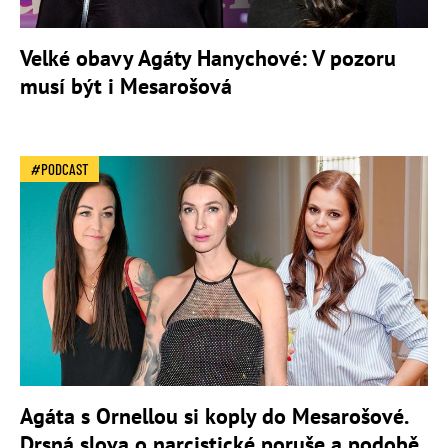
Velké obavy Agáty Hanychové: V pozoru
musí být i Mesarošová
PODCAST
Agáta s Ornellou si koply do Mesarošové.
Drsná slova o narcistické poruše a podobě