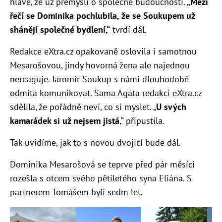
hlavě, že už přemýšlí o společné budoucnosti.
„Mezi
řečí se Dominika pochlubila, že se Soukupem už
shánějí společné bydlení,“
tvrdí dál.
Redakce eXtra.cz opakovaně oslovila i samotnou
Mesarošovou, jindy hovorná žena ale najednou
nereaguje. Jaromír Soukup s námi dlouhodobě
odmítá komunikovat. Sama Agáta redakci eXtra.cz
sdělila, že pořádně neví, co si myslet. „
U svých
kamarádek si už nejsem jistá
,“ připustila.
Tak uvidíme, jak to s novou dvojicí bude dál.
Dominika Mesarošová se teprve před pár měsíci
rozešla s otcem svého pětiletého syna Eliána. S
partnerem Tomášem byli sedm let.