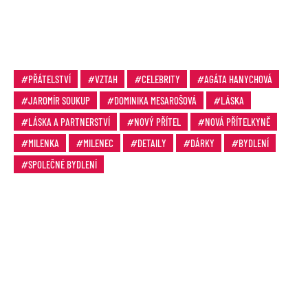
PŘÁTELSTVÍ
VZTAH
CELEBRITY
AGÁTA HANYCHOVÁ
JAROMÍR SOUKUP
DOMINIKA MESAROŠOVÁ
LÁSKA
LÁSKA A PARTNERSTVÍ
NOVÝ PŘÍTEL
NOVÁ PŘÍTELKYNĚ
MILENKA
MILENEC
DETAILY
DÁRKY
BYDLENÍ
SPOLEČNÉ BYDLENÍ