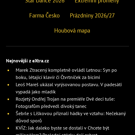
Star Dance 2026
Extrémní proměny
Farma Česko
Prázdniny 2026/27
Houbová mapa
Nejnovější z eXtra.cz
Marek Ztracený kompletně ovládl Letnou: Syn po
boku, létající klavír či Čtvrtníček za bicími
Leoš Mareš ukázal vyrýsovanou postavu. V padesáti
vypadá jako mladík
Rozjetý Ondřej Trojan na premiéře Dvě deci tuše:
Fotografům předvedl divoký tanec
Šebrle s Liškovou přiznali hádky ve vztahu: Nečekaný
důvod sporů
KVÍZ: Jak daleko byste se dostali v Chcete být