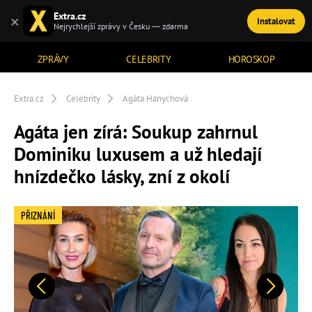
Extra.cz
×
Instalovat
TÉMATA
Nejrychlejší zprávy v Česku — zdarma
ZPRÁVY
CELEBRITY
HOROSKOP
Extra.cz
Celebrity
Agáta Hanychová
Agáta jen zírá: Soukup zahrnul
Dominiku luxusem a už hledají
hnízdečko lásky, zní z okolí
PŘIZNÁNÍ
Předchozí
Další