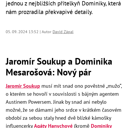
jednou z nejbližších přítelkyň Dominiky, která
nám prozradila překvapivé detaily.
05. 09. 2024 13:52 | Autor
David Zápal
Jaromír Soukup a Dominika
Mesarošová: Nový pár
Jaromír Soukup
musí mít snad ono pověstné „mužo“,
o kterém se hovoří v souvislosti s bájným agentem
Austinem Powersem. Jinak by snad ani nebylo
možné, že se dámami jeho srdce v krátkém časovém
období za sebou staly hned dvě blízké kámošky
influencerky
Agáty Hanychové
(kromě
Dominiky