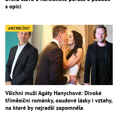
s opicí
INTIMNÍ ŽIVOT
Všichni muži Agáty Hanychové: Divoké
tříměsíční románky, osudové lásky i vztahy,
na které by nejradši zapomněla