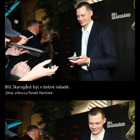
Bill Skarsgård byl v dobré náladě.
Zdroj: eXtra.cz/Tomáš Martínek