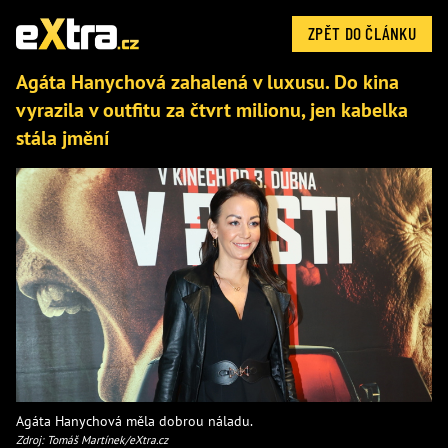
ZPĚT DO ČLÁNKU
Agáta Hanychová zahalená v luxusu. Do kina
vyrazila v outfitu za čtvrt milionu, jen kabelka
stála jmění
Agáta Hanychová měla dobrou náladu.
Zdroj: Tomáš Martínek/eXtra.cz