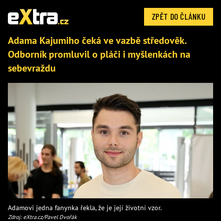
ZPĚT DO ČLÁNKU
Adama Kajumiho čeká ve vazbě středověk.
Odborník promluvil o pláči i myšlenkách na
sebevraždu
Adamovi jedna fanynka řekla, že je její životní vzor.
Zdroj: eXtra.cz/Pavel Dvořák