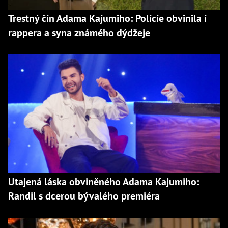
Trestný čin Adama Kajumiho: Policie obvinila i
rappera a syna známého dýdžeje
Utajená láska obviněného Adama Kajumiho:
Randil s dcerou bývalého premiéra