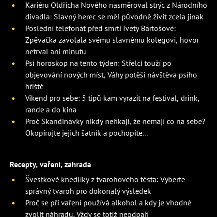
Kariéru Oldřicha Nového nasměroval strýc z Národního
divadla: Slavný herec se měl původně živit zcela jinak
Poslední telefonát před smrtí Ivety Bartošové:
Zpěvačka zavolala svému slavnému kolegovi, hovor
netrval ani minutu
Psí horoskop na tento týden: Střelci touží po
objevování nových míst, Váhy potěší návštěva psího
hřiště
Víkend pro sebe: 5 tipů kam vyrazit na festival, drink,
rande a do kina
Proč Skandinávky nikdy neříkají, že nemají co na sebe?
Okopírujte jejich šatník a pochopíte...
Recepty, vaření, zahrada
Švestkové knedlíky z tvarohového těsta: Vyberte
správný tvaroh pro dokonalý výsledek
Proč se při vaření používá alkohol a kdy je vhodné
zvolit náhradu. Vždy se totiž neodpaří