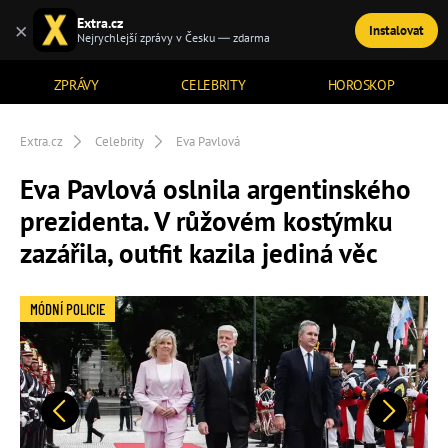
Extra.cz
×
Instalovat
TÉMATA
Nejrychlejší zprávy v Česku — zdarma
ZPRÁVY
CELEBRITY
HOROSKOP
Extra.cz
Celebrity
Eva Pavlová
Eva Pavlová oslnila argentinského
prezidenta. V růžovém kostýmku
zazářila, outfit kazila jediná věc
MÓDNÍ POLICIE
Předchozí
Další