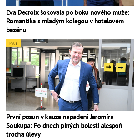
Eva Decroix šokovala po boku nového muže:
Romantika s mladým kolegou v hotelovém
bazénu
PÉČE
První posun v kauze napadení Jaromíra
Soukupa: Po dnech plných bolesti alespoň
trocha úlevy