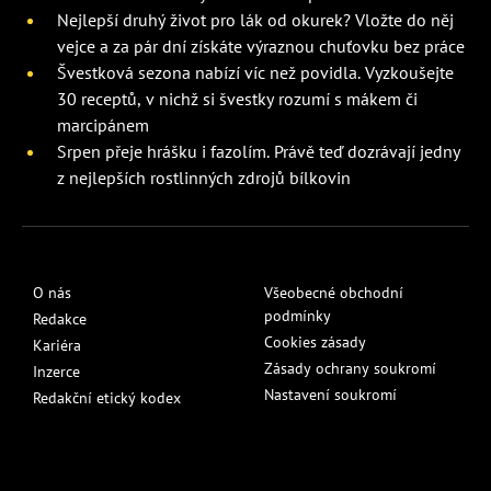
Nejlepší druhý život pro lák od okurek? Vložte do něj
vejce a za pár dní získáte výraznou chuťovku bez práce
Švestková sezona nabízí víc než povidla. Vyzkoušejte
30 receptů, v nichž si švestky rozumí s mákem či
marcipánem
Srpen přeje hrášku i fazolím. Právě teď dozrávají jedny
z nejlepších rostlinných zdrojů bílkovin
O nás
Všeobecné obchodní
podmínky
Redakce
Cookies zásady
Kariéra
Zásady ochrany soukromí
Inzerce
Nastavení soukromí
Redakční etický kodex