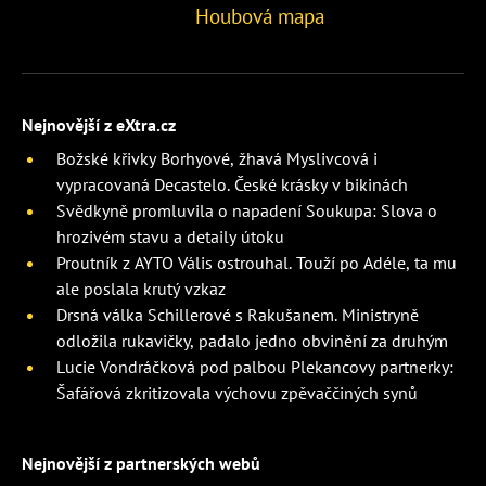
Houbová mapa
Nejnovější z eXtra.cz
Božské křivky Borhyové, žhavá Myslivcová i
vypracovaná Decastelo. České krásky v bikinách
Svědkyně promluvila o napadení Soukupa: Slova o
hrozivém stavu a detaily útoku
Proutník z AYTO Vális ostrouhal. Touží po Adéle, ta mu
ale poslala krutý vzkaz
Drsná válka Schillerové s Rakušanem. Ministryně
odložila rukavičky, padalo jedno obvinění za druhým
Lucie Vondráčková pod palbou Plekancovy partnerky:
Šafářová zkritizovala výchovu zpěvaččiných synů
Nejnovější z partnerských webů