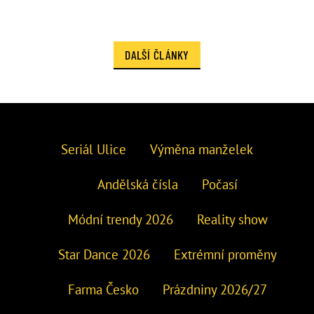
DALŠÍ ČLÁNKY
Seriál Ulice
Výměna manželek
Andělská čísla
Počasí
Módní trendy 2026
Reality show
Star Dance 2026
Extrémní proměny
Farma Česko
Prázdniny 2026/27