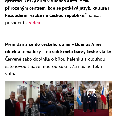
generací.
Český dům v Buenos Aires je tak
přirozeným centrem, kde se potkává jazyk, kultura i
každodenní vazba na Českou republiku,“
napsal
prezident k
videu
.
První dáma se do českého domu v Buenos Aires
oblékla tematicky – na sobě měla barvy české vlajky.
Červené sako doplnila o bílou halenku a dlouhou
saténovou tmavě modrou sukni. Za nás perfektní
volba.