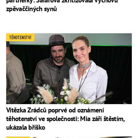
partnerky: Šafářová zkritizovala výchovu
zpěvaččiných synů
TĚHOTENSTVÍ
Vítězka Zrádců poprvé od oznámení
těhotenství ve společnosti: Mia září štěstím,
ukázala bříško