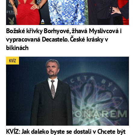
Božské křivky Borhyové, žhavá Myslivcová i
vypracovaná Decastelo. České krásky v
bikinách
KVÍZ
KVÍZ: Jak daleko byste se dostali v Chcete být