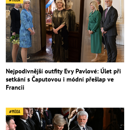
Nejpodivnější outfity Evy Pavlové: Úlet při
setkání s Čaputovou i módní přešlap ve
Francii
MÓDA