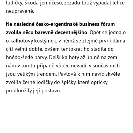
lodičky. Škoda jen účesu, zezadu totiž vypadal lehce
neupraveně.
Na následné česko-argentinské business fórum
zvolila něco barevně decentnějšího.
Opět se jednalo
o kalhotový kostýmek, v němž se zřejmě první dáma
cítí velmi dobře, ovšem tentokrát ho sladila do
hnědo-šedé barvy. Delší kalhoty až úplně na zem
nám v tomto případě vůbec nevadí, v současnosti
jsou velikým trendem. Pavlová k nim navíc skvěle
zvolila černé lodičky do špičky, které opticky
prodloužily její postavu.