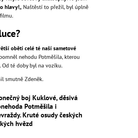
do hlavy!„
Naštěstí to přežil, byl úplně
filmu.
luce?
větší obětí celé té naší sametové
řipomněl nehodu Potměšila, kterou
. Od té doby byl na vozíku.
il smutně Zdeněk.
onečný boj Kuklové, děsivá
onehoda Potměšila i
vraždy. Kruté osudy českých
ských hvězd