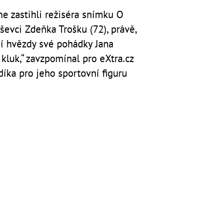
e zastihli režiséra snímku O
ševci Zdeňka Trošku (72), právě,
ní hvězdy své pohádky Jana
 kluk,“ zavzpomínal pro eXtra.cz
díka pro jeho sportovní figuru