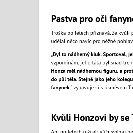
Pastva pro oči fany
Troška po letech přiznává, že kvůli
udělal něco navíc pro něžné pohlav
„
Byl to nádherný kluk. Sportoval, je
vzpomínám, jeho táta byl snad tre
Honza měl nádhernou figuru, a proto
do půl těla. Stejně jako jeho koleg
fanynek
,“ vybavuje si s úsměvem Tr
Kvůli Honzovi by se 
Ani po letech
režisér
vůči svému her