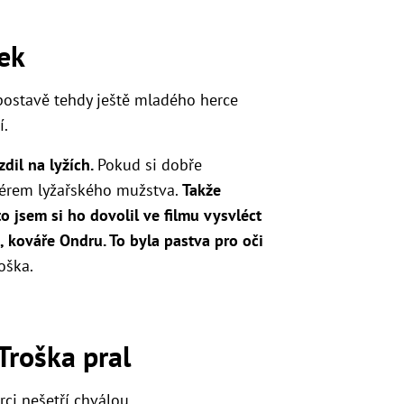
nek
 postavě tehdy ještě mladého herce
í.
zdil na lyžích.
Pokud si dobře
nérem lyžařského mužstva.
Takže
 jsem si ho dovolil ve filmu vysvléct
u, kováře Ondru. To byla pastva pro oči
oška.
Troška pral
ci nešetří chválou.