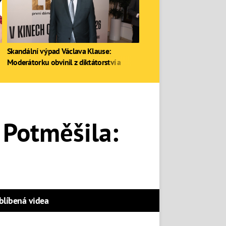
Skandální výpad Václava Klause:
Moderátorku obvinil z diktátorství a
zastal se Ruska
 Potměšila:
blíbená videa