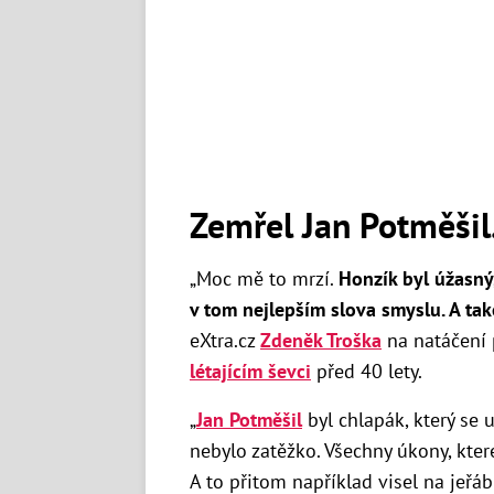
Zemřel Jan Potměšil
„Moc mě to mrzí.
Honzík byl úžasný,
v tom nejlepším slova smyslu. A ta
eXtra.cz
Zdeněk Troška
na natáčení
létajícím ševci
před 40 lety.
„
Jan Potměšil
byl chlapák, který se 
nebylo zatěžko. Všechny úkony, které
A to přitom například visel na jeřá