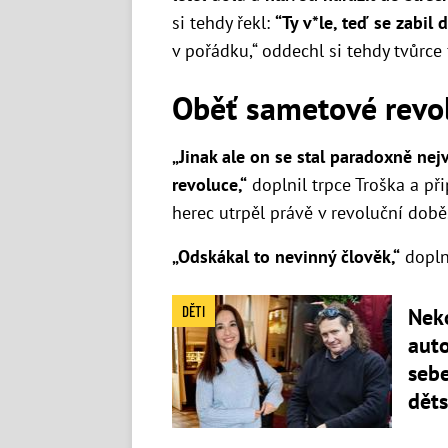
si tehdy řekl:
“Ty v*le, teď se zabil 
v pořádku,
“ oddechl si tehdy tvůrce 
Oběť sametové revo
„
Jinak ale on se stal paradoxně nej
revoluce,“
doplnil trpce Troška a p
herec utrpěl právě v revoluční době
„Odskákal to nevinný člověk,“
dopln
DĚTI
Nek
aut
sebe
dět