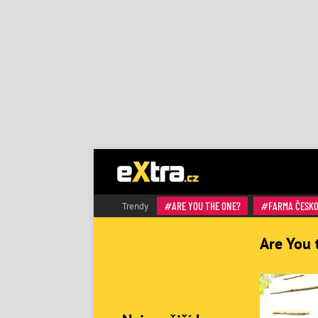
ARE YOU THE ONE?
FARMA ČESK
Trendy
Are You 