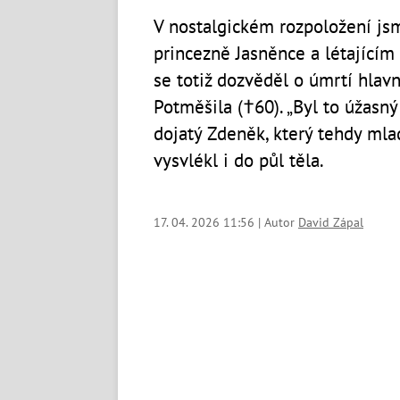
V nostalgickém rozpoložení jsm
princezně Jasněnce a létajícím 
se totiž dozvěděl o úmrtí hlav
Potměšila (†60). „Byl to úžasný
dojatý Zdeněk, který tehdy mla
vysvlékl i do půl těla.
17. 04. 2026 11:56 | Autor
David Zápal