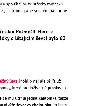
y a spouštěl se ze střechy zámečku.
cky je, troufli jsme si s ním na hodně
el Jan Potměšil: Herci z
dky o létajícím ševci bylo 60
vážný úraz
. Mohl o něj ale přijít už
ádky, která ho doživotně proslavila.
 že se mu
utrhla jedna karabinka
, takže
chy vikýře ševcovy chaloupky
. To jsem