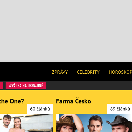
ZPRÁVY
CELEBRITY
HOROSKO
O
VÁLKA NA UKRAJINĚ
the One?
Farma Česko
60 článků
89 článků