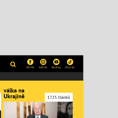
P
307 tis.
140 tis.
86,8 tis.
82,6 tis.
válka na
Ukrajině
1725 článků