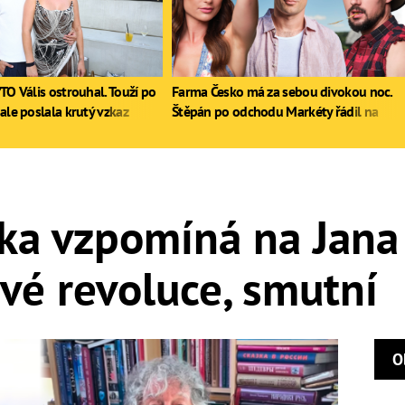
TO Vális ostrouhal. Touží po
Farma Česko má za sebou divokou noc.
ale poslala krutý vzkaz
Štěpán po odchodu Markéty řádil na
stole, Zdeněk poprvé pil
ka vzpomíná na Jana
vé revoluce, smutní
O