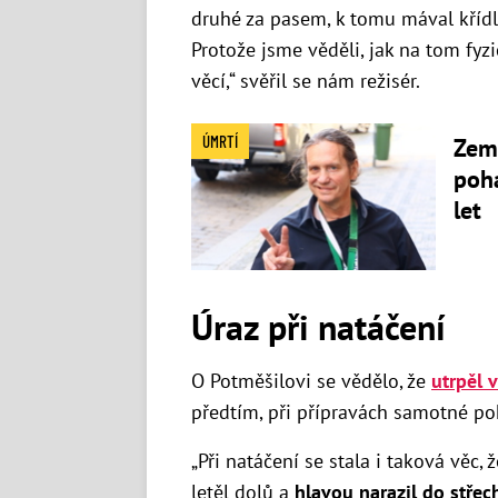
druhé za pasem, k tomu mával křídl
Protože jsme věděli, jak na tom fyzi
věcí,“ svěřil se nám režisér.
ÚMRTÍ
Zemř
pohá
let
Úraz při natáčení
O Potměšilovi se vědělo, že
utrpěl 
předtím, při přípravách samotné poh
„Při natáčení se stala i taková věc,
letěl dolů a
hlavou narazil do stře