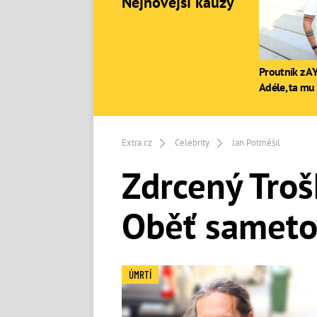
Nejnovější kauzy
Proutník z AY
Adéle, ta mu 
Extra.cz
Celebrity
Jan Potměšil
Zdrcený Troš
Oběť sameto
ÚMRTÍ