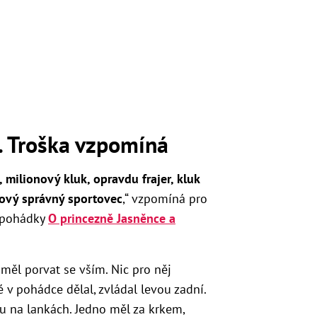
. Troška vzpomíná
 milionový kluk, opravdu frajer, kluk
kový správný sportovec
,“ vzpomíná pro
 pohádky
O princezně Jasněnce a
uměl porvat se vším. Nic pro něj
 v pohádce dělal, zvládal levou zadní.
bu na lankách. Jedno měl za krkem,