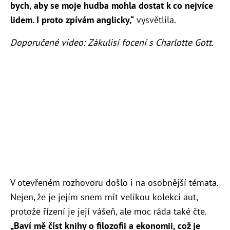
bych, aby se moje hudba mohla dostat k co nejvíce
lidem. I proto zpívám anglicky,“
vysvětlila.
Doporučené video: Zákulisí focení s Charlotte Gott.
V otevřeném rozhovoru došlo i na osobnější témata.
Nejen, že je jejím snem mít velikou kolekci aut,
protože řízení je její vášeň, ale moc ráda také čte.
„Baví mě číst knihy o filozofii a ekonomii, což je