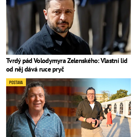
Tvrdý pád Volodymyra Zelenského: Vlastní lid
od něj dává ruce pryč
POSTAVA