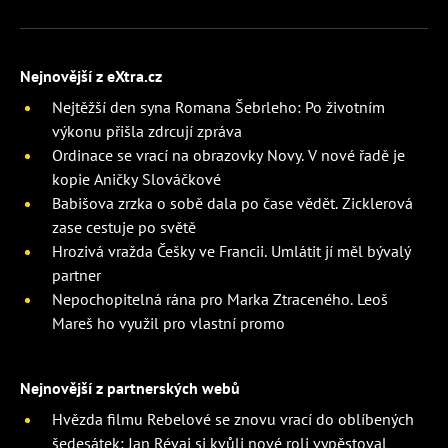
Nejnovější z eXtra.cz
Nejtěžší den syna Romana Šebrleho: Po životním
výkonu přišla zdrcují zpráva
Ordinace se vrací na obrazovky Novy. V nové řadě je
kopie Aničky Slováčkové
Babišova zrzka o sobě dala po čase vědět. Zicklerová
zase cestuje po světě
Hrozivá vražda Češky ve Francii. Umlátit jí měl bývalý
partner
Nepochopitelná rána pro Marka Ztraceného. Leoš
Mareš ho využil pro vlastní promo
Nejnovější z partnerských webů
Hvězda filmu Rebelové se znovu vrací do oblíbených
šedesátek: Jan Révai si kvůli nové roli vypěstoval