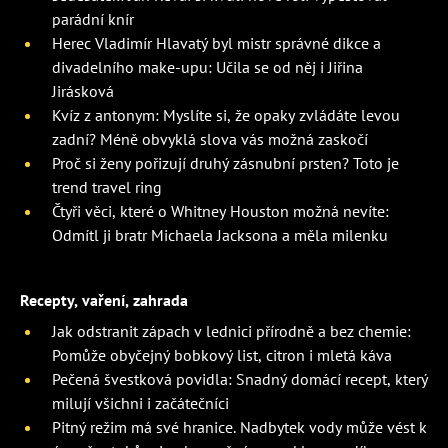
parádní knír
Herec Vladimír Hlavatý byl mistr správné dikce a
divadelního make-upu: Učila se od něj i Jiřina
Jirásková
Kvíz z antonym: Myslíte si, že opaky zvládáte levou
zadní? Méně obvyklá slova vás možná zaskočí
Proč si ženy pořizují druhý zásnubní prsten? Toto je
trend travel ring
Čtyři věci, které o Whitney Houston možná nevíte:
Odmítl ji bratr Michaela Jacksona a měla milenku
Recepty, vaření, zahrada
Jak odstranit zápach v lednici přírodně a bez chemie:
Pomůže obyčejný bobkový list, citron i mletá káva
Pečená švestková povidla: Snadný domácí recept, který
milují všichni i začátečníci
Pitný režim má své hranice. Nadbytek vody může vést k