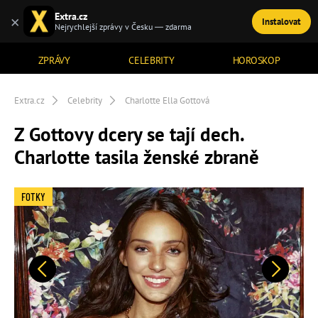
Extra.cz
×
Instalovat
TÉMATA
Nejrychlejší zprávy v Česku — zdarma
ZPRÁVY
CELEBRITY
HOROSKOP
Extra.cz
Celebrity
Charlotte Ella Gottová
Z Gottovy dcery se tají dech.
Charlotte tasila ženské zbraně
FOTKY
Předchozí
Další