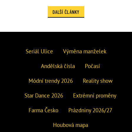
DALŠÍ ČLÁNKY
Seriál Ulice
Výměna manželek
Andělská čísla
Počasí
Módní trendy 2026
Reality show
Star Dance 2026
Extrémní proměny
Farma Česko
Prázdniny 2026/27
Houbová mapa