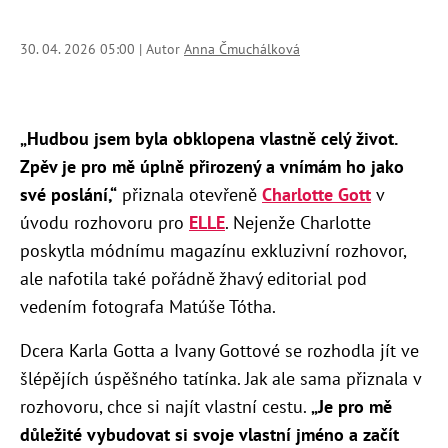
30. 04. 2026 05:00 | Autor
Anna Čmuchálková
„Hudbou jsem byla obklopena vlastně celý život.
Zpěv je pro mě úplně přirozený a vnímám ho jako
své poslání,“
přiznala otevřeně
Charlotte Gott
v
úvodu rozhovoru pro
ELLE
. Nejenže Charlotte
poskytla módnímu magazínu exkluzivní rozhovor,
ale nafotila také pořádně žhavý editorial pod
vedením fotografa Matúše Tótha.
Dcera Karla Gotta a Ivany Gottové se rozhodla jít ve
šlépějích úspěšného tatínka. Jak ale sama přiznala v
rozhovoru, chce si najít vlastní cestu.
„Je pro mě
důležité vybudovat si svoje vlastní jméno a začít