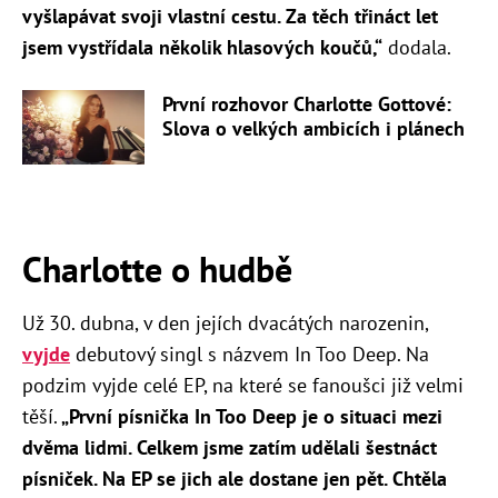
vyšlapávat svoji vlastní cestu. Za těch třináct let
jsem vystřídala několik hlasových koučů,“
dodala.
První rozhovor Charlotte Gottové:
Slova o velkých ambicích i plánech
Charlotte o hudbě
Už 30. dubna, v den jejích dvacátých narozenin,
vyjde
debutový singl s názvem In Too Deep. Na
podzim vyjde celé EP, na které se fanoušci již velmi
těší.
„První písnička In Too Deep je o situaci mezi
dvěma lidmi. Celkem jsme zatím udělali šestnáct
písniček. Na EP se jich ale dostane jen pět. Chtěla