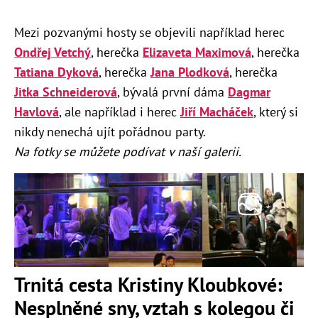
Mezi pozvanými hosty se objevili například herec
Ondřej Vetchý
, herečka
Elizaveta Maximová
, herečka
Tatiana Dyková
, herečka
Jana Plodková
, herečka
Jitka Schneiderová
, bývalá první dáma
Dagmar
Havlová
, ale například i herec
Jiří Macháček
, který si
nikdy nenechá ujít pořádnou party.
Na fotky se můžete podívat v naší galerii.
Trnitá cesta Kristiny Kloubkové:
Nesplněné sny, vztah s kolegou či