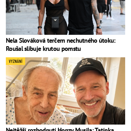
Nela Slováková terčem nechutného útoku:
Roušal slibuje krutou pomstu
VYZNÁNÍ
Nejtěžší rozhodnutí Honzy Musila: Tatínka