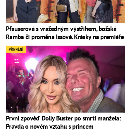
Pfauserová s vražedným výstřihem, božská
Ramba či proměna Issové. Krásky na premiéře
PŘIZNÁNÍ
První zpověď Dolly Buster po smrti manžela:
Pravda o novém vztahu s princem