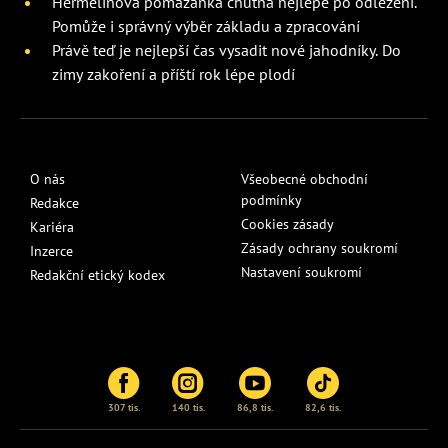
Hermelínová pomazánka chutná nejlépe po odležení.
Pomůže i správný výběr základu a zpracování
Právě teď je nejlepší čas vysadit nové jahodníky. Do
zimy zakoření a příští rok lépe plodí
O nás
Všeobecné obchodní
podmínky
Redakce
Cookies zásady
Kariéra
Zásady ochrany soukromí
Inzerce
Nastavení soukromí
Redakční etický kodex
307 tis.
140 tis.
86,8 tis.
82,6 tis.