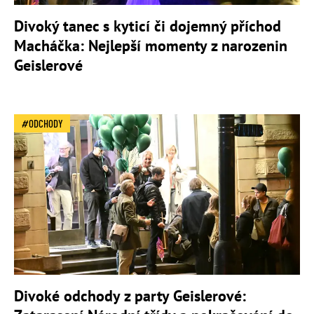
Divoký tanec s kyticí či dojemný příchod
Macháčka: Nejlepší momenty z narozenin
Geislerové
ODCHODY
Divoké odchody z party Geislerové: