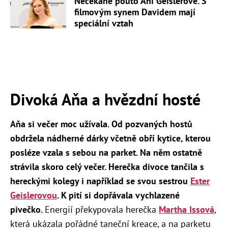
Nečekané pouto Ani Geislerové. S
filmovým synem Davidem mají
speciální vztah
Divoká Aňa a hvězdní hosté
Aňa si večer moc užívala. Od pozvaných hostů
obdržela nádherné dárky včetně obří kytice, kterou
posléze vzala s sebou na parket. Na něm ostatně
strávila skoro celý večer. Herečka divoce tančila s
hereckými kolegy i například se svou sestrou
Ester
Geislerovou
.
K pití si dopřávala vychlazené
pivečko.
Energií překypovala herečka
Martha Issová
,
která ukázala pořádné taneční kreace, a na parketu