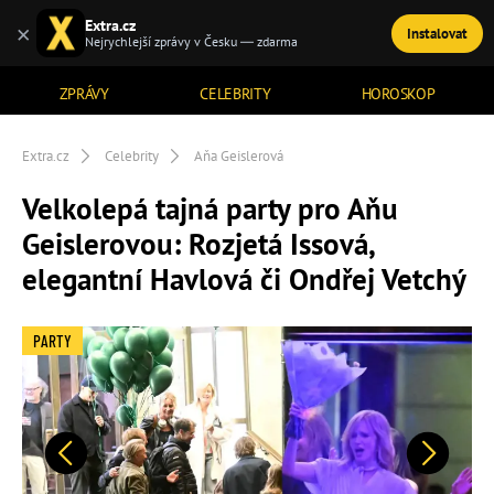
Extra.cz
×
Instalovat
TÉMATA
Nejrychlejší zprávy v Česku — zdarma
ZPRÁVY
CELEBRITY
HOROSKOP
Extra.cz
Celebrity
Aňa Geislerová
Velkolepá tajná party pro Aňu
Geislerovou: Rozjetá Issová,
elegantní Havlová či Ondřej Vetchý
PARTY
Předchozí
Další