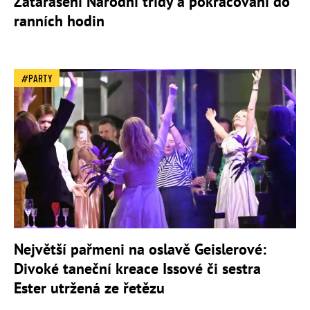
Zatarasení Národní třídy a pokračování do
ranních hodin
PARTY
Největší pařmeni na oslavě Geislerové:
Divoké taneční kreace Issové či sestra
Ester utržená ze řetězu