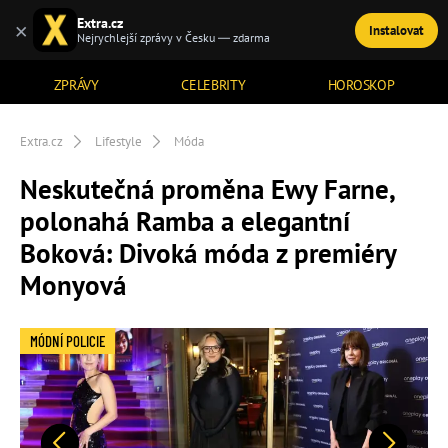
Extra.cz
×
Instalovat
TÉMATA
Nejrychlejší zprávy v Česku — zdarma
ZPRÁVY
CELEBRITY
HOROSKOP
Extra.cz
Lifestyle
Móda
Neskutečná proměna Ewy Farne,
polonahá Ramba a elegantní
Boková: Divoká móda z premiéry
Monyová
MÓDNÍ POLICIE