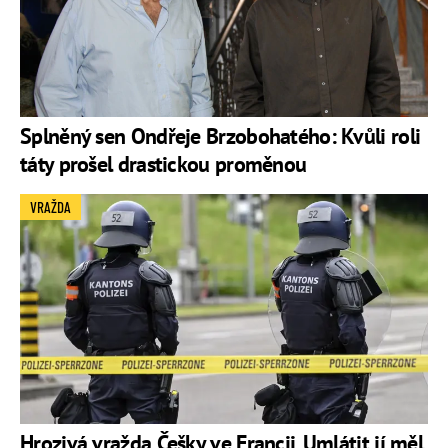
Splněný sen Ondřeje Brzobohatého: Kvůli roli
táty prošel drastickou proměnou
VRAŽDA
Hrozivá vražda Češky ve Francii. Umlátit jí měl