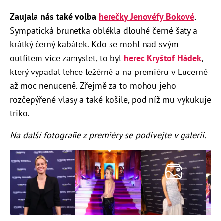
Zaujala nás také volba
herečky Jenovéfy Bokové
.
Sympatická brunetka oblékla dlouhé černé šaty a
krátký černý kabátek. Kdo se mohl nad svým
outfitem více zamyslet, to byl
herec Kryštof Hádek
,
který vypadal lehce ležérně a na premiéru v Lucerně
až moc nenuceně. Zřejmě za to mohou jeho
rozčepýřené vlasy a také košile, pod níž mu vykukuje
triko.
Na další fotografie z premiéry se podívejte v galerii.