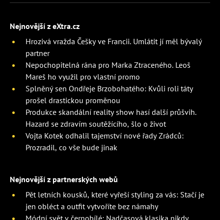
Nejnovější z eXtra.cz
Hrozivá vražda Češky ve Francii. Umlátit jí měl bývalý
partner
Nepochopitelná rána pro Marka Ztraceného. Leoš
Mareš ho využil pro vlastní promo
Splněný sen Ondřeje Brzobohatého: Kvůli roli táty
prošel drastickou proměnou
Produkce skandální reality show hasí další průšvih.
Hazard se zdravím soutěžícího, šlo o život
Vojta Kotek odhalil tajemství nové řady Zrádců:
Prozradil, co vše bude jinak
Nejnovější z partnerských webů
Pět letních kousků, které vyřeší styling za vás: Stačí je
jen obléct a outfit vytvoříte bez námahy
Módní svět v černobílé: Nadčasová klasika nikdy