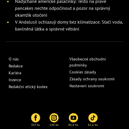
Nadýchané americké palačinky: Těsto na pravé
pancakes nechte odpočinout a pozor na správný
okamžik otočení
V Andalusii ochlazují domy bez klimatizace. Stačí voda,
bavlněná látka a správné větrání
O nás
Všeobecné obchodní
podmínky
Redakce
Cookies zásady
Kariéra
Zásady ochrany soukromí
Inzerce
Nastavení soukromí
Redakční etický kodex
307 tis.
140 tis.
86,8 tis.
82,6 tis.