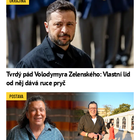
UKRAJINA
Tvrdý pád Volodymyra Zelenského: Vlastní lid
od něj dává ruce pryč
POSTAVA