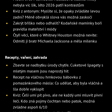
nebyla víc šik, léto 2026 patří kontrastům
Kvíz z antonym: Myslíte si, že opaky zvládáte levou
zadní? Méně obvyklá slova vás možná zaskočí
Zakrýt bříško nebo odhalit? Kodaňské maminky boří
pravidla mateřství i módy
Čtyři věci, které o Whitney Houston možná nevíte:
Odmítl ji bratr Michaela Jacksona a měla milenku
Recepty, vaření, zahrada
Zbavte se nadbytku úrody chytře. Cuketové špagety s
mletým masem jsou naprostý hit
Recept na vláčnou hrnkovou bábovku z
pomazánkového másla: Co udělat, aby byla vláčná a
šla dobře vyklopit
Kvíz: Češi umí pít pivo, ale ne každý umí mluvit pivní
řečí. Kdo zná pojmy čochtan nebo patok, možná
zvládne aspoň 6/10