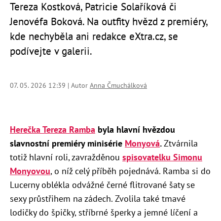
Tereza Kostková, Patricie Solaříková či
Jenovéfa Boková. Na outfity hvězd z premiéry,
kde nechyběla ani redakce eXtra.cz, se
podívejte v galerii.
07. 05. 2026 12:39 | Autor
Anna Čmuchálková
Herečka Tereza Ramba
byla hlavní hvězdou
slavnostní premiéry minisérie
Monyová
.
Ztvárnila
totiž hlavní roli, zavražděnou
spisovatelku Simonu
Monyovou
, o níž celý příběh pojednává. Ramba si do
Lucerny oblékla odvážné černé flitrované šaty se
sexy průstřihem na zádech. Zvolila také tmavé
lodičky do špičky, stříbrné šperky a jemné líčení a