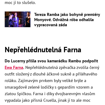
moc jí to slušelo.
Tereza Ramba jako bohyně premiéry
Monyové. Odvážná róba odhalila
vypracovaná záda
Nepřehlédnutelná Farna
Do Lucerny přišla svou kamarádku Rambu podpořit
Ewa Farna
.
Nepřehlédnutelná zpěvačka zvolila černý
outfit složený z dlouhé áčkové sukně a přiléhavého
roláku. Zajímavým prvkem byly veliké brýle a
smaragdově zelené lodičky s gepardím vzorem a
zlatou špičkou. Farna i díky dvojbarevným vlasům
vypadala jako přísná Cruella, jinak jí to ale moc