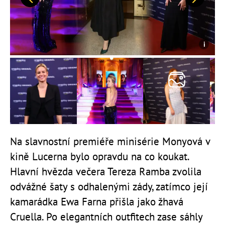
Předchozí
Další
Na slavnostní premiéře minisérie Monyová v
kině Lucerna bylo opravdu na co koukat.
Hlavní hvězda večera Tereza Ramba zvolila
odvážné šaty s odhalenými zády, zatímco její
kamarádka Ewa Farna přišla jako žhavá
Cruella. Po elegantních outfitech zase sáhly