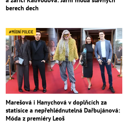
a zářící Kalivodová: Jarní móda slavných
berech dech
MÓDNÍ POLICIE
Marešová i Hanychová v doplňcích za
statisíce a nepřehlédnutelná Dařbujánová:
Móda z premiéry Leoš