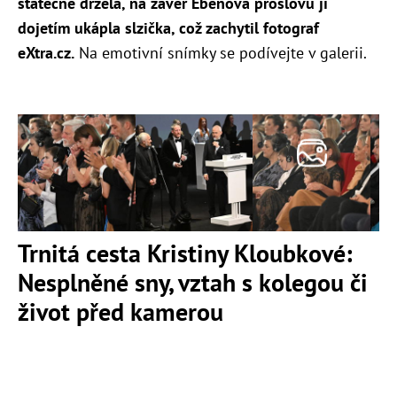
statečně držela, na závěr Ebenova proslovu jí
dojetím ukápla slzička, což zachytil fotograf
eXtra.cz.
Na emotivní snímky se podívejte v galerii.
Trnitá cesta Kristiny Kloubkové:
Nesplněné sny, vztah s kolegou či
život před kamerou