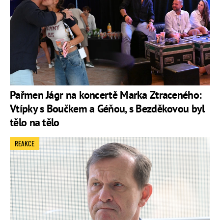
Pařmen Jágr na koncertě Marka Ztraceného:
Vtípky s Boučkem a Géňou, s Bezděkovou byl
tělo na tělo
REAKCE