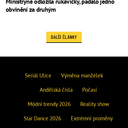
Ministryně odložila rukavičky, padalo jedno
obvinění za druhým
DALŠÍ ČLÁNKY
Seriál Ulice
Výměna manželek
Andělská čísla
Počasí
Módní trendy 2026
Reality show
Star Dance 2026
Extrémní proměny