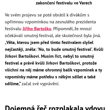
zakončení festivalu ve Varech
Ve svém projevu se poté obrátil k divákům s
upřímnou vzpomínkou na zesnulého prezidenta
festivalu
Jiřího Bartošku
. Připomněl, že mnozí
očekávali smutný festival, ale skutečnost byla jiná.
„
Věta, kterou jsem před tímto festivalem slyšel
nejčastěji, zněla: 'No, to bude smutný festival'. Kvůli
Jirkovi Bartoškovi. Musím říct, nebyl to smutný
festival a právě kvůli Jirkovi Bartoškovi, protože
všichni na něj máme ohromný balík vzpomínek a ty
vzpomínky máme potřebu s někým sdílet a také
sdílíme,“
začal své vyprávění.
Dojemná řeč rozplakala vdovu