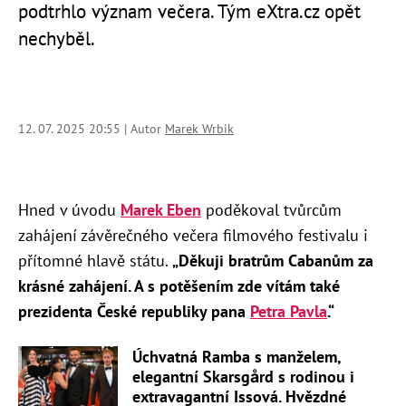
podtrhlo význam večera. Tým eXtra.cz opět
nechyběl.
12. 07. 2025 20:55 | Autor
Marek Wrbik
Hned v úvodu
Marek Eben
poděkoval tvůrcům
zahájení závěrečného večera filmového festivalu i
přítomné hlavě státu.
„Děkuji bratrům Cabanům za
krásné zahájení. A s potěšením zde vítám také
prezidenta České republiky pana
Petra Pavla
.“
Úchvatná Ramba s manželem,
elegantní Skarsgård s rodinou i
extravagantní Issová. Hvězdné