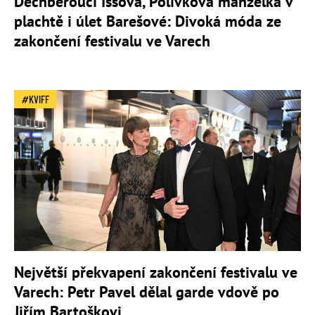
Dechberoucí Issová, Polívkova manželka v
plachtě i úlet Barešové: Divoká móda ze
zakončení festivalu ve Varech
KVIFF
Největší překvapení zakončení festivalu ve
Varech: Petr Pavel dělal garde vdově po
Jiřím Bartoškovi