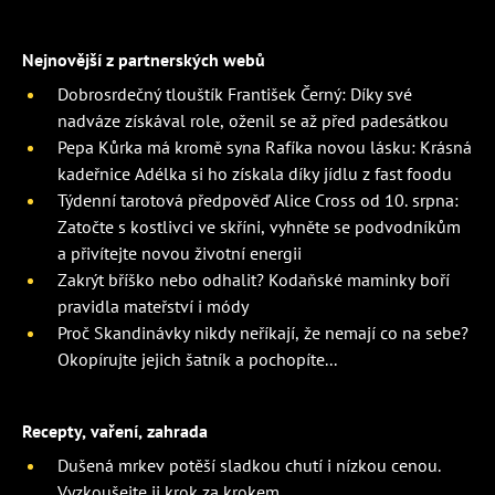
Nejnovější z partnerských webů
Dobrosrdečný tlouštík František Černý: Díky své
nadváze získával role, oženil se až před padesátkou
Pepa Kůrka má kromě syna Rafíka novou lásku: Krásná
kadeřnice Adélka si ho získala díky jídlu z fast foodu
Týdenní tarotová předpověď Alice Cross od 10. srpna:
Zatočte s kostlivci ve skříni, vyhněte se podvodníkům
a přivítejte novou životní energii
Zakrýt bříško nebo odhalit? Kodaňské maminky boří
pravidla mateřství i módy
Proč Skandinávky nikdy neříkají, že nemají co na sebe?
Okopírujte jejich šatník a pochopíte...
Recepty, vaření, zahrada
Dušená mrkev potěší sladkou chutí i nízkou cenou.
Vyzkoušejte ji krok za krokem