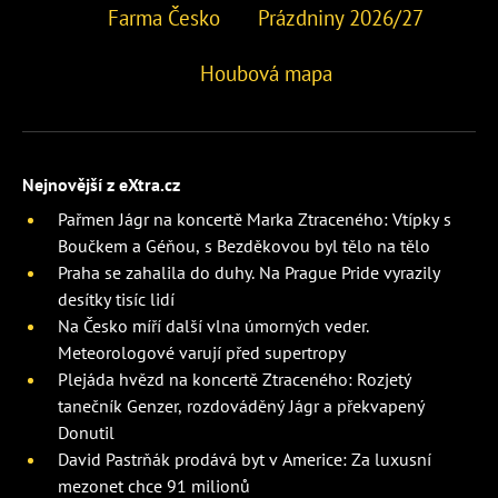
Farma Česko
Prázdniny 2026/27
Houbová mapa
Nejnovější z eXtra.cz
Pařmen Jágr na koncertě Marka Ztraceného: Vtípky s
Boučkem a Géňou, s Bezděkovou byl tělo na tělo
Praha se zahalila do duhy. Na Prague Pride vyrazily
desítky tisíc lidí
Na Česko míří další vlna úmorných veder.
Meteorologové varují před supertropy
Plejáda hvězd na koncertě Ztraceného: Rozjetý
tanečník Genzer, rozdováděný Jágr a překvapený
Donutil
David Pastrňák prodává byt v Americe: Za luxusní
mezonet chce 91 milionů