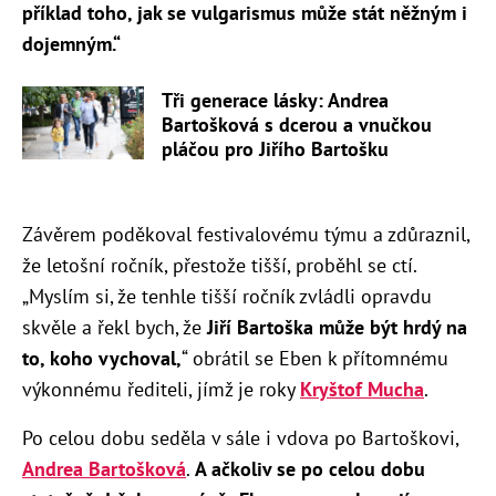
příklad toho, jak se vulgarismus může stát něžným i
dojemným.“
Tři generace lásky: Andrea
Bartošková s dcerou a vnučkou
pláčou pro Jiřího Bartošku
Závěrem poděkoval festivalovému týmu a zdůraznil,
že letošní ročník, přestože tišší, proběhl se ctí.
„Myslím si, že tenhle tišší ročník zvládli opravdu
skvěle a řekl bych, že
Jiří Bartoška může být hrdý na
to, koho vychoval,
“ obrátil se Eben k přítomnému
výkonnému řediteli, jímž je roky
Kryštof Mucha
.
Po celou dobu seděla v sále i vdova po Bartoškovi,
Andrea Bartošková
.
A ačkoliv se po celou dobu