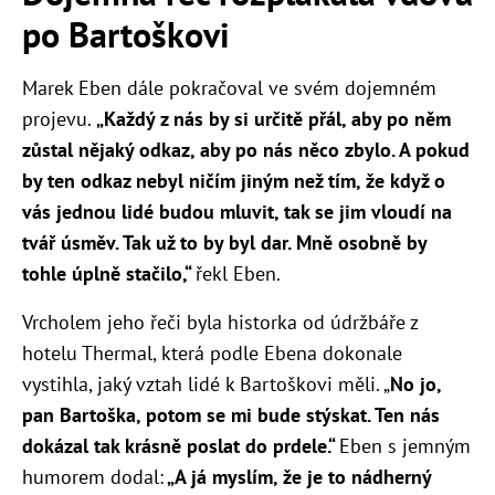
po Bartoškovi
Marek Eben dále pokračoval ve svém dojemném
projevu.
„Každý z nás by si určitě přál, aby po něm
zůstal nějaký odkaz, aby po nás něco zbylo. A pokud
by ten odkaz nebyl ničím jiným než tím, že když o
vás jednou lidé budou mluvit, tak se jim vloudí na
tvář úsměv. Tak už to by byl dar. Mně osobně by
tohle úplně stačilo,“
řekl Eben.
Vrcholem jeho řeči byla historka od údržbáře z
hotelu Thermal, která podle Ebena dokonale
vystihla, jaký vztah lidé k Bartoškovi měli. „
No jo,
pan Bartoška, potom se mi bude stýskat. Ten nás
dokázal tak krásně poslat do prdele.“
Eben s jemným
humorem dodal:
„A já myslím, že je to nádherný