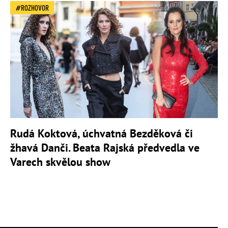
ROZHOVOR
Rudá Koktová, úchvatná Bezděková či
žhavá Danči. Beata Rajská předvedla ve
Varech skvělou show