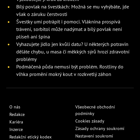
Bílý povlak na švestkách: Možná se mu vyhýbáte, jde
však o záruku čerstvosti
Švestky umí potrápit i pomoci. Vláknina prospívá
trávení, sorbitol může nadýmat a bílý povlak není
plíseň ani špína
Vyhazujete jídlo jen kvůli datu? U některých potravin
děláte chybu, u masa či měkkých sýrů hrozí zdravotní
problémy
Podmáčená půda nemusí být problém. Rostliny do
vlhka promění mokrý kout v rozkvetlý záhon
O nás
Všeobecné obchodní
podmínky
Redakce
Cookies zásady
Kariéra
Zásady ochrany soukromí
Inzerce
Nastavení soukromí
Redakční etický kodex