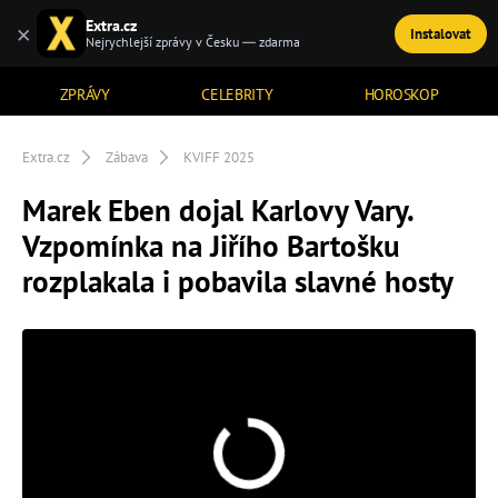
Extra.cz
×
Instalovat
TÉMATA
Nejrychlejší zprávy v Česku — zdarma
ZPRÁVY
CELEBRITY
HOROSKOP
Extra.cz
Zábava
KVIFF 2025
Marek Eben dojal Karlovy Vary.
Vzpomínka na Jiřího Bartošku
rozplakala i pobavila slavné hosty