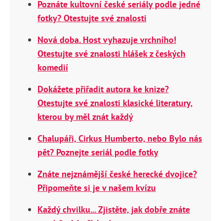
Poznáte kultovní české seriály podle jedné
fotky? Otestujte své znalosti
Nová doba. Host vyhazuje vrchního!
Otestujte své znalosti hlášek z českých
komedií
Dokážete přiřadit autora ke knize?
Otestujte své znalosti klasické literatury,
kterou by měl znát každý
Chalupáři, Cirkus Humberto, nebo Bylo nás
pět? Poznejte seriál podle fotky
Znáte nejznámější české herecké dvojice?
Připomeňte si je v našem kvízu
Každý chvilku... Zjistěte, jak dobře znáte