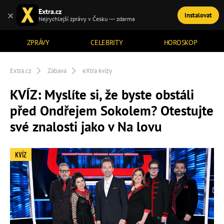
Extra.cz
×
Instalovat
TÉMATA
Nejrychlejší zprávy v Česku — zdarma
ZPRÁVY
CELEBRITY
HOROSKOP
Extra.cz
Zábava
eXtra kvízy
KVÍZ: Myslíte si, že byste obstáli
před Ondřejem Sokolem? Otestujte
své znalosti jako v Na lovu
KVÍZ