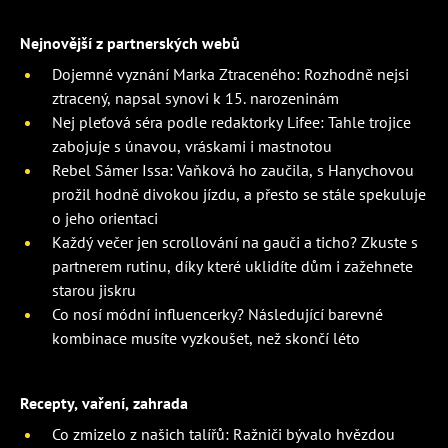
Nejnovější z partnerských webů
Dojemné vyznání Marka Ztraceného: Rozhodně nejsi
ztracený, napsal synovi k 15. narozeninám
Nej pleťová séra podle redaktorky Lifee: Tahle trojice
zabojuje s únavou, vráskami i mastnotou
Rebel Sámer Issa: Vaňková ho zaučila, s Hanychovou
prožil hodně divokou jízdu, a přesto se stále spekuluje
o jeho orientaci
Každý večer jen scrollování na gauči a ticho? Zkuste s
partnerem rutinu, díky které uklidíte dům i zažehnete
starou jiskru
Co nosí módní influencerky? Následující barevné
kombinace musíte vyzkoušet, než skončí léto
Recepty, vaření, zahrada
Co zmizelo z našich talířů: Ražniči bývalo hvězdou