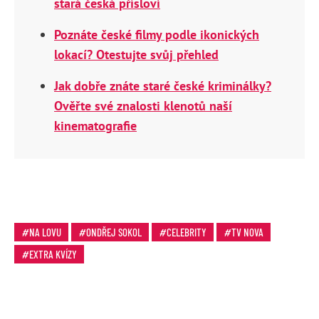
stará česká přísloví
Poznáte české filmy podle ikonických
lokací? Otestujte svůj přehled
Jak dobře znáte staré české kriminálky?
Ověřte své znalosti klenotů naší
kinematografie
NA LOVU
ONDŘEJ SOKOL
CELEBRITY
TV NOVA
EXTRA KVÍZY