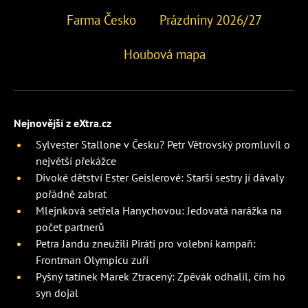
Farma Česko
Prázdniny 2026/27
Houbová mapa
Nejnovější z eXtra.cz
Sylvester Stallone v Česku? Petr Větrovský promluvil o
největší překážce
Divoké dětství Ester Geislerové: Starší sestry jí dávaly
pořádně zabrat
Mlejnková setřela Hanychovou: Jedovatá narážka na
počet partnerů
Petra Jandu zneužili Piráti pro volební kampaň:
Frontman Olympicu zuří
Pyšný tatínek Marek Ztracený: Zpěvák odhalil, čím ho
syn dojal