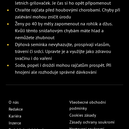
letních grilovaček. Je čas si ho opět připomenout
Chraňte rajčata před houbovými chorobami. Chyby při
zalévání mohou zničit úrodu
Ženy po 40 by měly zapomenout na rohlík a džus.
Kvůli těmto snídaňovým chybám máte hlad a
nemůžete zhubnout
Dýňová semínka nevyhazujte, prospívají vlasům,
trávení či srdci. Upravte je a využijte jako zdravou
svačinu i do vaření
Soda, popel i droždí mohou rajčatům prospět. Při
hnojení ale rozhoduje správné dávkování
O nás
Všeobecné obchodní
podmínky
Redakce
Cookies zásady
Kariéra
Zásady ochrany soukromí
Inzerce