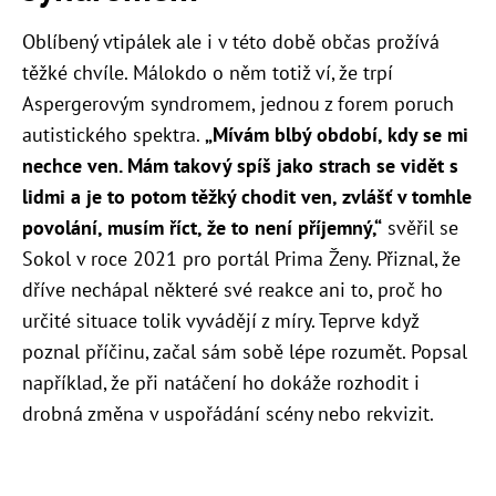
Oblíbený vtipálek ale i v této době občas prožívá
těžké chvíle. Málokdo o něm totiž ví, že trpí
Aspergerovým syndromem,
jednou z forem poruch
autistického spektra.
„Mívám blbý období, kdy se mi
nechce ven. Mám takový spíš jako strach se vidět s
lidmi a je to potom těžký chodit ven, zvlášť v tomhle
povolání, musím říct, že to není příjemný,“
svěřil se
Sokol v roce 2021 pro portál Prima Ženy.
Přiznal, že
dříve nechápal některé své reakce ani to, proč ho
určité situace tolik vyvádějí z míry. Teprve když
poznal příčinu, začal sám sobě lépe rozumět. Popsal
například, že při natáčení ho dokáže rozhodit i
drobná změna v uspořádání scény nebo rekvizit.