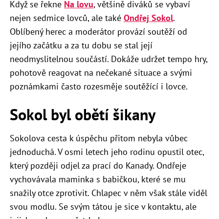
Když se řekne
Na lovu
, většině diváků se vybaví
nejen sedmice lovců, ale také
Ondřej Sokol
.
Oblíbený herec a moderátor provází soutěží od
jejího začátku a za tu dobu se stal její
neodmyslitelnou součástí. Dokáže udržet tempo hry,
pohotově reagovat na nečekané situace a svými
poznámkami často rozesměje soutěžící i lovce.
Sokol byl obětí šikany
Sokolova cesta k úspěchu přitom nebyla vůbec
jednoduchá. V
osmi letech jeho rodinu opustil otec,
který později odjel za prací do Kanady. Ondřeje
vychovávala maminka s babičkou, které se mu
snažily otce zprotivit. Chlapec v něm však stále viděl
svou modlu. Se svým tátou je sice v kontaktu, ale