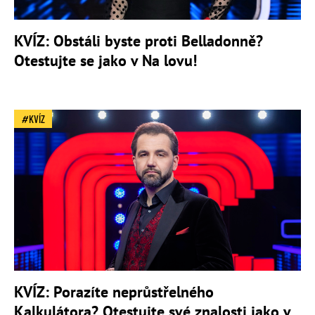
KVÍZ: Obstáli byste proti Belladonně?
Otestujte se jako v Na lovu!
KVÍZ
KVÍZ: Porazíte neprůstřelného
Kalkulátora? Otestujte své znalosti jako v