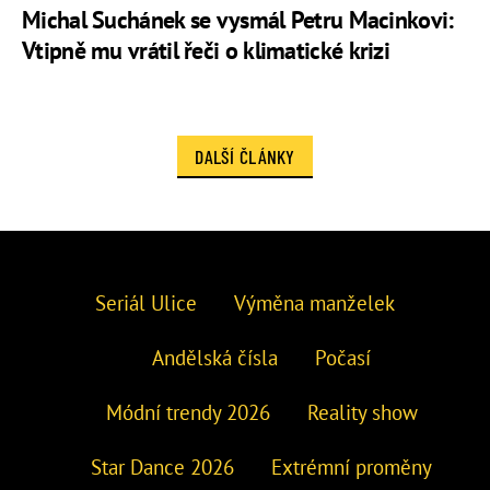
Michal Suchánek se vysmál Petru Macinkovi:
Vtipně mu vrátil řeči o klimatické krizi
DALŠÍ ČLÁNKY
Seriál Ulice
Výměna manželek
Andělská čísla
Počasí
Módní trendy 2026
Reality show
Star Dance 2026
Extrémní proměny