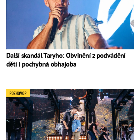
Další skandál Taryho: Obvinění z podvádění
dětí i pochybná obhajoba
ROZHOVOR