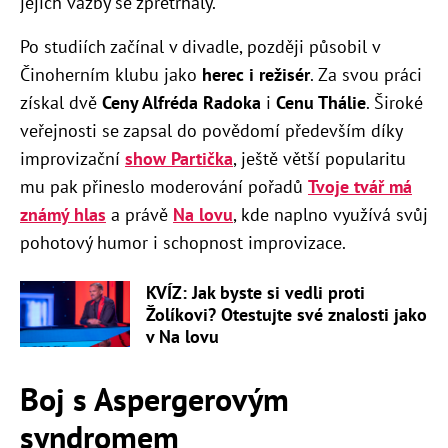
jejich vazby se zpřetrhaly.
Po studiích začínal v divadle, později působil v
Činoherním klubu jako
herec i režisér
. Za svou práci
získal dvě
Ceny Alfréda Radoka
i
Cenu Thálie
. Široké
veřejnosti se zapsal do povědomí především díky
improvizační
show Partička
, ještě větší popularitu
mu pak přineslo moderování pořadů
Tvoje tvář má
známý hlas
a právě
Na lovu
, kde naplno využívá svůj
pohotový humor i schopnost improvizace.
KVÍZ: Jak byste si vedli proti
Žolíkovi? Otestujte své znalosti jako
v Na lovu
Boj s Aspergerovým
syndromem