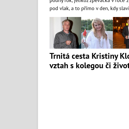
pouhý rok, jelikož zpěvačka
v roce 
pod vlak, a to přímo v den, kdy slav
Trnitá cesta Kristiny K
vztah s kolegou či živ