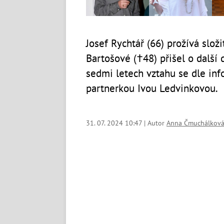
Josef Rychtář (66) prožívá slož
Bartošové (†48) přišel o další 
sedmi letech vztahu se dle inf
partnerkou Ivou Ledvinkovou.
31. 07. 2024 10:47 | Autor
Anna Čmuchálkov