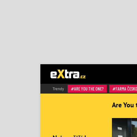
ARE YOU THE ONE?
FARMA ČESK
Trendy
Are You 