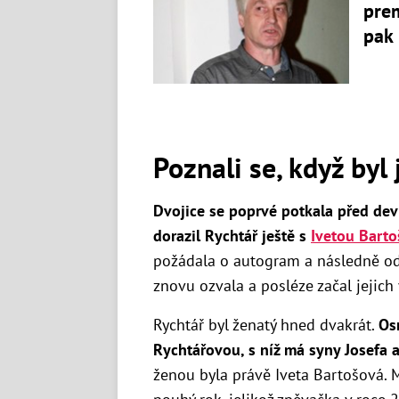
prem
pak 
Poznali se, když byl 
Dvojice se poprvé potkala před dev
dorazil Rychtář ještě s
Ivetou Bart
požádala o autogram a následně ode
znovu ozvala a posléze začal jejich 
Rychtář byl ženatý hned dvakrát.
Os
Rychtářovou, s níž má syny Josefa a
ženou byla právě Iveta Bartošová. 