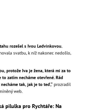
tahu rozešel s Ivou Ledvinkovou
.
novala svatbu, k níž nakonec nedošlo,
u, protože Iva je žena, která mi za to
že to zatím necháme otevřené. Rád
 necháme tak, jak je to teď,“
prozradil
zmíněný web.
á pilulka pro Rychtáře: Na