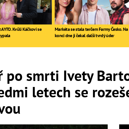
 AYTO. Kvůli Káčkovi se
Markéta se stala terčem Farmy Česko. Na
sypala
konci dne ji čekal další tvrdý úder
ř po smrti Ivety Bar
edmi letech se rozeše
Ivou