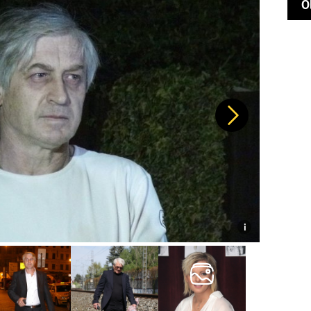
O
Další