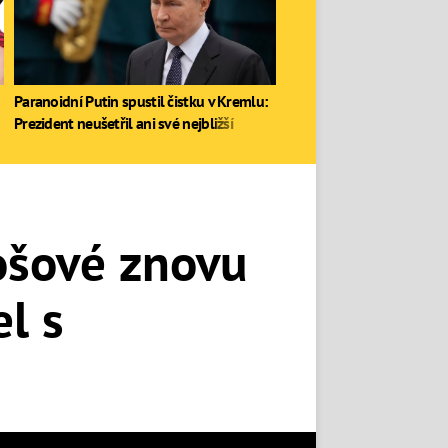
Paranoidní Putin spustil čistku v Kremlu:
Prezident neušetřil ani své nejbližší
tošové znovu
l s