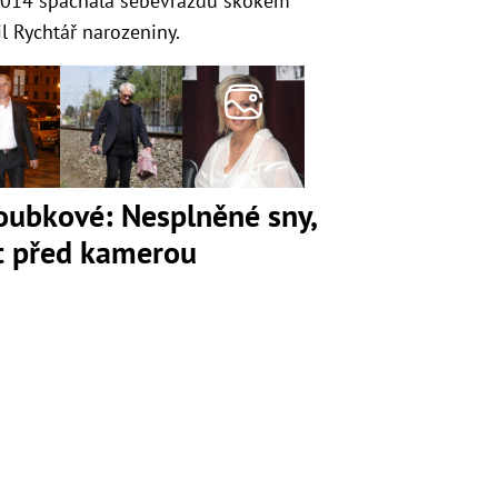
2014 spáchala sebevraždu skokem
il Rychtář narozeniny.
loubkové: Nesplněné sny,
ot před kamerou