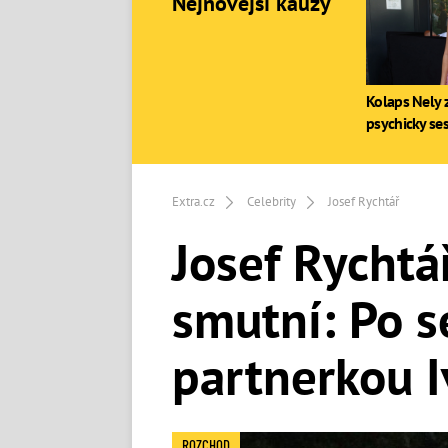
Nejnovější kauzy
Kolaps Nely z
psychicky se
Extra.cz
Celebrity
Josef Rychtář
Josef Rychtá
smutní: Po s
partnerkou 
ROZCHOD