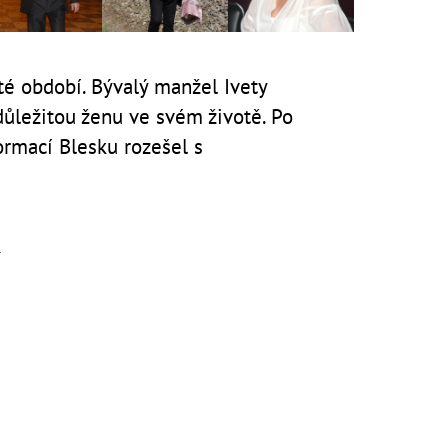
ité období. Bývalý manžel Ivety
důležitou ženu ve svém životě. Po
ormací Blesku rozešel s
á