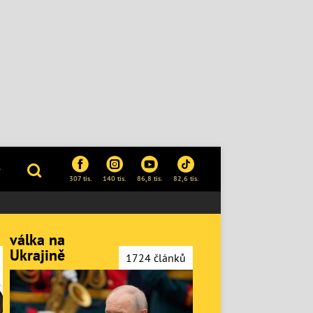
P
307 tis.
140 tis.
86,8 tis.
82,6 tis.
válka na
Ukrajině
1724 článků