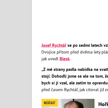
Josef Rychtář
se po sedmi letech vz
Dvojice přitom před dvěma lety plá
jak uvedl
Blesk
.
„Z mé strany padla nabídka na svatb
stojí. Dohodli jsme se ale na tom, 
bych si ji vzal, ale zatím to opravdu
před časem Rychtář, jak citoval již 
NEÚČAST
Hořk