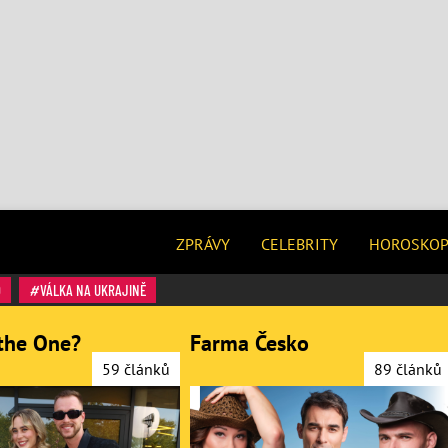
ZPRÁVY
CELEBRITY
HOROSKO
O
VÁLKA NA UKRAJINĚ
the One?
Farma Česko
59 článků
89 článků