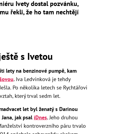
iéru Ivety dostal pozvánku,
mu řekli, že ho tam nechtějí
ještě s Ivetou
íti lety na benzinové pumpě, kam
ošovou
.
Iva Ledvinková je tehdy
šla. Po několika letech se Rychtářovi
vztah, který trval sedm let.
madvacet let byl ženatý s Darinou
 Jana, jak psal
iDnes
.
Jeho druhou
Manželství kontroverzního páru trvalo