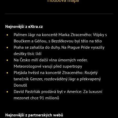
Nejnovější z eXtra.cz
Pařmen Jágr na koncertě Marka Ztraceného: Vtípky s
Boučkem a Géňou, s Bezděkovou byl tělo na tělo
Praha se zahalila do duhy. Na Prague Pride vyrazily
desítky tisíc lidí
Na Česko míří další vlna úmorných veder.
Meteorologové varují před supertropy
Plejáda hvězd na koncertě Ztraceného: Rozjetý
tanečník Genzer, rozdováděný Jágr a překvapený
Donutil
David Pastrňák prodává byt v Americe: Za luxusní
mezonet chce 91 milionů
Nejnovější z partnerských webů