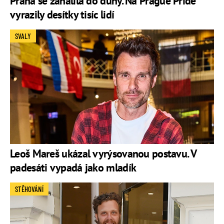
Praha se zahalila do duhy. Na Prague Pride
vyrazily desítky tisíc lidí
SVALY
Leoš Mareš ukázal vyrýsovanou postavu. V
padesáti vypadá jako mladík
STĚHOVÁNÍ