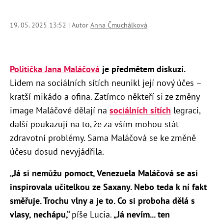
19. 05. 2025 13:52 | Autor
Anna Čmuchálková
Politička Jana Maláčová
je předmětem diskuzí.
Lidem na sociálních sítích neunikl její nový účes –
kratší mikádo a ofina. Zatímco někteří si ze změny
image Maláčové dělají na
sociálních sítích
legraci,
další poukazují na to, že za vším mohou stát
zdravotní problémy. Sama Maláčová se ke změně
účesu dosud nevyjádřila.
„Já si nemůžu pomoct, Venezuela Maláčová se asi
inspirovala učitelkou ze Saxany. Nebo teda k ní fakt
směřuje. Trochu vlny a je to. Co si proboha dělá s
vlasy, nechápu,“
píše Lucia.
„
Já nevím... ten