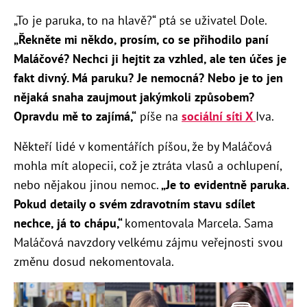
„To je paruka, to na hlavě?“ ptá se uživatel Dole.
„Řekněte mi někdo, prosím, co se přihodilo paní
Maláčové? Nechci ji hejtit za vzhled, ale ten účes je
fakt divný. Má paruku? Je nemocná? Nebo je to jen
nějaká snaha zaujmout jakýmkoli způsobem?
Opravdu mě to zajímá,“
píše na
sociální síti X
Iva.
Někteří lidé v komentářích píšou, že by Maláčová
mohla mít alopecii, což je ztráta vlasů a ochlupení,
nebo nějakou jinou nemoc.
„Je to evidentně paruka.
Pokud detaily o svém zdravotním stavu sdílet
nechce, já to chápu,“
komentovala Marcela. Sama
Maláčová navzdory velkému zájmu veřejnosti svou
změnu dosud nekomentovala.