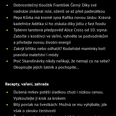
Dobrosrdečný tlouštík František Černý: Díky své
nadváze získával role, oženil se až před padesátkou
Pepa Kůrka má kromě syna Rafíka novou lásku: Krásná
kadeřnice Adélka si ho získala díky jídlu z fast foodu
Týdenní tarotová předpověď Alice Cross od 10. srpna:
Zatočte s kostlivci ve skříni, vyhněte se podvodníkům
a přivítejte novou životní energii
Zakrýt bříško nebo odhalit? Kodaňské maminky boří
pravidla mateřství i módy
Proč Skandinávky nikdy neříkají, že nemají co na sebe?
Okopírujte jejich šatník a pochopíte...
Recepty, vaření, zahrada
Dušená mrkev potěší sladkou chutí i nízkou cenou.
Vyzkoušejte ji krok za krokem
Bílý povlak na švestkách: Možná se mu vyhýbáte, jde
však o záruku čerstvosti