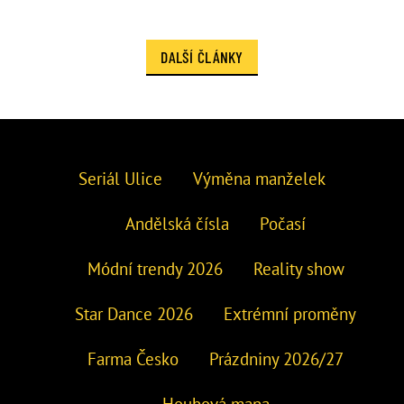
DALŠÍ ČLÁNKY
Seriál Ulice
Výměna manželek
Andělská čísla
Počasí
Módní trendy 2026
Reality show
Star Dance 2026
Extrémní proměny
Farma Česko
Prázdniny 2026/27
Houbová mapa