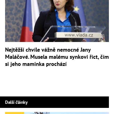
Nejtěžší chvíle vážně nemocné Jany
Maláčové. Musela malému synkovi říct, čím
si jeho maminka prochází
Další články