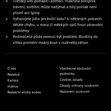
Švestky umí potrápit i pomoci. Vláknina prospívá
trávení, sorbitol může nadýmat a bílý povlak není
plíseň ani špína
Vyhazujete jídlo jen kvůli datu? U některých potravin
děláte chybu, u masa či měkkých sýrů hrozí zdravotní
problémy
Podmáčená půda nemusí být problém. Rostliny do
vlhka promění mokrý kout v rozkvetlý záhon
O nás
Všeobecné obchodní
podmínky
Redakce
Cookies zásady
Kariéra
Zásady ochrany soukromí
Inzerce
Nastavení soukromí
Redakční etický kodex