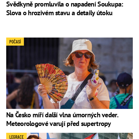
Svědkyně promluvila o napadení Soukupa:
Slova o hrozivém stavu a detaily útoku
POČASÍ
Na Česko míří další vlna úmorných veder.
Meteorologové varují před supertropy
LEGRACE