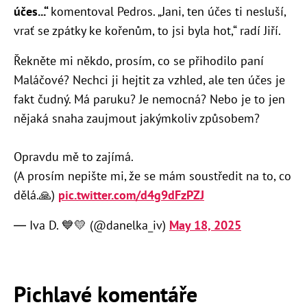
účes...“
komentoval Pedros. „Jani, ten účes ti nesluší,
vrať se zpátky ke kořenům, to jsi byla hot,“ radí Jiří.
Řekněte mi někdo, prosím, co se přihodilo paní
Maláčové? Nechci ji hejtit za vzhled, ale ten účes je
fakt čudný. Má paruku? Je nemocná? Nebo je to jen
nějaká snaha zaujmout jakýmkoliv způsobem?
Opravdu mě to zajímá.
(A prosím nepište mi, že se mám soustředit na to, co
dělá.🙏)
pic.twitter.com/d4g9dFzPZJ
— Iva D. 💙💛 (@danelka_iv)
May 18, 2025
Pichlavé komentáře