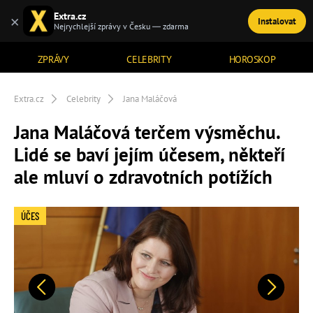
Extra.cz
×
Instalovat
TÉMATA
Nejrychlejší zprávy v Česku — zdarma
ZPRÁVY
CELEBRITY
HOROSKOP
Extra.cz
Celebrity
Jana Maláčová
Jana Maláčová terčem výsměchu.
Lidé se baví jejím účesem, někteří
ale mluví o zdravotních potížích
ÚČES
Předchozí
Další