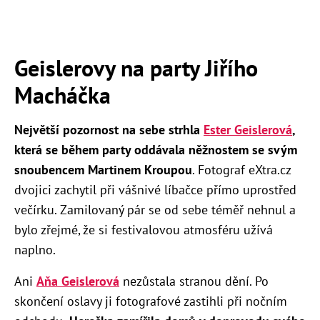
Geislerovy na party Jiřího
Macháčka
Největší pozornost na sebe strhla
Ester Geislerová
,
která se během party oddávala něžnostem se svým
snoubencem Martinem Kroupou
. Fotograf eXtra.cz
dvojici zachytil při vášnivé líbačce přímo uprostřed
večírku. Zamilovaný pár se od sebe téměř nehnul a
bylo zřejmé, že si festivalovou atmosféru užívá
naplno.
Ani
Aňa Geislerová
nezůstala stranou dění. Po
skončení oslavy ji fotografové zastihli při nočním