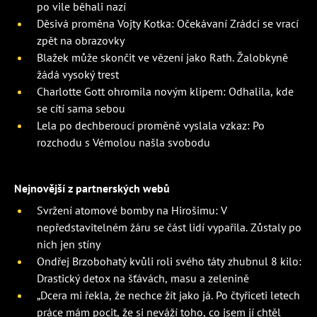
po vile běhali nazí
Děsivá proměna Vojty Kotka: Očekávaní Zrádci se vrací
zpět na obrazovky
Blažek může skončit ve vězení jako Rath. Žalobkyně
žádá vysoký trest
Charlotte Gott ohromila novým klipem: Odhalila, kde
se cítí sama sebou
Lela po dechberoucí proměně vyslala vzkaz: Po
rozchodu s Vémolou našla svobodu
Nejnovější z partnerských webů
Svržení atomové bomby na Hirošimu: V
nepředstavitelném žáru se část lidí vypařila. Zůstaly po
nich jen stíny
Ondřej Brzobohatý kvůli roli svého táty zhubnul 8 kilo:
Drastický detox na šťávách, masu a zelenině
„Dcera mi řekla, že nechce žít jako já. Po čtyřiceti letech
práce mám pocit, že si neváží toho, co jsem jí chtěl