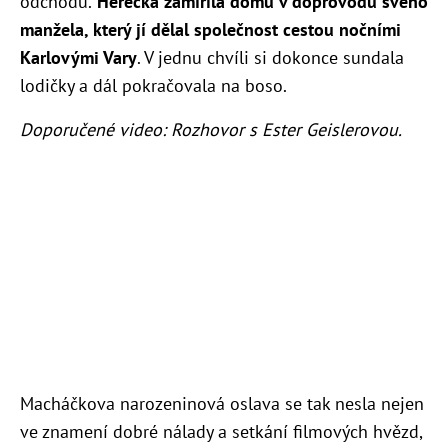
odchodu.
Herečka zamířila domů v doprovodu svého
manžela, který jí dělal společnost cestou nočními
Karlovými Vary
. V jednu chvíli si dokonce sundala
lodičky a dál pokračovala na boso.
Doporučené video: Rozhovor s Ester Geislerovou.
Macháčkova narozeninová oslava se tak nesla nejen
ve znamení dobré nálady a setkání filmových hvězd,