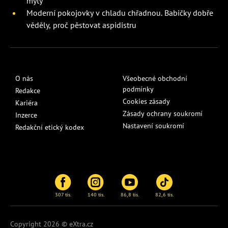
mýty
Moderní pokojovky v chladu chřadnou. Babičky dobře
věděly, proč pěstovat aspidistru
O nás
Všeobecné obchodní
podmínky
Redakce
Cookies zásady
Kariéra
Zásady ochrany soukromí
Inzerce
Nastavení soukromí
Redakční etický kodex
307 tis.
140 tis.
86,8 tis.
82,6 tis.
Copyright 2026 © eXtra.cz