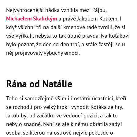
Nejvyhrocenější hádka vznikla mezi Pájou,
Michaelem Skalickým
a právě Jakubem Kotkem. I
když všichni tři na další kmenové radě tvrdili, že si
vše vyříkali, nebyla to tak úplně pravda. Na Koťákovi
bylo poznat, že den co den trpí, a stále častěji se u
něj projevovaly výbuchy emocí.
Rána od Natálie
Toho si samozřejmě všimli i ostatní účastníci, kteří
se rozhodli pro velký krok - vyhodit Koťáka ze hry.
Jakub byl od začátku ve vedoucí pozici, a tak to
nebylo snadné. Nyní se ale k němu obrátila zády i
osoba, se kterou na ostrově nejvíc pekl. Jde o