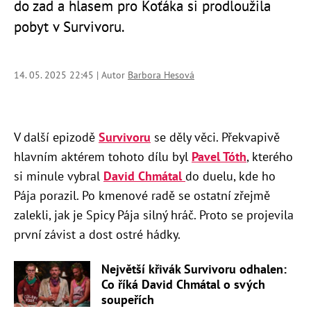
do zad a hlasem pro Koťáka si prodloužila
pobyt v Survivoru.
14. 05. 2025 22:45 | Autor
Barbora Hesová
V další epizodě
Survivoru
se děly věci. Překvapivě
hlavním aktérem tohoto dílu byl
Pavel Tóth
, kterého
si minule vybral
David Chmátal
do duelu, kde ho
Pája porazil. Po kmenové radě se ostatní zřejmě
zalekli, jak je Spicy Pája silný hráč. Proto se projevila
první závist a dost ostré hádky.
Největší křivák Survivoru odhalen:
Co říká David Chmátal o svých
soupeřích