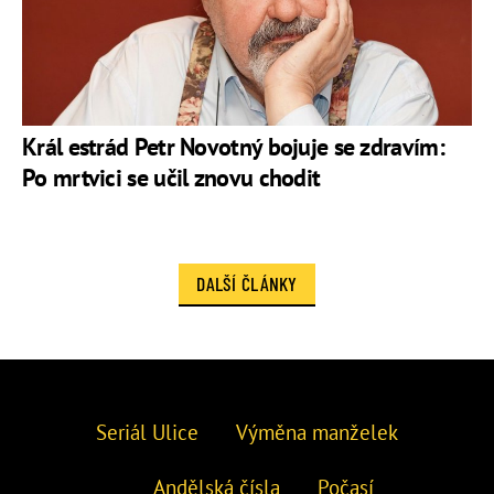
Král estrád Petr Novotný bojuje se zdravím:
Po mrtvici se učil znovu chodit
DALŠÍ ČLÁNKY
Seriál Ulice
Výměna manželek
Andělská čísla
Počasí