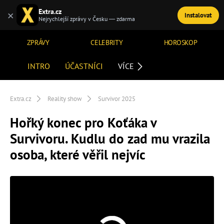
Extra.cz
×
Instalovat
TÉMATA
Nejrychlejší zprávy v Česku — zdarma
ZPRÁVY
CELEBRITY
HOROSKOP
INTRO
ÚČASTNÍCI
VÍCE
Extra.cz
Reality show
Survivor 2025
Hořký konec pro Koťáka v
Survivoru. Kudlu do zad mu vrazila
osoba, které věřil nejvíc