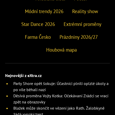
Módní trendy 2026
Reality show
Star Dance 2026
Extrémní proměny
Farma Česko
Prázdniny 2026/27
Houbová mapa
Nejnovější z eXtra.cz
Party Shore opět šokuje: Účastníci plnili oplzlé úkoly a
po vile běhali nazí
Děsivá proměna Vojty Kotka: Očekávaní Zrádci se vrací
zpět na obrazovky
Blažek může skončit ve vězení jako Rath. Žalobkyně
žádá vysoký trest