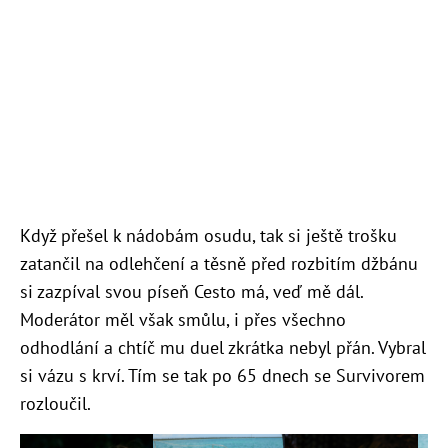
Když přešel k nádobám osudu, tak si ještě trošku
zatančil na odlehčení a těsně před rozbitím džbánu
si zazpíval svou píseň Cesto má, veď mě dál.
Moderátor měl však smůlu, i přes všechno
odhodlání a chtíč mu duel zkrátka nebyl přán. Vybral
si vázu s krví. Tím se tak po 65 dnech se Survivorem
rozloučil.