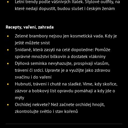
Letní trendy podle vášnivých Italek. Stylové outfity, na
které nedají dopustit, budou slušet i českým ženám
Recepty, vaření, zahrada
Zelené brambory nejsou jen kosmetická vada. Kdy je
ještě můžete sníst
Snídaně, která zasytí na celé dopoledne: Pomůže
správné množství bílkovin a dostatek vlákniny
Dýňová semínka nevyhazujte, prospívají vlasům,
trávení či srdci. Upravte je a využijte jako zdravou
svačinu i do vaření
Hubnutí, trávení i chutě na sladké. Víme, kdy skořice,
zázvor a bobkový list opravdu pomáhají a kdy jde o
mýty
Orchidej nekvete? Než začnete orchidej hnojit,
zkontrolujte světlo i stav kořenů