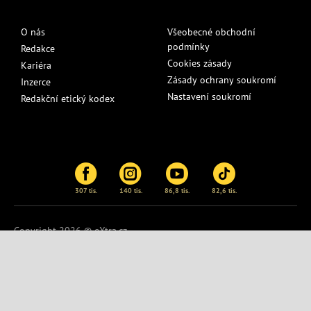
O nás
Všeobecné obchodní
podmínky
Redakce
Cookies zásady
Kariéra
Zásady ochrany soukromí
Inzerce
Nastavení soukromí
Redakční etický kodex
307 tis.
140 tis.
86,8 tis.
82,6 tis.
Copyright 2026 © eXtra.cz
Publikování nebo další šíření obsahu serveru
eXtra.cz
je bez
písemného souhlasu zakázáno.