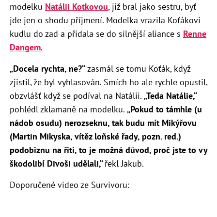
modelku
Natálii Kotkovou
, již bral jako sestru, byť
jde jen o shodu příjmení. Modelka vrazila Koťákovi
kudlu do zad a přidala se do silnější aliance s
Renne
Dangem
.
„Docela rychta, ne?“
zasmál se tomu Koťák, když
zjistil, že byl vyhlasován. Smích ho ale rychle opustil,
obzvlášť když se podíval na Natálii.
„Teda Natálie,“
pohlédl zklamaně na modelku.
„Pokud to támhle (u
nádob osudu) nerozseknu, tak budu mít Mikýřovu
(Martin Mikyska, vítěz loňské řady, pozn. red.)
podobiznu na řiti, to je možná důvod, proč jste to vy
škodolibí Divoši udělali,“
řekl Jakub.
Doporučené video ze Survivoru: