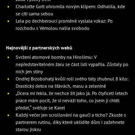
Charlotte Gott ohromila novým klipem: Odhalila, kde
se cítí sama sebou
Lela po dechberoucí proměně vyslala vzkaz: Po
rozchodu s Vémolou našla svobodu
Nejnovější z partnerských webů
Svržení atomové bomby na Hirošimu: V
nepředstavitelném žáru se část lidí vypařila. Zůstaly po
nich jen stíny
Ondřej Brzobohatý kvůli roli svého táty zhubnul 8 kilo:
Drastický detox na šťávách, masu a zelenině
„Dcera mi řekla, že nechce žít jako já. Po čtyřiceti letech
práce mám pocit, že si neváží toho, co jsem jí chtěl
předat,“ svěřuje se Karel
Každý večer jen scrollování na gauči a ticho? Zkuste s
partnerem rutinu, díky které uklidíte dům i zažehnete
starou jiskru