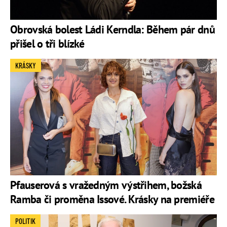
Obrovská bolest Ládi Kerndla: Během pár dnů
přišel o tři blízké
KRÁSKY
Pfauserová s vražedným výstřihem, božská
Ramba či proměna Issové. Krásky na premiéře
POLITIK