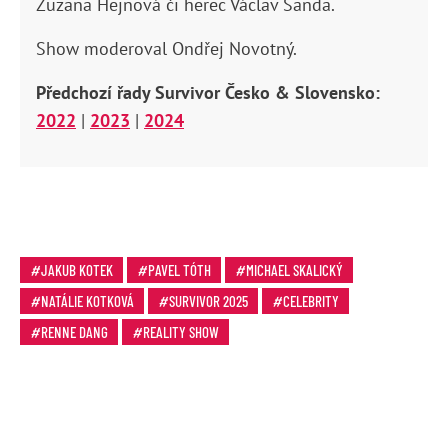
Zuzana Hejnová či herec Václav Šanda.
Show moderoval Ondřej Novotný.
Předchozí řady Survivor Česko & Slovensko:
2022
|
2023
|
2024
JAKUB KOTEK
PAVEL TÓTH
MICHAEL SKALICKÝ
NATÁLIE KOTKOVÁ
SURVIVOR 2025
CELEBRITY
RENNE DANG
REALITY SHOW