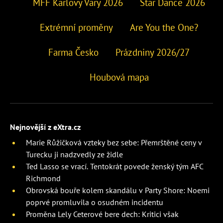
MFF Karlovy Vary 2026
Star Dance 2026
Extrémní proměny
Are You the One?
Farma Česko
Prázdniny 2026/27
Houbová mapa
Nejnovější z eXtra.cz
Marie Růžičková vzteky bez sebe: Přemrštěné ceny v
Turecku ji nadzvedly ze židle
Ted Lasso se vrací. Tentokrát povede ženský tým AFC
Richmond
Obrovská bouře kolem skandálu v Party Shore: Noemi
poprvé promluvila o osudném incidentu
Proměna Lely Ceterové bere dech: Kritici však