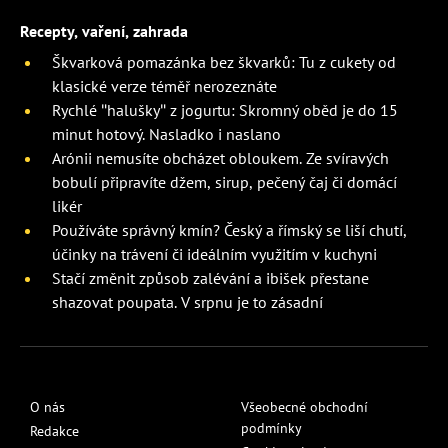
Recepty, vaření, zahrada
Škvarková pomazánka bez škvarků: Tu z cukety od
klasické verze téměř nerozeznáte
Rychlé "halušky" z jogurtu: Skromný oběd je do 15
minut hotový. Nasladko i naslano
Arónii nemusíte obcházet obloukem. Ze svíravých
bobulí připravíte džem, sirup, pečený čaj či domácí
likér
Používáte správný kmín? Český a římský se liší chutí,
účinky na trávení či ideálním využitím v kuchyni
Stačí změnit způsob zalévání a ibišek přestane
shazovat poupata. V srpnu je to zásadní
O nás
Všeobecné obchodní
podmínky
Redakce