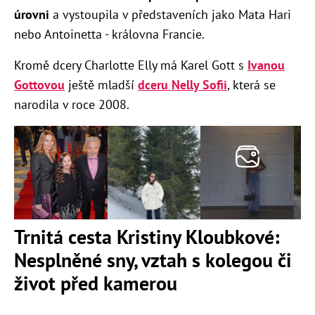
úrovni
a vystoupila v představeních jako Mata Hari
nebo Antoinetta - královna Francie.
Kromě dcery Charlotte Elly má Karel Gott s
Ivanou
Gottovou
ještě mladší
dceru Nelly Sofii
, která se
narodila v roce 2008.
Trnitá cesta Kristiny Kloubkové:
Nesplněné sny, vztah s kolegou či
život před kamerou