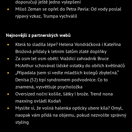
doporučují ještě jedno vylepšení
Miloš Zeman se opřel do Petra Pavla: Od vody poslal
rýpavý vzkaz, Trumpa vychválil
Nejnovější z partnerských webů
Která to sladila lépe? Helena Vondráčková i Kateřina
Brožová přidaly k letním šatům zlaté doplňky
Za osm let osm obětí: Vraždící zahradník Bruce
McArthur schovával lidské ostatky do obřích květináčů
„Připadala jsem si vedle mladších kolegů zbytečná.“
Denisa (52) trpí syndromem podvodnice. Co to
znamená, vysvětluje psycholožka
Oversized noční košile, šátky i brože. Trend nona
maxxing ovládl Kodaň
Myslíte si, že volná halenka opticky ubere kila? Omyl,
naopak vám přidá na objemu, pokud nezvolíte správný
styling