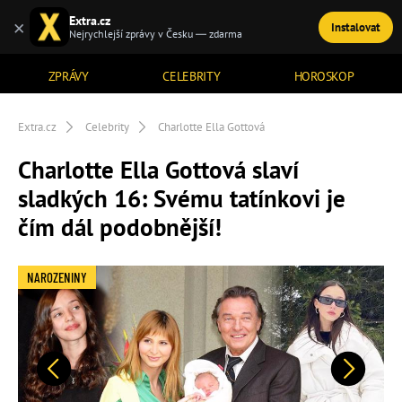
Extra.cz
×
Instalovat
TÉMATA
Nejrychlejší zprávy v Česku — zdarma
ZPRÁVY
CELEBRITY
HOROSKOP
Extra.cz
Celebrity
Charlotte Ella Gottová
Charlotte Ella Gottová slaví
sladkých 16: Svému tatínkovi je
čím dál podobnější!
NAROZENINY
Předchozí
Další