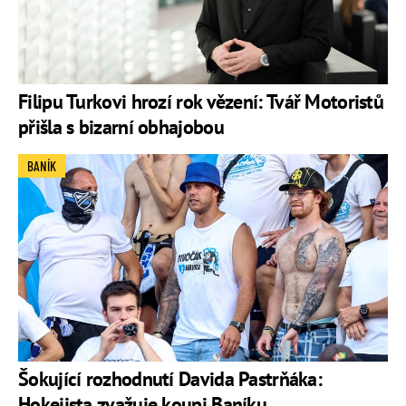
Filipu Turkovi hrozí rok vězení: Tvář Motoristů
přišla s bizarní obhajobou
BANÍK
Šokující rozhodnutí Davida Pastrňáka:
Hokejista zvažuje koupi Baníku