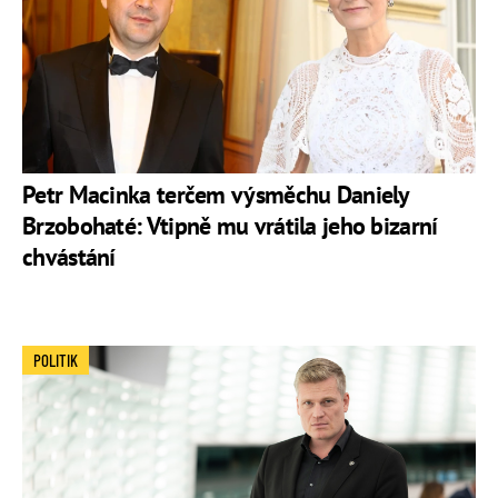
Petr Macinka terčem výsměchu Daniely
Brzobohaté: Vtipně mu vrátila jeho bizarní
chvástání
POLITIK