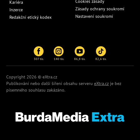
Cookies zásady
Kariéra
Zásady ochrany soukromí
Inzerce
Nastavení soukromí
Redakční etický kodex
307 tis.
140 tis.
86,8 tis.
82,6 tis.
Copyright 2026 © eXtra.cz
Publikování nebo další šíření obsahu serveru
eXtra.cz
je bez
písemného souhlasu zakázáno.