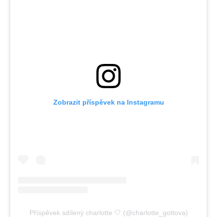
Zobrazit příspěvek na Instagramu
Příspěvek sdílený charlotte 🤍 (@charlotte_gottova)