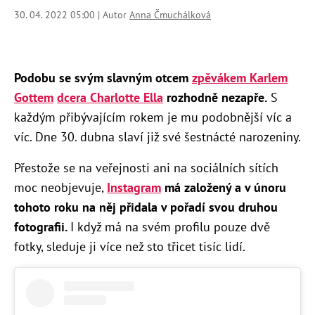
30. 04. 2022 05:00 | Autor
Anna Čmuchálková
Podobu se svým slavným otcem
zpěvákem Karlem
Gottem
dcera Charlotte Ella
rozhodně nezapře.
S
každým přibývajícím rokem je mu podobnější víc a
víc. Dne 30. dubna slaví již své šestnácté narozeniny.
Přestože se na veřejnosti ani na sociálních sítích
moc neobjevuje,
Instagram
má založený a v únoru
tohoto roku na něj přidala v pořadí svou druhou
fotografii.
I když má na svém profilu pouze dvě
fotky, sleduje ji více než sto třicet tisíc lidí.