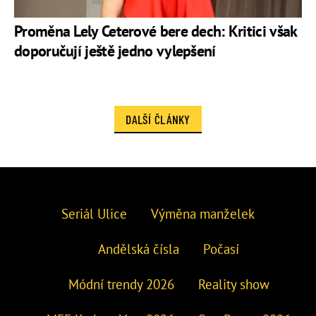
Proměna Lely Ceterové bere dech: Kritici však
doporučují ještě jedno vylepšení
DALŠÍ ČLÁNKY
Seriál Ulice
Výměna manželek
Andělská čísla
Počasí
Módní trendy 2026
Reality show