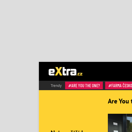
ARE YOU THE ONE?
FARMA ČESK
Trendy
Are You 