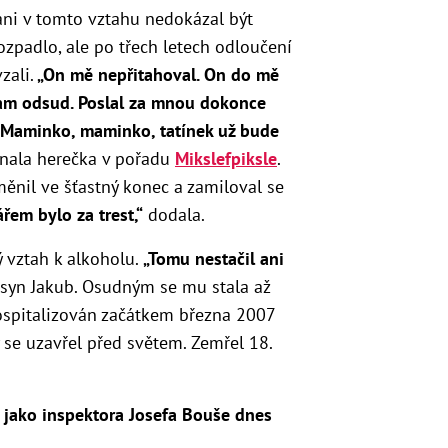
 ani v tomto vztahu nedokázal být
rozpadlo, ale po třech letech odloučení
zali.
„
On mě nepřitahoval. On do mě
tam odsud.
Poslal za mnou dokonce
Maminko, maminko, tatínek už bude
nala herečka v pořadu
Mikslefpiksle
.
ěnil ve šťastný konec a zamiloval se
řem bylo za trest,“
dodala.
ý vztah k alkoholu.
„
Tomu nestačil ani
syn Jakub. Osudným se mu stala až
hospitalizován začátkem března 2007
y se uzavřel před světem. Z
emřel
18.
e jako inspektora Josefa Bouše dnes