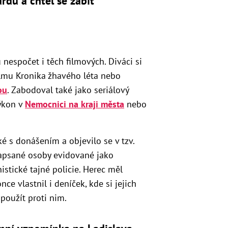
rdu a chtěl se zabít
nespočet i těch filmových. Diváci si
lmu Kronika žhavého léta nebo
ou
. Zabodoval také jako seriálový
ýkon v
Nemocnici na kraji města
nebo
é s donášením a objevilo se v tzv.
apsané osoby evidované jako
stické tajné policie. Herec měl
e vlastnil i deníček, kde si jejich
použít proti nim.