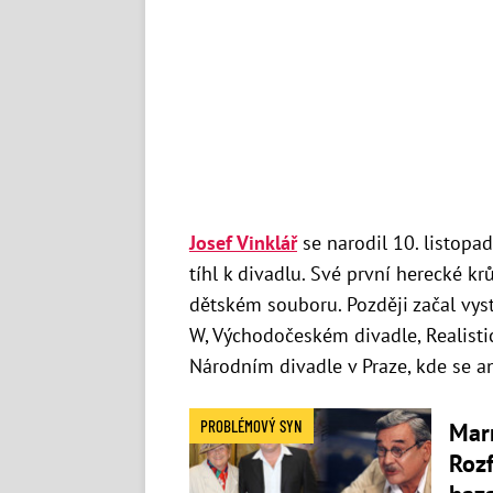
Josef Vinklář
se narodil 10. listopad
tíhl k divadlu. Své první herecké k
dětském souboru. Později začal vyst
W, Východočeském divadle, Realist
Národním divadle v Praze, kde se a
PROBLÉMOVÝ SYN
Marn
Rozf