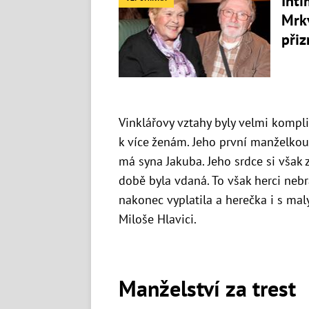
Inti
Mrkv
přiz
Vinklářovy vztahy byly velmi kompli
k více ženám. Jeho první manželko
má syna Jakuba. Jeho srdce si však 
době byla vdaná. To však herci nebrá
nakonec vyplatila a herečka i s m
Miloše Hlavici.
Manželství za trest