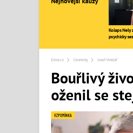
Nejnovější kauzy
Kolaps Nely z
psychicky se
Extra.cz
Celebrity
Josef Vinklář
Bouřlivý živ
oženil se st
VZPOMÍNKA