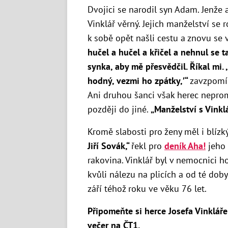
Dvojici se narodil syn Adam. Jenže
Vinklář věrný. Jejich manželství se 
k sobě opět našli cestu a znovu se v
hučel a hučel a křičel a nehnul se 
synka, aby mě přesvědčil. Říkal mi.
,
hodný, vezmi ho zpátky,’“
zavzpomí
Ani druhou šanci však herec neprom
později do jiné.
„Manželství s Vinklá
Kromě slabosti pro ženy měl i blízk
Jiří Sovák
,“
řekl pro
deník Aha!
jeho 
rakovina. Vinklář byl v nemocnici 
kvůli nálezu na plicích a od té dob
září téhož roku ve věku 76 let.
Připomeňte si herce Josefa Vinklář
večer na ČT1.