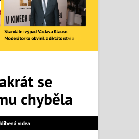
Skandální výpad Václava Klause:
Moderátorku obvinil z diktátorství a
zastal se Ruska
akrát se
 mu chyběla
blíbená videa