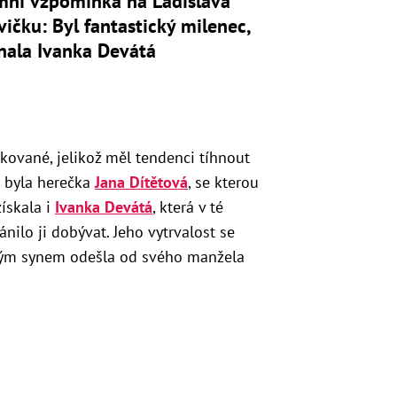
mní vzpomínka na Ladislava
ičku: Byl fantastický milenec,
nala Ivanka Devátá
kované, jelikož měl tendenci tíhnout
u byla herečka
Jana Dítětová
, se kterou
získala i
Ivanka Devátá
, která v té
nilo ji dobývat. Jeho vytrvalost se
alým synem odešla od svého manžela