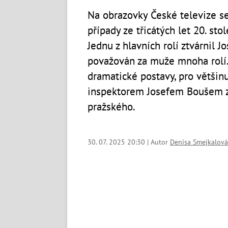
Na obrazovky České televize se 
případy ze třicátých let 20. sto
Jednu z hlavních rolí ztvárnil J
považován za muže mnoha rolí. 
dramatické postavy, pro většin
inspektorem Josefem Boušem ze
pražského.
30. 07. 2025 20:30 | Autor
Denisa Smejkalová