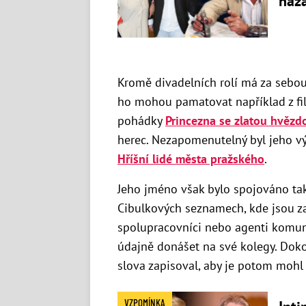
haza
Kromě divadelních rolí má za sebou 
ho mohou pamatovat například z fi
pohádky
Princezna se zlatou hvězd
herec. Nezapomenutelný byl jeho v
Hříšní lidé města pražského
.
Jeho jméno však bylo spojováno tak
Cibulkových seznamech, kde jsou z
spolupracovníci nebo agenti komuni
údajně donášet na své kolegy. Dokonc
slova zapisoval, aby je potom mohl 
VZPOMÍNKA