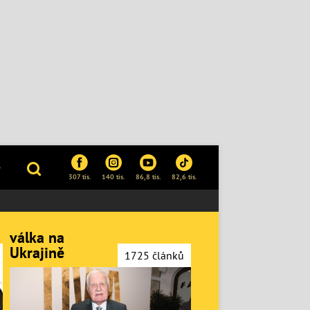
P
307 tis.
140 tis.
86,8 tis.
82,6 tis.
válka na
Ukrajině
1725 článků