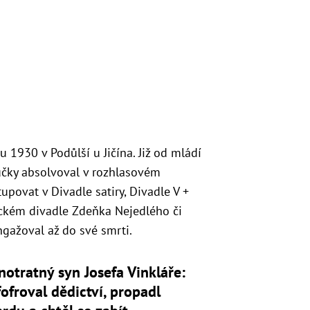
u 1930 v Podůlší u Jičína. Již od mládí
růčky absolvoval v rozhlasovém
upovat v Divadle satiry, Divadle V +
ickém divadle Zdeňka Nejedlého či
ngažoval až do své smrti.
otratný syn Josefa Vinkláře:
ofroval dědictví, propadl