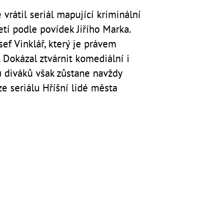
vrátil seriál mapující kriminální
letí podle povídek Jiřího Marka.
osef Vinklář, který je právem
Dokázal ztvárnit komediální i
u diváků však zůstane navždy
 seriálu Hříšní lidé města