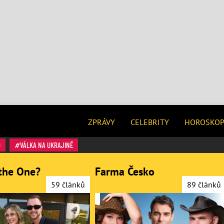
ZPRÁVY
CELEBRITY
HOROSKO
O
VÁLKA NA UKRAJINĚ
the One?
Farma Česko
59 článků
89 článků