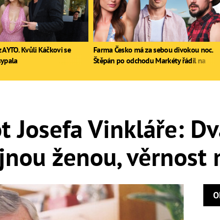
 AYTO. Kvůli Káčkovi se
Farma Česko má za sebou divokou noc.
sypala
Štěpán po odchodu Markéty řádil na
stole, Zdeněk poprvé pil
ot Josefa Vinkláře: Dv
ejnou ženou, věrnost
O